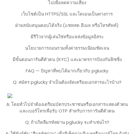
ไปเพื่อลดความเสี่ยง
เว็บไซต์เป็น HTTPS/SSL และโดเมนเป็นทางการ
ฝ่ายสนับสนุนตอบได้จริง (แชทสด อีเมล หรือโทรศัพท์)
มีรีวิวจากผู้เล่นใช่หรือแหล่งข้อมูลอิสระ
นโยบายการถอนรวมทั้งค่าธรรมเนียมชัดเจน
มีขั้นตอนการันตีตัวตน (KYC) และมาตรการป้องกันฟิชชิ่ง
FAQ — ปัญหาที่พบได้มากเกี่ยวกับ pglucky
Q: สมัคร pglucky จำเป็นต้องจัดเตรียมเอกสารอะไรบ้าง?
A: โดยทั่วไปจำต้องเตรียมบัตรประชาชนหรือเอกสารแสดงตัวตน
และเบอร์โทรเพื่อรับ OTP สำหรับการการันตีตัวตน
Q: ถ้าเกิดลืมรหัสผ่าน pglucky จะทำเช่นไร?
A: ใช้ฟังก์ชัน “ลืมรหัสผ่าน” เพื่อรีเซ็ตผ่านอีเมลหรือเบอร์โทร ถ้ายัง