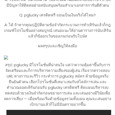
มีปัญหาให้ติดต่อฝ่ายสนับสนุนพร้อมสำเนาเอกสารการันตีตัวตน
Q: pglucky เครดิตฟรี ถอนเป็นเงินจริงได้ไหม?
A: ได้ ถ้าหากคุณปฏิบัติตามข้อจำกัดกระบวนการทำเทิร์นแล้วก็กฎ
เกณฑ์โปรโมชั่นอย่างสมบูรณ์ เสนอแนะให้อ่านตารางการนับเทิร์น
แล้วก็ข้อยกเว้นของเกมก่อนรับโบนัส
ผลสรุปและเชิญให้ลงมือ
สรุป: pglucky มีโปรโมชั่นที่น่าสนใจ แต่ว่าความคุ้มค่าขึ้นกับการ
จัดเตรียมและก็การบริหารความเสี่ยงของผู้เล่น เริ่มจากตรวจสอบ
URL ทางการและรีวิว กระทำการ pglucky สมัคร ด้วยข้อมูลจริง
ยืนยันตัวตน เลือกโปรโมชั่นที่เหมาะสมกับสไตล์การเล่น และ
คำนวณยอดเทิร์นก่อนรับ pglucky เครดิตฟรี คิดแผนบริหารงบ
ทดสอบด้วยวงเงินจำกัดก่อนขยายการเล่น และเล่นอย่างมีวินัยเพื่อ
ลดการเสี่ยง — เมื่อพร้อมเริ่มด้วยข้อมูลรวมทั้งแผน คุณจะเล่นอย่าง
เบิกบานแล้วก็ไม่มีอันตรายมากขึ้น