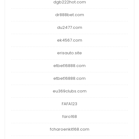
dgb222hot.com
dr888bet.com
du2477.com
ek4567.com
erisauto.site
etbet16888.com
etbet16888.com
eu369clubs.com
FAFA123
faro168
fcharoenkit168.com