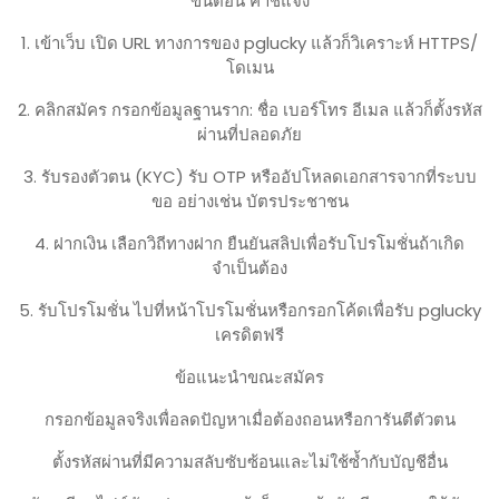
ขั้นตอน คำชี้แจง
1. เข้าเว็บ เปิด URL ทางการของ pglucky แล้วก็วิเคราะห์ HTTPS/
โดเมน
2. คลิกสมัคร กรอกข้อมูลฐานราก: ชื่อ เบอร์โทร อีเมล แล้วก็ตั้งรหัส
ผ่านที่ปลอดภัย
3. รับรองตัวตน (KYC) รับ OTP หรืออัปโหลดเอกสารจากที่ระบบ
ขอ อย่างเช่น บัตรประชาชน
4. ฝากเงิน เลือกวิถีทางฝาก ยืนยันสลิปเพื่อรับโปรโมชั่นถ้าเกิด
จำเป็นต้อง
5. รับโปรโมชั่น ไปที่หน้าโปรโมชั่นหรือกรอกโค้ดเพื่อรับ pglucky
เครดิตฟรี
ข้อแนะนำขณะสมัคร
กรอกข้อมูลจริงเพื่อลดปัญหาเมื่อต้องถอนหรือการันตีตัวตน
ตั้งรหัสผ่านที่มีความสลับซับซ้อนและไม่ใช้ซ้ำกับบัญชีอื่น