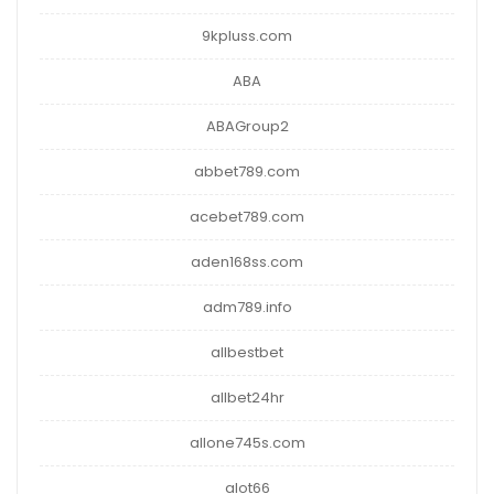
9kpluss.com
ABA
ABAGroup2
abbet789.com
acebet789.com
aden168ss.com
adm789.info
allbestbet
allbet24hr
allone745s.com
alot66