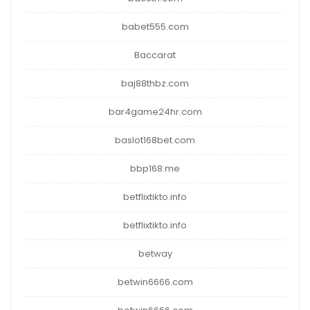
babet555.com
Baccarat
baj88thbz.com
bar4game24hr.com
baslot168bet.com
bbp168.me
betflixtikto.info
betflixtikto.info
betway
betwin6666.com