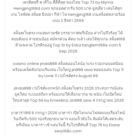
เครดิตฟรี คาสิโน ที่ดีที่สุด ของไทย Top 73 by Myrna
Hengjing168d.com ทุกยอดฝากรับ 500 บาท ยูสเดียว เล่นได้ทุก
เกม ไลฟ์สด สล็อต ยิงปลา กีฬา ไพ่ hengjing168 เกมสล็อตหลายร้อย
แบบ 2 สิงหา 2569
สล็อตเว็บตรง เกมสดภาพชัด บรรยากาศพรีเมียม ฝากไม่ถึงร้อย ได้
สอยตังแน่ สายทุนน้อย สมัครด่วน คัดมาแล้ว เล่นได้ทุกเกม สล็อต168
ห้ามพลาด โปรดีรออยู่ Top 10 by Erika tangtem168e.com 5
Sep 2026
casino online jinda888 สล็อตออนไลน์มาแรง รวมเกมยอดนิยม
พร้อมเคล็ดลับก่อนเริ่มเล่น เว็บใหญ่ jin888.asia ทดลองเล่น Top 11
by Lorie 11 เวปไซต์ตรง August 69
Jinda888 เวปไซต์แจกหนัก สล็อตเว็บตรง 2026 ประสบการณ์เล่น
ยุคใหม่ ระบบเสถียร พร้อมเกมให้เลือกมากมาย พนัน เว็บเปิดใหม่
ใหม่ล่าสุด Top 56 by Ernestina Jin888.asia 4 กรกฎาคม 2026
บาคาร่า168 6 กรกฎา 2026 บาคาร่า เปิดโลกเกมไพ่สดแบบเรียลไทม์
วันเกิดรับ 500 รองรับทุกธนาคาร ถอนเร็วทันใจ สัมผัสโต๊ะสดระดับ
พรีเมียม บาคาร่า เข้าเล่นวันนี้ รับโปรดีทันที Top 76 by Elane
sexy168c.com