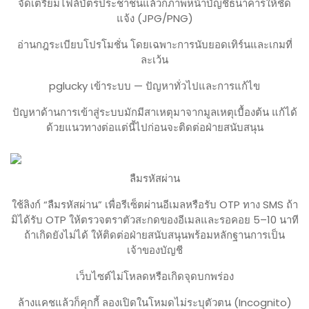
จัดเตรียมไฟล์บัตรประชาชนแล้วก็ภาพหน้าบัญชีธนาคารให้ชัด
แจ้ง (JPG/PNG)
อ่านกฎระเบียบโปรโมชั่น โดยเฉพาะการนับยอดเทิร์นและเกมที่
ละเว้น
pglucky เข้าระบบ — ปัญหาทั่วไปและการแก้ไข
ปัญหาด้านการเข้าสู่ระบบมักมีสาเหตุมาจากมูลเหตุเบื้องต้น แก้ได้
ด้วยแนวทางต่อแต่นี้ไปก่อนจะติดต่อฝ่ายสนับสนุน
ลืมรหัสผ่าน
ใช้ลิงก์ “ลืมรหัสผ่าน” เพื่อรีเซ็ตผ่านอีเมลหรือรับ OTP ทาง SMS ถ้า
มิได้รับ OTP ให้ตรวจตราตัวสะกดของอีเมลและรอคอย 5–10 นาที
ถ้าเกิดยังไม่ได้ ให้ติดต่อฝ่ายสนับสนุนพร้อมหลักฐานการเป็น
เจ้าของบัญชี
เว็บไซต์ไม่โหลดหรือเกิดจุดบกพร่อง
ล้างแคชแล้วก็คุกกี้ ลองเปิดในโหมดไม่ระบุตัวตน (Incognito)