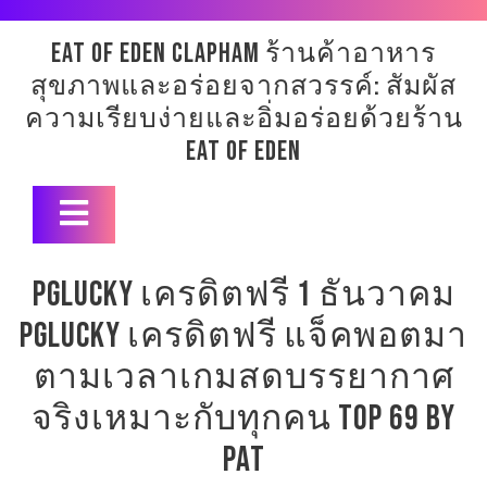
Skip
to
eat of eden clapham ร้านค้าอาหาร
content
สุขภาพและอร่อยจากสวรรค์: สัมผัส
ความเรียบง่ายและอิ่มอร่อยด้วยร้าน
Eat of Eden
Open
Button
pglucky เครดิตฟรี 1 ธันวาคม
pglucky เครดิตฟรี แจ็คพอตมา
ตามเวลาเกมสดบรรยากาศ
จริงเหมาะกับทุกคน Top 69 by
Pat