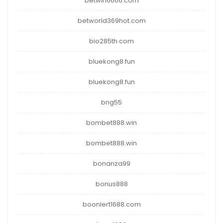
betwin6666.com
betworld369hot.com
bio285th.com
bluekong8.fun
bluekong8.fun
bng55
bombet888.win
bombet888.win
bonanza99
bonus888
boonlert1688.com