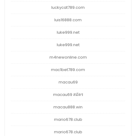
luckycat789.com
luis16888.com
luke999.net
luke999.net
m4newonline.com
mac1bet789.com
macau69
macau69 สมัคร
macau888.win
mario678.club
mario678.club