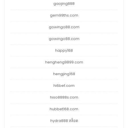
gaojing888
gem99ths.com
gowingo88.com
gowingo88.com
happy168
hengheng9899.com
hengjing168
hi6bet.com
hiso8888s.com
hubbet168.com
hydra888 สล็อต