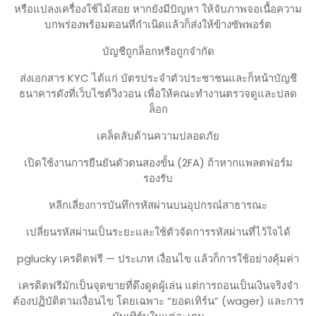
หรือแปลงเครื่องใช้ไม้สอย หากยังมีปัญหา ให้จับภาพจอเนื้อความ
บกพร่องพร้อมตอนที่กำเนิดแล้วก็ส่งให้ข้างซัพพอร์ต
บัญชีถูกล็อกหรือถูกจำกัด
ส่งเอกสาร KYC ได้แก่ บัตรประจำตัวประชาชนและก็หน้าบัญชี
ธนาคารดังที่เว็บไซต์วิงวอน เพื่อให้คณะทำงานตรวจดูและปลด
ล็อก
เคล็ดลับด้านความปลอดภัย
เปิดใช้งานการยืนยันตัวตนสองขั้น (2FA) ถ้าหากแพลตฟอร์ม
รองรับ
หลีกเลี่ยงการบันทึกรหัสผ่านบนอุปกรณ์สาธารณะ
เปลี่ยนรหัสผ่านเป็นระยะและใช้ตัวจัดการรหัสผ่านที่ไว้ใจได้
pglucky เครดิตฟรี — ประเภท เงื่อนไข แล้วก็การใช้อย่างคุ้มค่า
เครดิตฟรีมักเป็นจุดขายที่ดึงดูดผู้เล่น แต่การถอนเป็นเงินจริงจำ
ต้องปฏิบัติตามเงื่อนไข โดยเฉพาะ “ยอดเทิร์น” (wager) และการ