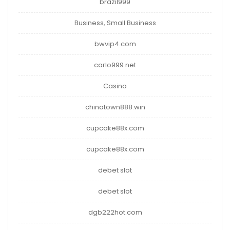
brazil999
Business, Small Business
bwvip4.com
carlo999.net
Casino
chinatown888.win
cupcake88x.com
cupcake88x.com
debet slot
debet slot
dgb222hot.com