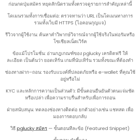
ก่อนกดปุ่มสมัคร หยุดสักนิดรวมทั้งตรวจดูรายการสำคัญเหล่านี้
โดเมนรวมทั้งการเชื่อมต่อ: ตรวจทานว่า URL เป็นโดเมนทางการ
รวมทั้งเว็บมี HTTPS (ไอคอนกุญแจ)
รีวิวจากผู้ใช้งาน: ค้นหาคำวิพากษ์วิจารณ์จากผู้ใช้จริงในฟอรัมหรือ
โซเชียลเน็ตเวิร์ค
ข้อแม้โปรโมชั่น: อ่านกฎเกณฑ์ของ pglucky เครดิตฟรี ให้
ละเอียด เป็นต้นว่า ยอดเทิร์น เกมที่นับเทิร์น รวมทั้งขณะที่ต้องทำ
ช่องทางฝาก–ถอน: รองรับแบงค์ที่ปลอดภัยหรือ e-wallet ที่คุณใช้
อยู่หรือไม่
KYC และหลักการความเป็นส่วนตัว: มีขั้นตอนยืนยันตัวตนแจ่มชัด
หรือเปล่า เพื่อความราบรื่นสำหรับเพื่อการถอน
ฝ่ายสนับสนุน: ทดลองช่องทางติดต่อ ยกตัวอย่างเช่น แชทสด เพื่อ
มองการตอบกลับ
วิธี
pglucky สมัคร
— ขั้นตอนทีละข้อ (Featured Snippet)