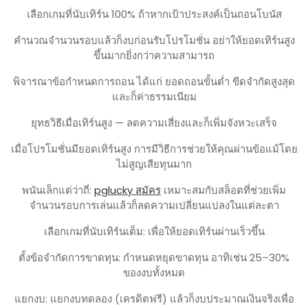
เลือกเกมที่นับเทิร์น 100% ถ้าหากเป้าประสงค์เป็นถอนโบนัส
คำนวณจำนวนรอบแล้วก็งบก่อนรับโปรโมชั่น อย่าให้ยอดเทิร์นสูง
ขึ้นมากยิ่งกว่าความสามารถ
พิจารณาข้อกำหนดการถอน ได้แก่ ยอดถอนขั้นต่ำ ขีดจำกัดสูงสุด
และก็ค่าธรรมเนียม
ยุทธวิธีเมื่อเทิร์นสูง — ลดความเสี่ยงและก็เพิ่มจังหวะเสร็จ
เมื่อโปรโมชั่นมียอดเทิร์นสูง การมีวิธีการช่วยให้คุณผ่านข้อแม้โดย
ไม่สูญเสียทุนมาก
พนันเล็กแต่ว่าถี่:
pglucky สมัคร
เหมาะสมกับสล็อตที่ช่วยเพิ่ม
จำนวนรอบการเล่นแล้วก็ลดความเปลี่ยนแปลงในแต่ละตา
เลือกเกมที่นับเทิร์นเต็ม: เพื่อให้ยอดเทิร์นผ่านเร็วขึ้น
ตั้งข้อจำกัดการขาดทุน: กำหนดหยุดขาดทุน อาทิเช่น 25–30%
ของงบทั้งหมด
แยกงบ: แยกงบทดลอง (เครดิตฟรี) แล้วก็งบประมาณเงินจริงเพื่อ