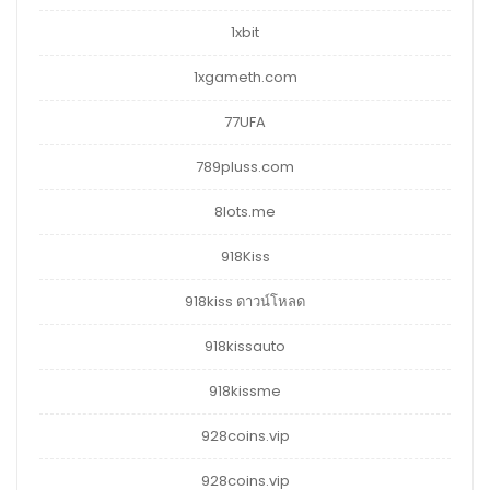
1xbit
1xgameth.com
77UFA
789pluss.com
8lots.me
918Kiss
918kiss ดาวน์โหลด
918kissauto
918kissme
928coins.vip
928coins.vip