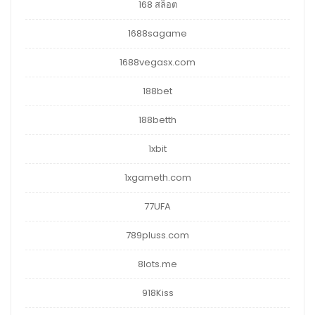
168 สล็อต
1688sagame
1688vegasx.com
188bet
188betth
1xbit
1xgameth.com
77UFA
789pluss.com
8lots.me
918Kiss