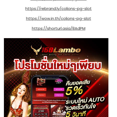
https://rebrand.ly/colions-pg-slot
https://wow.in.th/colions-pg-slot
https://shorturl.asia/8AdPM