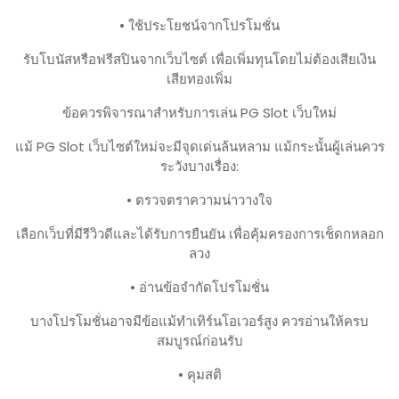
• ใช้ประโยชน์จากโปรโมชั่น
รับโบนัสหรือฟรีสปินจากเว็บไซต์ เพื่อเพิ่มทุนโดยไม่ต้องเสียเงิน
เสียทองเพิ่ม
ข้อควรพิจารณาสำหรับการเล่น PG Slot เว็บใหม่
แม้ PG Slot เว็บไซต์ใหม่จะมีจุดเด่นล้นหลาม แม้กระนั้นผู้เล่นควร
ระวังบางเรื่อง:
• ตรวจตราความน่าวางใจ
เลือกเว็บที่มีรีวิวดีและได้รับการยืนยัน เพื่อคุ้มครองการเช็ดกหลอก
ลวง
• อ่านข้อจำกัดโปรโมชั่น
บางโปรโมชั่นอาจมีข้อแม้ทำเทิร์นโอเวอร์สูง ควรอ่านให้ครบ
สมบูรณ์ก่อนรับ
• คุมสติ