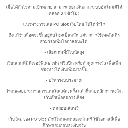
เมื่อได้กำไรตามเป้าหมาย สามารถถอนเงินผ่านระบบอัตโนมัติได้
ตลอด 24 ชั่วโมง
แนวทางการเล่น PG Slot เว็บใหม่ ให้ได้กำไร
ถึงแม้ว่าสล็อตจะขึ้นอยู่กับโชคเป็นหลัก แต่ว่าการใช้เทคนิคดีๆ
สามารถเพิ่มโอกาสชนะได้:
• เลือกเกมที่มีโบนัสสูง
เรียนเกมที่มีฟีเจอร์พิเศษ เช่น ฟรีสปิน หรือตัวคูณรางวัล เพื่อเพิ่ม
ช่องทางได้เงินเพิ่มมากขึ้น
• บริหารงบประมาณ
กำหนดงบประมาณการเล่นในแต่ละครั้ง แล้วก็หลบหลีกการลงเงิน
เกินตัวเพื่อลดการเสี่ยง
• ทดสอบเล่นฟรี
เว็บใหม่ของ PG Slot มักมีโหมดทดลองเล่นฟรี ใช้โอกาสนี้เพื่อ
ศึกษาเกมก่อนลงเงินจริง