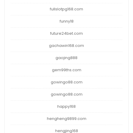
fullslotpg168.com
funny18
future24bet.com
gachawin168.com
gaojing888
gem99ths.com
gowingo88.com
gowingo88.com
happy168
hengheng9899.com
hengjing168