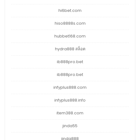
hi6bet.com
hiso8888s.com
hubbet168.com
hydra888 สล็อต
ib888pro.bet
ib888pro.bet
infyplus888.com
infyplus888.info
item388.com
jinda55
jinda888