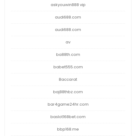
askyouwin888 vip
audi688.com
audi688.com
av
ba88th.com
babet555.com
Baccarat
baj88thbz.com
bar4game24hr.com
baslot168bet.com
bbp168.me