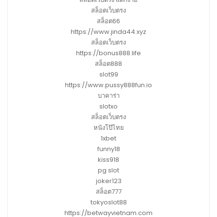
สล็อตเว็บตรง
สล็อต66
https://www.jinda44.xyz
สล็อตเว็บตรง
https://bonus888.life
สล็อต888
slot99
https://www.pussy888fun.io
บาคาร่า
slotxo
สล็อตเว็บตรง
หนังโป๊ไทย
1xbet
funny18
kiss918
pg slot
joker123
สล็อต777
tokyoslot88
https://betwayvietnam.com