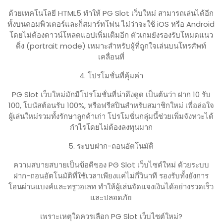
ด้วยเทคโนโลยี HTML5 ทำให้ PG Slot เว็บใหม่ สามารถเล่นได้อีก
ทั้งบนคอมพิวเตอร์และก็สมาร์ทโฟน ไม่ว่าจะใช้ iOS หรือ Android
โดยไม่ต้องดาวน์โหลดแอปเพิ่มเติมอีก ตัวเกมยังรองรับโหมดแนว
ดิ่ง (portrait mode) เหมาะสำหรับผู้ที่ถูกใจเล่นบนโทรศัพท์
เคลื่อนที่
4. โปรโมชั่นที่คุ้มค่า
PG Slot เว็บใหม่มักมีโปรโมชั่นที่น่าดึงดูด เป็นต้นว่า ฝาก 10 รับ
100, โบนัสต้อนรับ 100%, หรือฟรีสปินสำหรับสมาชิกใหม่ เพื่อล่อใจ
ผู้เล่นใหม่รวมทั้งรักษาลูกค้าเก่า โปรโมชั่นกลุ่มนี้ช่วยเพิ่มจังหวะได้
กำไรโดยไม่ต้องลงทุนมาก
5. ระบบฝาก-ถอนอัตโนมัติ
ความสบายสบายเป็นข้อดีของ PG Slot เว็บไซต์ใหม่ ด้วยระบบ
ฝาก-ถอนอัตโนมัติที่ใช้เวลาเพียงแค่ไม่กี่วินาที รองรับทั้งยังการ
โอนผ่านแบงค์และทรูวอเลท ทำให้ผู้เล่นจัดแจงเงินได้อย่างรวดเร็ว
และปลอดภัย
เพราะเหตุใดควรเลือก PG Slot เว็บไซต์ใหม่?