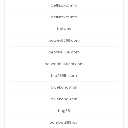
betflixtikto.info
betflixtikto.info
betway
betwin6666.com
betwin6666.com
betworld369hot.com
bio285th.com
bluekong8.fun
bluekong8.fun
bng55
bombet888.win