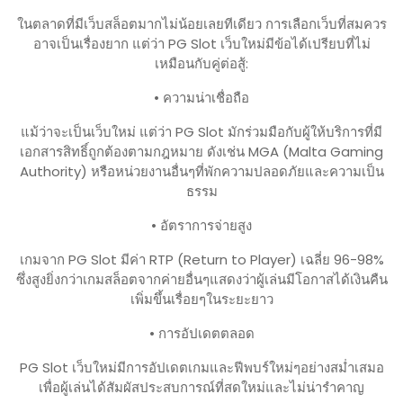
ในตลาดที่มีเว็บสล็อตมากไม่น้อยเลยทีเดียว การเลือกเว็บที่สมควร
อาจเป็นเรื่องยาก แต่ว่า PG Slot เว็บใหม่มีข้อได้เปรียบที่ไม่
เหมือนกับคู่ต่อสู้:
• ความน่าเชื่อถือ
แม้ว่าจะเป็นเว็บใหม่ แต่ว่า PG Slot มักร่วมมือกับผู้ให้บริการที่มี
เอกสารสิทธิ์ถูกต้องตามกฎหมาย ดังเช่น MGA (Malta Gaming
Authority) หรือหน่วยงานอื่นๆที่พักความปลอดภัยและความเป็น
ธรรม
• อัตราการจ่ายสูง
เกมจาก PG Slot มีค่า RTP (Return to Player) เฉลี่ย 96-98%
ซึ่งสูงยิ่งกว่าเกมสล็อตจากค่ายอื่นๆแสดงว่าผู้เล่นมีโอกาสได้เงินคืน
เพิ่มขึ้นเรื่อยๆในระยะยาว
• การอัปเดตตลอด
PG Slot เว็บใหม่มีการอัปเดตเกมและฟีพบร์ใหม่ๆอย่างสม่ำเสมอ
เพื่อผู้เล่นได้สัมผัสประสบการณ์ที่สดใหม่และไม่น่ารำคาญ