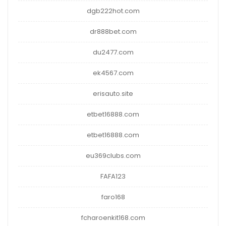
dgb222hot.com
dr888bet.com
du2477.com
ek4567.com
erisauto.site
etbet16888.com
etbet16888.com
eu369clubs.com
FAFA123
faro168
fcharoenkit168.com