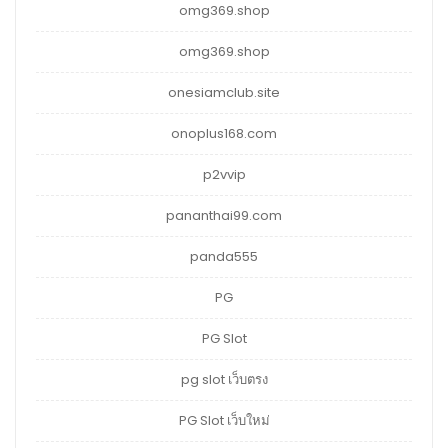
omg369.shop
omg369.shop
onesiamclub.site
onoplus168.com
p2vvip
pananthai99.com
panda555
PG
PG Slot
pg slot เว็บตรง
PG Slot เว็บใหม่