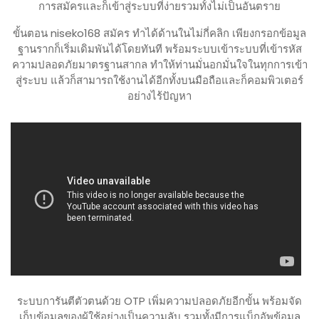
การสมัครและก็เข้าสู่ระบบที่ง่ายรวมทั้งไม่เป็นอันตราย
ขั้นตอน niseko168 สมัคร ทำได้ด้านในไม่กี่คลิก เพียงกรอกข้อมูล
ฐานรากก็เริ่มเดิมพันได้โดยทันที พร้อมระบบเข้าระบบที่เข้ารหัส
ความปลอดภัยมาตรฐานสากล ทำให้ท่านมั่นอกมั่นใจในทุกการเข้า
สู่ระบบ แล้วก็สามารถใช้งานได้อีกทั้งบนมือถือและก็คอมพิวเตอร์
อย่างไร้ปัญหา
ระบบการันตีตัวตนด้วย OTP เพิ่มความปลอดภัยอีกขั้น พร้อมจัด
เก็บข้อมูลของผู้ใช้อย่างเป็นความลับ รวมทั้งมีการแบ็กอัพข้อมูล