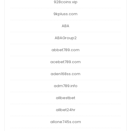
928coins.vip
9kpluss.com
ABA
ABAGroup2
abbet789.com
acebet789.com
aden168ss.com
adm789.info
allbestbet
allbet24hr
allone745s.com