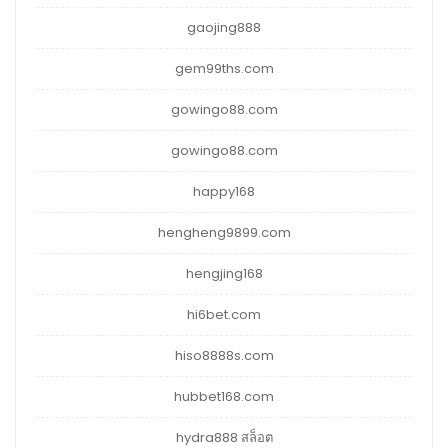
gaojing888
gem99ths.com
gowingo88.com
gowingo88.com
happy168
hengheng9899.com
hengjing168
hi6bet.com
hiso8888s.com
hubbet168.com
hydra888 สล็อต