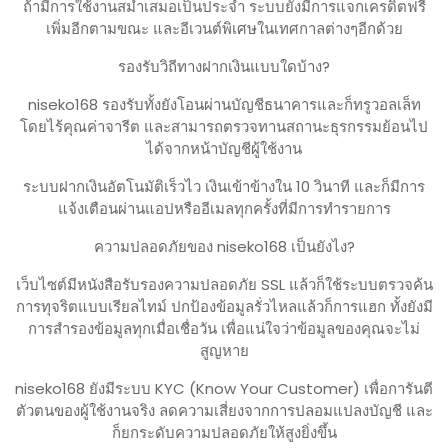
ถ้ามีการใช้งานสม่ำเสมอเป็นประจำ ระบบยังมีการแจกเครดิตฟรี
เพิ่มอีกตามขณะ และอีเวนต์พิเศษในเทศกาลต่างๆอีกด้วย
รองรับวิถีทางฝากเงินแบบใดบ้าง?
niseko168 รองรับทั้งยังโอนผ่านบัญชีธนาคารและก็ทรูวอลเล็ท
โดยไร้คุณค่าจารีต และสามารถตรวจทานสถานะธุรกรรมย้อนไป
ได้จากหน้าบัญชีผู้ใช้งาน
ระบบฝากเงินอัตโนมัติเร็วไว เงินเข้าข้างใน 10 วินาที และก็มีการ
แจ้งเตือนผ่านแอปหรืออีเมลทุกครั้งที่มีการทำรายการ
ความปลอดภัยของ niseko168 เป็นยังไง?
เว็บไซต์มีหนังสือรับรองความปลอดภัย SSL แล้วก็ใช้ระบบตรวจค้น
การทุจริตแบบเรียลไทม์ ปกป้องข้อมูลรั่วไหลแล้วก็การแฮก ทั้งยังมี
การสำรองข้อมูลทุกเมื่อเชื่อวัน เพื่อแน่ใจว่าข้อมูลของคุณจะไม่
สูญหาย
niseko168 ยังมีระบบ KYC (Know Your Customer) เพื่อการันตี
ตัวตนของผู้ใช้งานจริง ลดความเสี่ยงจากการปลอมแปลงบัญชี และ
ก็ยกระดับความปลอดภัยให้สูงยิ่งขึ้น