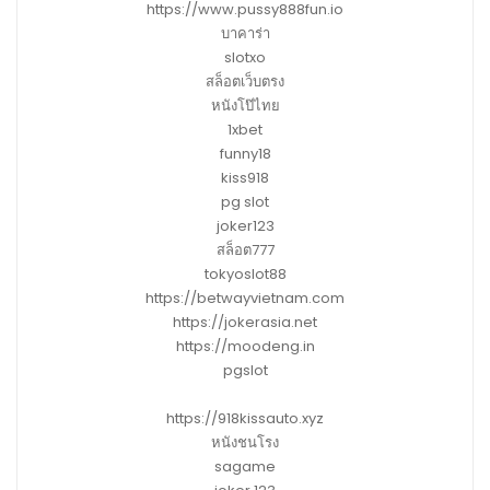
https://www.pussy888fun.io
บาคาร่า
slotxo
สล็อตเว็บตรง
หนังโป๊ไทย
1xbet
funny18
kiss918
pg slot
joker123
สล็อต777
tokyoslot88
https://betwayvietnam.com
https://jokerasia.net
https://moodeng.in
pgslot
https://918kissauto.xyz
หนังชนโรง
sagame