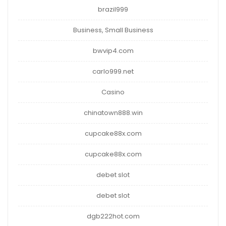
brazil999
Business, Small Business
bwvip4.com
carlo999.net
Casino
chinatown888.win
cupcake88x.com
cupcake88x.com
debet slot
debet slot
dgb222hot.com