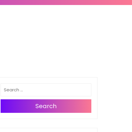
Search