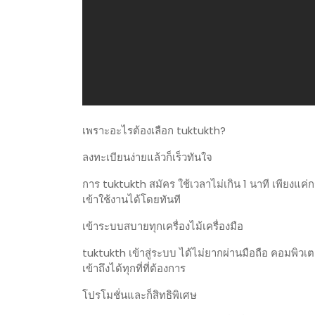
เพราะอะไรต้องเลือก tuktukth?
ลงทะเบียนง่ายแล้วก็เร็วทันใจ
การ tuktukth สมัคร ใช้เวลาไม่เกิน 1 นาที เพียงแค่
เข้าใช้งานได้โดยทันที
เข้าระบบสบายทุกเครื่องไม้เครื่องมือ
tuktukth เข้าสู่ระบบ ได้ไม่ยากผ่านมือถือ คอมพิวเต
เข้าถึงได้ทุกที่ที่ต้องการ
โปรโมชั่นและก็สิทธิพิเศษ