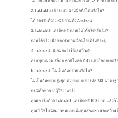
ไม่ ใช้เวลาเพียง 1 นาที พร้อมการันตี OTP ก็เริ่มเล่น
2. tuktukth เข้าระบบ ผ่านมือถือได้หรือไม่?
ได้ รองรับทั้งยัง iOS รวมทั้ง Android
3. tuktukth เครดิตฟรี ถอนเงินได้จริงหรือไม่?
ถอนได้จริง เมื่อกระทำตามเงื่อนไขเทิร์นที่ระบุ
4. tuktukth มีเกมอะไรให้เล่นบ้าง?
ครบทุกหมวด สล็อต คาสิโนสด กีฬา แล้วก็ลอตเตอรี่
5. tuktukth ไม่เป็นอันตรายหรือไม่?
ไม่เป็นอันตรายสูงสุด ด้วยระบบเข้ารหัส SSL มาตร
กรณีศึกษาจากผู้ใช้งานจริง
คุณเอ เริ่มด้วย tuktukth เครดิตฟรี 100 บาท แล้วก
คุณบี ใช้โบนัสฝากหนแรกเพิ่มทุนสองเท่า และคว้า