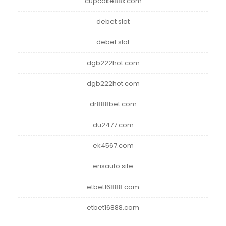
cupcake88x.com
debet slot
debet slot
dgb222hot.com
dgb222hot.com
dr888bet.com
du2477.com
ek4567.com
erisauto.site
etbet16888.com
etbet16888.com