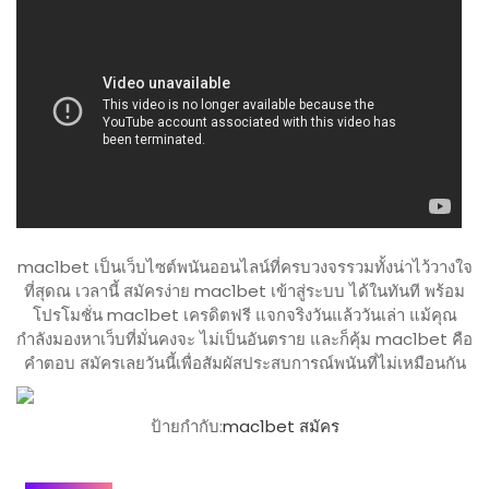
mac1bet เป็นเว็บไซต์พนันออนไลน์ที่ครบวงจรรวมทั้งน่าไว้วางใจ
ที่สุดณ เวลานี้ สมัครง่าย mac1bet เข้าสู่ระบบ ได้ในทันที พร้อม
โปรโมชั่น mac1bet เครดิตฟรี แจกจริงวันแล้ววันเล่า แม้คุณ
กำลังมองหาเว็บที่มั่นคงจะ ไม่เป็นอันตราย และก็คุ้ม mac1bet คือ
คำตอบ สมัครเลยวันนี้เพื่อสัมผัสประสบการณ์พนันที่ไม่เหมือนกัน
ป้ายกำกับ:
mac1bet สมัคร