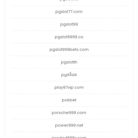
pgslot77.com
pgslot99
pgslot9999.co
pgslot999bets.com
pgslotth
pgสล็อต
play97vip.com
pokbet
porsche999.com
power999.net
proded888x.com