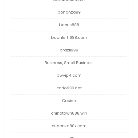
bonanza99
bonus888
boonlert1688.com
brazil999
Business, Small Business
bwvip4.com
carlo999.net
Casino
chinatown888.win
cupcake88x.com