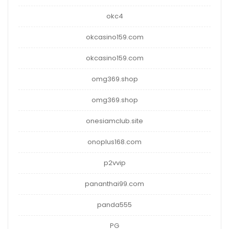
okc4
okcasino159.com
okcasino159.com
omg369.shop
omg369.shop
onesiamclub.site
onoplus168.com
p2vvip
pananthai99.com
panda555
PG