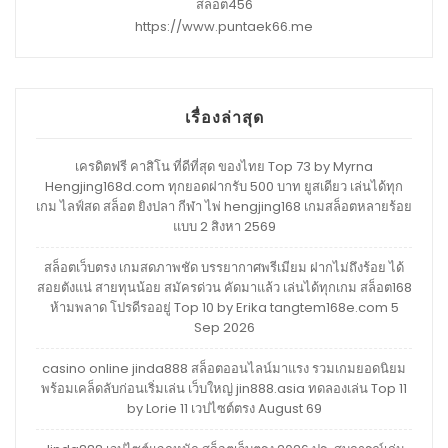
สล็อต456
https://www.puntaek66.me
เรื่องล่าสุด
เครดิตฟรี คาสิโน ที่ดีที่สุด ของไทย Top 73 by Myrna
Hengjing168d.com ทุกยอดฝากรับ 500 บาท ยูสเดียว เล่นได้ทุก
เกม ไลฟ์สด สล็อต ยิงปลา กีฬา ไพ่ hengjing168 เกมสล็อตหลายร้อย
แบบ 2 สิงหา 2569
สล็อตเว็บตรง เกมสดภาพชัด บรรยากาศพรีเมียม ฝากไม่ถึงร้อย ได้
สอยตังแน่ สายทุนน้อย สมัครด่วน คัดมาแล้ว เล่นได้ทุกเกม สล็อต168
ห้ามพลาด โปรดีรออยู่ Top 10 by Erika tangtem168e.com 5
Sep 2026
casino online jinda888 สล็อตออนไลน์มาแรง รวมเกมยอดนิยม
พร้อมเคล็ดลับก่อนเริ่มเล่น เว็บใหญ่ jin888.asia ทดลองเล่น Top 11
by Lorie 11 เวปไซต์ตรง August 69