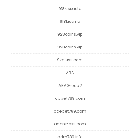
918kissauto
918kissme
928coins.vip
928coins.vip
9kpluss.com
ABA
ABAGroup2
abbet789.com
acebet789.com
aden168ss.com
adm789.info