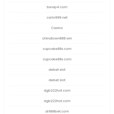
bwvip4.com
carlo999.net
Casino
chinatown888.win
cupcake88x.com
cupcake88x.com
debet slot
debet slot
dgb222hot.com
dgb222hot.com
dr888bet.com