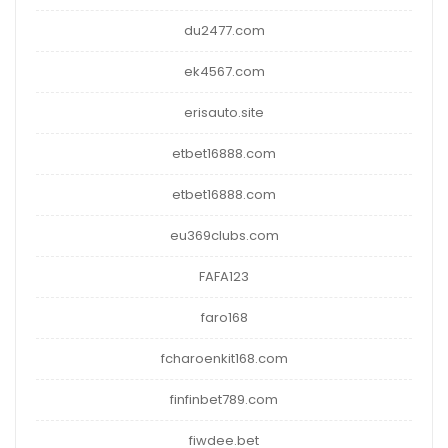
du2477.com
ek4567.com
erisauto.site
etbet16888.com
etbet16888.com
eu369clubs.com
FAFA123
faro168
fcharoenkit168.com
finfinbet789.com
fiwdee.bet