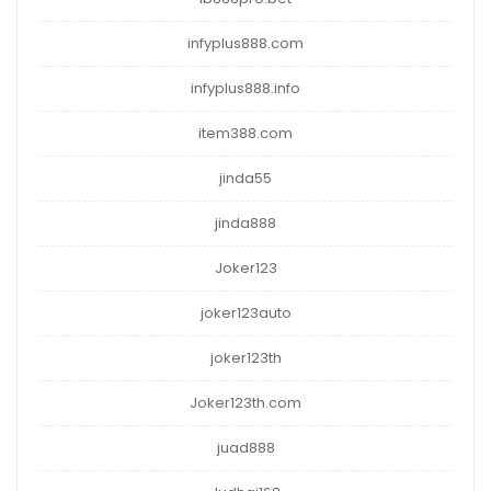
infyplus888.com
infyplus888.info
item388.com
jinda55
jinda888
Joker123
joker123auto
joker123th
Joker123th.com
juad888