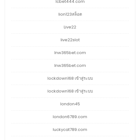
lcbet444.com
lion123สล็อต
Live22
live22slot
lnw365bet.com
lnw365bet.com
lockdown168 เข้าสู่ระบบ
lockdown168 เข้าสู่ระบบ
london45
london6789.com
luckycat789.com