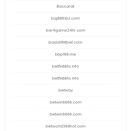
Baccarat
baj88thbz.com
bar4game24hr.com
baslot168bet.com
bbp168.me
betflixtikto.info
betflixtikto.info
betway
betwin6666.com
betwin6666.com
betworld369hot.com