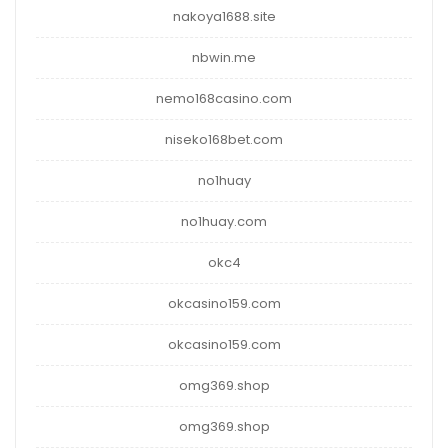
nakoya1688.site
nbwin.me
nemo168casino.com
niseko168bet.com
no1huay
no1huay.com
okc4
okcasino159.com
okcasino159.com
omg369.shop
omg369.shop