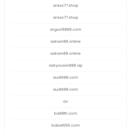
aress77.shop
aress77.shop
argus16888.com
askwin88.online
askwin88.online
askyouwin888 vip
audi688.com
audi688.com
av
ba88th.com
babet555.com