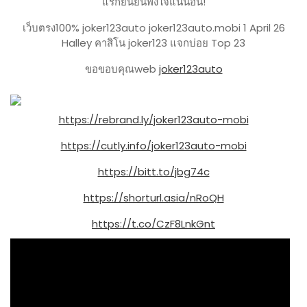
แรกยืนยันพึงใจแน่นอน!
เว็บตรง100% joker123auto joker123auto.mobi 1 April 26
Halley คาสิโน joker123 แจกบ่อย Top 23
ขอขอบคุณweb
joker123auto
https://rebrand.ly/joker123auto-mobi
https://cutly.info/joker123auto-mobi
https://bitt.to/jbg74c
https://shorturl.asia/nRoQH
https://t.co/CzF8LnkGnt