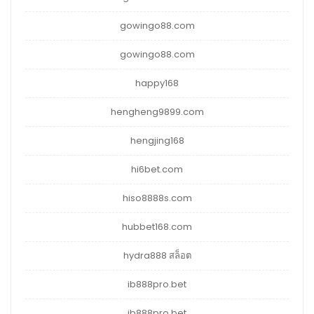
gowingo88.com
gowingo88.com
happy168
hengheng9899.com
hengjing168
hi6bet.com
hiso8888s.com
hubbet168.com
hydra888 สล็อต
ib888pro.bet
ib888pro.bet