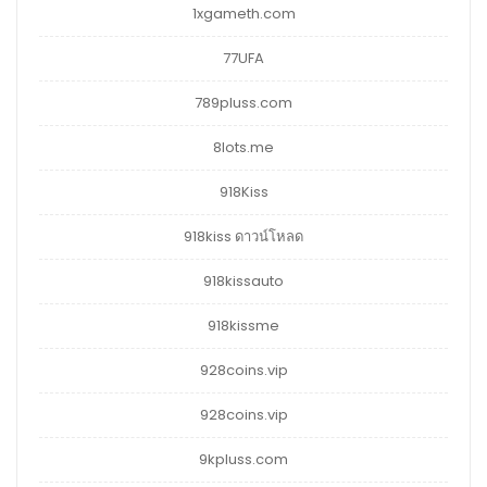
1xgameth.com
77UFA
789pluss.com
8lots.me
918Kiss
918kiss ดาวน์โหลด
918kissauto
918kissme
928coins.vip
928coins.vip
9kpluss.com