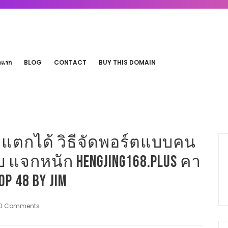
าแรก
BLOG
CONTACT
BUY THIS DOMAIN
ำก็แตกได้ วิธีจัดพอร์ตแบบคน
็บ แจกหนัก hengjing168.plus คา
p 48 by Jim
0 Comments