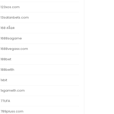
123xos.com
13satanbets.com
168 สล็อต
1688sagame
1688vegasx.com
188bet
188betth
1xbit
1xgameth.com
77UFA
789pluss.com