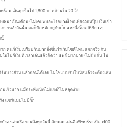
ร้อม เงินพุ่งขึ้นไป 1,800 บาทด้านใน 20 วิ!
168มาเป็นเดือนๆไม่เคยพบอะไรอย่างงี้ พอเพียงถอนปุ๊บ เงินเข้า
 ภายหลังวันนั้น ผมก็ปักหลักอยู่กับเว็บแห่งนี้สล็อต168ยาวๆ
นี้
 คนก็เริ่มเปรียบกันมากยิ่งขึ้นว่าเว็บไซต์ไหน แจกจริง กับ
ในไม่กี่เว็บที่เวลาเล่นแล้วคิดว่า แฟร์ มากมายๆไม่บีบคั้น ไม่
ิร์นบางส่วน แล้วถอนได้เลย ไม่ใช่แบบรับโบนัสแล้วจะต้องเล่น
กมเร็วมาก แม้กระทั่งเน็ตไม่แรงก็ไม่หลุดง่าย
ง แชร์แบบไม่มีกั๊ก
ังคงเล่นเรื่อยจนถึงทุกวันนี้ ลักษณะเด่นคือฟีพบร์ระเบิด x100