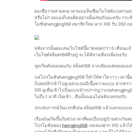
ผมเชื่อว่าหลายคนเวลามองเห็นชื่อเว็บไซต์แปลกๆอย่
หรือไม่? ผมเองก็เคยคิดอย่างนั้นเช่นกันนะครับ กระทั
โมชั่นhengjing168 สมาชิกใหม่ ฝาก 100 รับ 200 ถ
หลังจากนั้นผมเล่นเว็บไซต์นี้มาตลอดกว่า 6 เดือนแล้ว
เว็บไซต์สล็อต168ดีๆอยู่ จะได้มีทางเลือกเพิ่มขอรับ
จุดเริ่มต้นของผมกับ สล็อต168 จากเพียงแค่ทดลองเล่น
แค่โปรโมชั่นhengjing168 ก็ทำให้ตาโตวาว เวลานี้ผ
ก็เลยคลิกเข้าไปดูเฉยๆแถมมีเนื้อความแบบ ฝากคราวแ
100 ดูเพื่อเข้าไปปั่นแบบขำๆปรากฏว่าเกมhengjing16
ไม่ถึง 1 นาที เงินเข้า… คืนนั้นนอนไม่หลับเลยขอรับ
ประสบการณ์วันแรกที่เล่น สล็อต168 แล้วแตกแบบง
เรื่องมันเกิดขึ้นในช่วงเวลาที่ผมเบื่อๆอยู่บ้านช่วงวั
โปรโมชั่นของ
hengjing168
เลยลองฝาก 100 แล้วได
นอนๆได้ฟรีสปินรอบนึงตอนเบท 5 บาท ก็ไม่ได้คิดอ