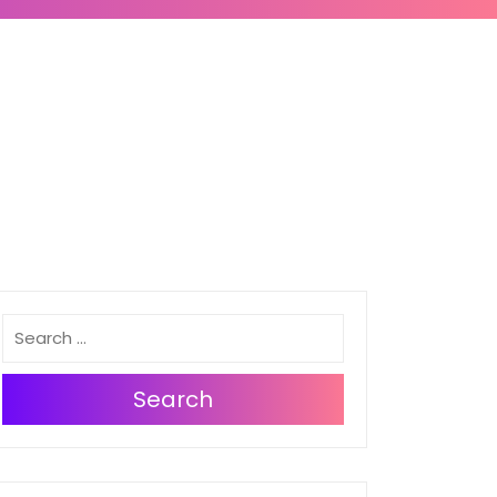
Search