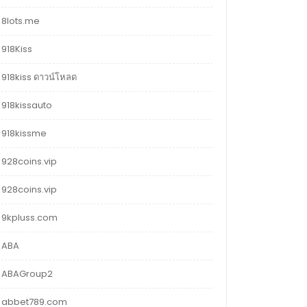
8lots.me
918Kiss
918kiss ดาวน์โหลด
918kissauto
918kissme
928coins.vip
928coins.vip
9kpluss.com
ABA
ABAGroup2
abbet789.com