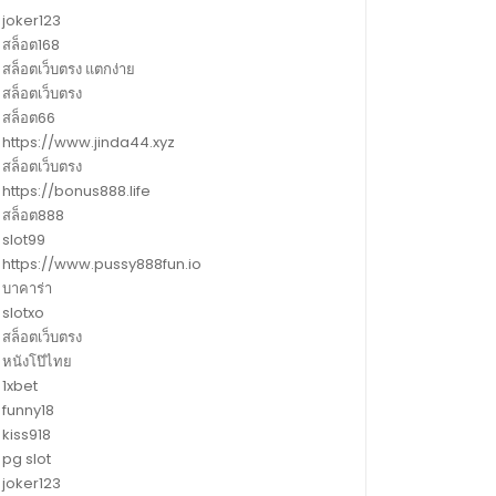
joker123
สล็อต168
สล็อตเว็บตรง แตกง่าย
สล็อตเว็บตรง
สล็อต66
https://www.jinda44.xyz
สล็อตเว็บตรง
https://bonus888.life
สล็อต888
slot99
https://www.pussy888fun.io
บาคาร่า
slotxo
สล็อตเว็บตรง
หนังโป๊ไทย
1xbet
funny18
kiss918
pg slot
joker123