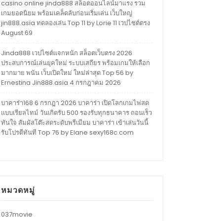
casino online jinda888 สล็อตออนไลน์มาแรง รวม
เกมยอดนิยม พร้อมเคล็ดลับก่อนเริ่มเล่น เว็บใหญ่
jin888.asia ทดลองเล่น Top 11 by Lorie 11 เวปไซต์ตรง
August 69
Jinda888 เวปไซต์แจกหนัก สล็อตเว็บตรง 2026
ประสบการณ์เล่นยุคใหม่ ระบบเสถียร พร้อมเกมให้เลือก
มากมาย พนัน เว็บเปิดใหม่ ใหม่ล่าสุด Top 56 by
Ernestina Jin888.asia 4 กรกฎาคม 2026
บาคาร่า168 6 กรกฎา 2026 บาคาร่า เปิดโลกเกมไพ่สด
แบบเรียลไทม์ วันเกิดรับ 500 รองรับทุกธนาคาร ถอนเร็ว
ทันใจ สัมผัสโต๊ะสดระดับพรีเมียม บาคาร่า เข้าเล่นวันนี้
รับโปรดีทันที Top 76 by Elane sexy168c.com
หมวดหมู่
037movie