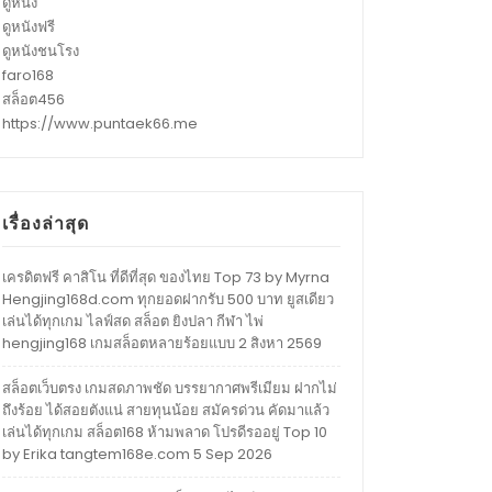
ดูหนัง
ดูหนังฟรี
ดูหนังชนโรง
faro168
สล็อต456
https://www.puntaek66.me
เรื่องล่าสุด
เครดิตฟรี คาสิโน ที่ดีที่สุด ของไทย Top 73 by Myrna
Hengjing168d.com ทุกยอดฝากรับ 500 บาท ยูสเดียว
เล่นได้ทุกเกม ไลฟ์สด สล็อต ยิงปลา กีฬา ไพ่
hengjing168 เกมสล็อตหลายร้อยแบบ 2 สิงหา 2569
สล็อตเว็บตรง เกมสดภาพชัด บรรยากาศพรีเมียม ฝากไม่
ถึงร้อย ได้สอยตังแน่ สายทุนน้อย สมัครด่วน คัดมาแล้ว
เล่นได้ทุกเกม สล็อต168 ห้ามพลาด โปรดีรออยู่ Top 10
by Erika tangtem168e.com 5 Sep 2026