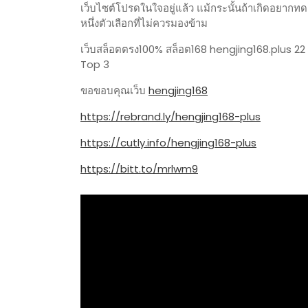
เว็บไซต์โปรดในใจอยู่แล้ว แม้กระนั้นถ้าเกิดอยากทดล
หนึ่งตัวเลือกที่ไม่ควรมองข้าม
เว็บสล็อตตรง100% สล็อต168 hengjing168.plus 22
Top 3
ขอขอบคุณเว็บ
hengjing168
https://rebrand.ly/hengjing168-plus
https://cutly.info/hengjing168-plus
https://bitt.to/mrlwm9