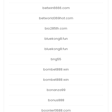
betwin6666.com
betworld369hot.com
bio285th.com
bluekong8.fun
bluekong8.fun
bng55
bombet888.win
bombet888.win
bonanza99
bonus888
boonlert1688.com