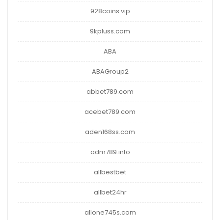
928coins.vip
9kpluss.com
ABA
ABAGroup2
abbet789.com
acebet789.com
aden168ss.com
adm789.info
allbestbet
allbet24hr
allone745s.com