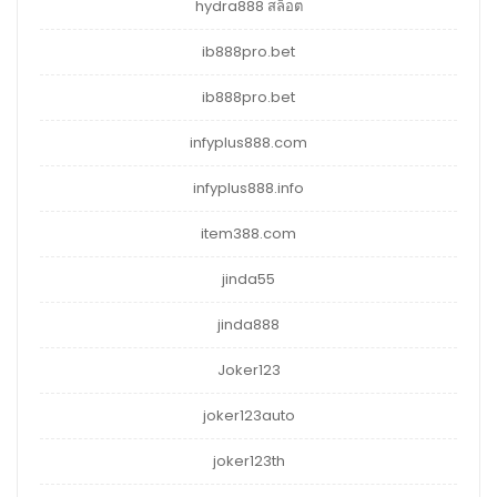
hydra888 สล็อต
ib888pro.bet
ib888pro.bet
infyplus888.com
infyplus888.info
item388.com
jinda55
jinda888
Joker123
joker123auto
joker123th