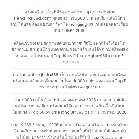
เครดิตฟรี คาสิโน ที่ดีที่สุด ของไทย Top 73 by Myrna
Hengjing168d.com ทุกยอดฝากรับ 500 บาท ยูสเดียว เล่นได้ทุก
เกม ไลฟ์สด สล็อต ยิงปลา กีฬา ไพ่ hengjing168 เกมสล็อตหลายร้อย
แบบ 2 สิงหา 2569
สล็อตเว็บตรง เกมสดภาพชัด บรรยากาศพรีเมียม ฝากไม่ถึงร้อย ได้
สอยตังแน่ สายทุนน้อย สมัครด่วน คัดมาแล้ว เล่นได้ทุกเกม สล็อต168
ห้ามพลาด โปรดีรออยู่ Top 10 by Erika tangtem168e.com 5
Sep 2026
casino online jinda888 สล็อตออนไลน์มาแรง รวมเกมยอดนิยม
พร้อมเคล็ดลับก่อนเริ่มเล่น เว็บใหญ่ jin888.asia ทดลองเล่น Top 11
by Lorie 11 เวปไซต์ตรง August 69
Jinda888 เวปไซต์แจกหนัก สล็อตเว็บตรง 2026 ประสบการณ์เล่น
ยุคใหม่ ระบบเสถียร พร้อมเกมให้เลือกมากมาย พนัน เว็บเปิดใหม่
ใหม่ล่าสุด Top 56 by Ernestina Jin888.asia 4 กรกฎาคม 2026
บาคาร่า168 6 กรกฎา 2026 บาคาร่า เปิดโลกเกมไพ่สดแบบเรียลไทม์
วันเกิดรับ 500 รองรับทุกธนาคาร ถอนเร็วทันใจ สัมผัสโต๊ะสดระดับ
พรีเมียม บาคาร่า เข้าเล่นวันนี้ รับโปรดีทันที Top 76 by Elane