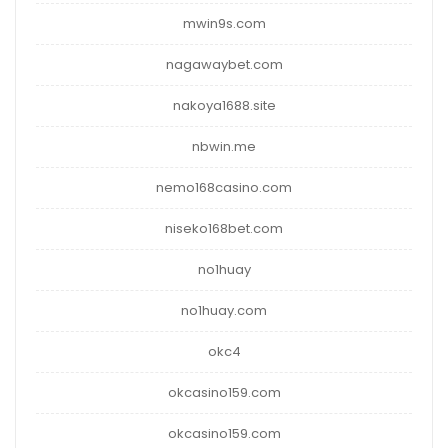
mwin9s.com
nagawaybet.com
nakoya1688.site
nbwin.me
nemo168casino.com
niseko168bet.com
no1huay
no1huay.com
okc4
okcasino159.com
okcasino159.com