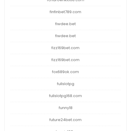
finfinbet789.com
fiwdee.bet
fiwdee.bet
fizz169bet.com
fizz169bet.com
fox689ok.com
fullslotpg
fullslotpg168.com
funny18
future24bet.com