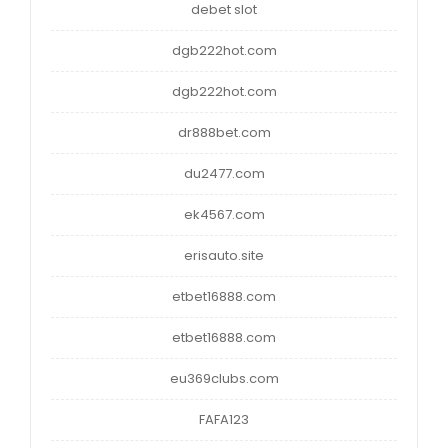
debet slot
dgb222hot.com
dgb222hot.com
dr888bet.com
du2477.com
ek4567.com
erisauto.site
etbet16888.com
etbet16888.com
eu369clubs.com
FAFA123