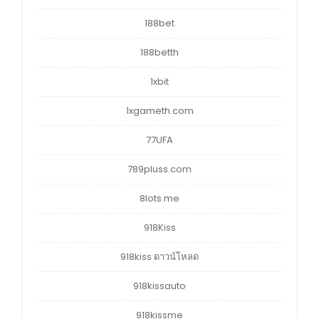
188bet
188betth
1xbit
1xgameth.com
77UFA
789pluss.com
8lots.me
918Kiss
918kiss ดาวน์โหลด
918kissauto
918kissme