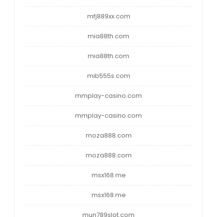
mfj889xx.com
mia88th.com
mia88th.com
mib555s.com
mmplay-casino.com
mmplay-casino.com
moza888.com
moza888.com
msx168.me
msx168.me
mun789slot.com