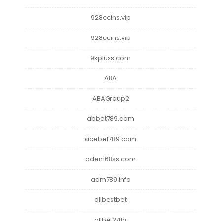
928coins.vip
928coins.vip
9kpluss.com
ABA
ABAGroup2
abbet789.com
acebet789.com
aden168ss.com
adm789.info
allbestbet
allbet24hr