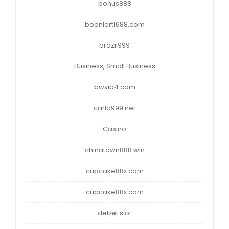
bonus888
boonlert1688.com
brazil999
Business, Small Business
bwvip4.com
carlo999.net
Casino
chinatown888.win
cupcake88x.com
cupcake88x.com
debet slot