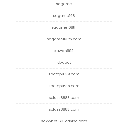
sagame
sagame168
sagame168th
sagame168th.com
sawan888
sbobet
sbotop1688.com
sbotop1688.com
sclass8888.com
sclass8888.com
sexxybet168-casino.com