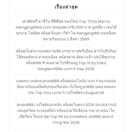
เรื่องล่าสุด
เครดิตฟรี คาสิโน ที่ดีที่สุด ของไทย Top 73 by Myrna
Hengjing168d.com ทุกยอดฝากรับ 500 บาท ยูสเดียว เล่นได้
ทุกเกม ไลฟ์สด สล็อต ยิงปลา กีฬา ไพ่ hengjing168 เกมสล็อต
หลายร้อยแบบ 2 สิงหา 2569
สล็อตเว็บตรง เกมสดภาพชัด บรรยากาศพรีเมียม ฝากไม่ถึงร้อย
ได้สอยตังแน่ สายทุนน้อย สมัครด่วน คัดมาแล้ว เล่นได้ทุกเกม
สล็อต168 ห้ามพลาด โปรดีรออยู่ Top 10 by Erika
tangtem168e.com 5 Sep 2026
casino online jinda888 สล็อตออนไลน์มาแรง รวมเกมยอด
นิยม พร้อมเคล็ดลับก่อนเริ่มเล่น เว็บใหญ่ jin888.asia ทดลอง
เล่น Top 11 by Lorie 11 เวปไซต์ตรง August 69
Jinda888 เวปไซต์แจกหนัก สล็อตเว็บตรง 2026 ประสบการณ์
เล่นยุคใหม่ ระบบเสถียร พร้อมเกมให้เลือกมากมาย พนัน เว็บ
เปิดใหม่ ใหม่ล่าสุด Top 56 by Ernestina Jin888.asia 4
กรกฎาคม 2026