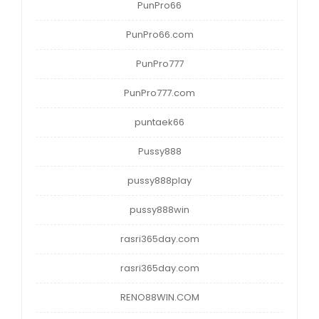
PunPro66
PunPro66.com
PunPro777
PunPro777.com
puntaek66
Pussy888
pussy888play
pussy888win
rasri365day.com
rasri365day.com
RENO88WIN.COM