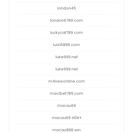
london45
london6789.com
luckycat789.com
luis16888.com
luke999.net
luke999.net
m4newonline.com
mac1bet789.com
macau69
macau69 สมัคร
macau888.win