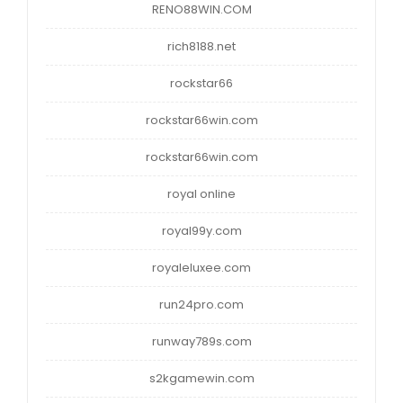
RENO88WIN.COM
rich8188.net
rockstar66
rockstar66win.com
rockstar66win.com
royal online
royal99y.com
royaleluxee.com
run24pro.com
runway789s.com
s2kgamewin.com