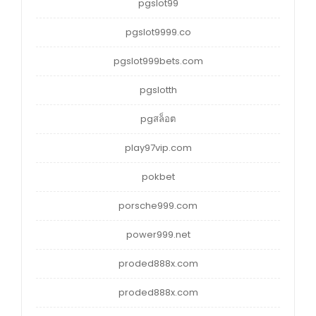
pgslot99
pgslot9999.co
pgslot999bets.com
pgslotth
pgสล็อต
play97vip.com
pokbet
porsche999.com
power999.net
proded888x.com
proded888x.com