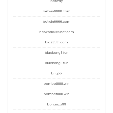
betway
betwin6666.com
betwin6666.com
betworld369hot.com
bio285th.com
bluekong8.fun
bluekong8.fun
bng55
bombet888.win
bombet888.win
bonanza99