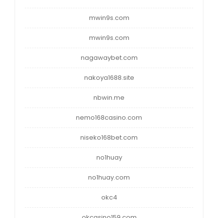
mwin9s.com
mwin9s.com
nagawaybet.com
nakoya1688.site
nbwin.me
nemo168casino.com
niseko168bet.com
no1huay
no1huay.com
okc4
okcasino159.com