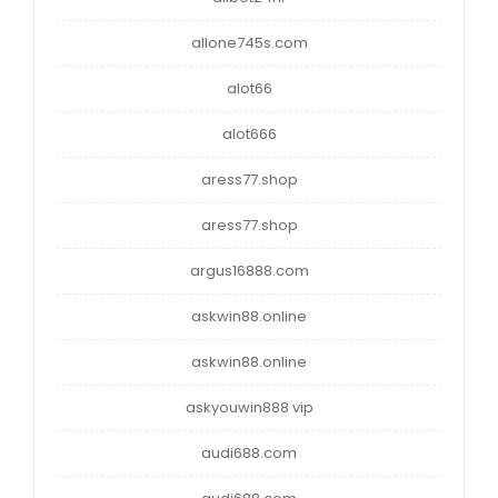
allone745s.com
alot66
alot666
aress77.shop
aress77.shop
argus16888.com
askwin88.online
askwin88.online
askyouwin888 vip
audi688.com