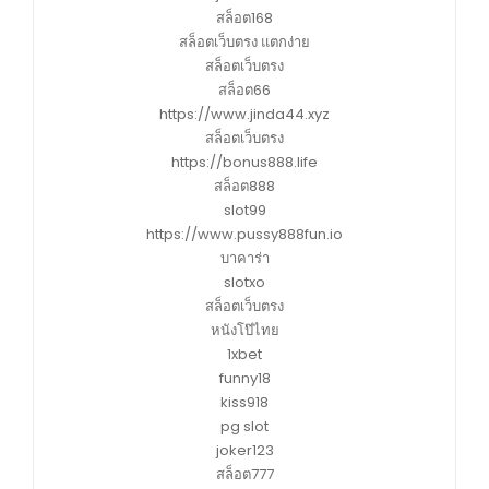
สล็อต168
สล็อตเว็บตรง แตกง่าย
สล็อตเว็บตรง
สล็อต66
https://www.jinda44.xyz
สล็อตเว็บตรง
https://bonus888.life
สล็อต888
slot99
https://www.pussy888fun.io
บาคาร่า
slotxo
สล็อตเว็บตรง
หนังโป๊ไทย
1xbet
funny18
kiss918
pg slot
joker123
สล็อต777