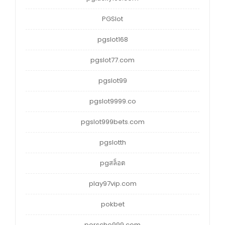
PGSlot
pgslot168
pgslot77.com
pgslot99
pgslot9999.co
pgslot999bets.com
pgslotth
pgสล็อต
play97vip.com
pokbet
porsche999.com