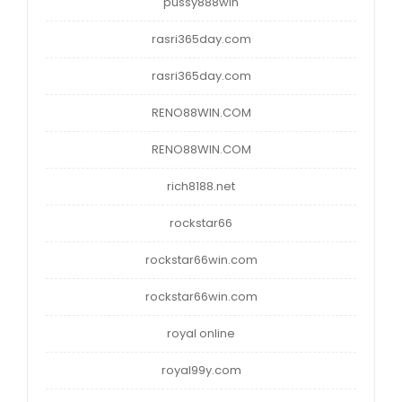
pussy888win
rasri365day.com
rasri365day.com
RENO88WIN.COM
RENO88WIN.COM
rich8188.net
rockstar66
rockstar66win.com
rockstar66win.com
royal online
royal99y.com