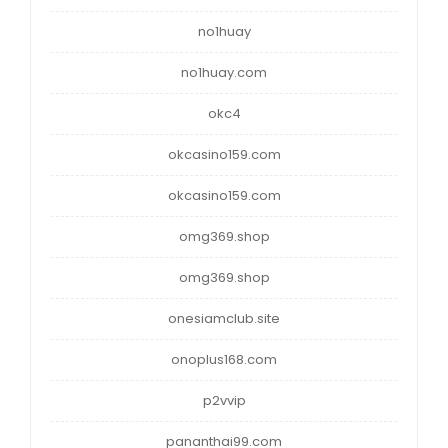
no1huay
no1huay.com
okc4
okcasino159.com
okcasino159.com
omg369.shop
omg369.shop
onesiamclub.site
onoplus168.com
p2vvip
pananthai99.com