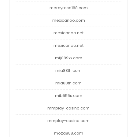
mercyrosa168.com
mexicanoo.com
mexicanoo.net
mexicanoo.net
mfj889xx.com
mia88th.com
mia88th.com
mib555s.com
mmplay-casino.com
mmplay-casino.com
moza888.com