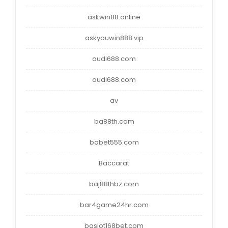
askwin88.online
askyouwin888 vip
audi688.com
audi688.com
av
ba88th.com
babet555.com
Baccarat
baj88thbz.com
bar4game24hr.com
baslot168bet.com