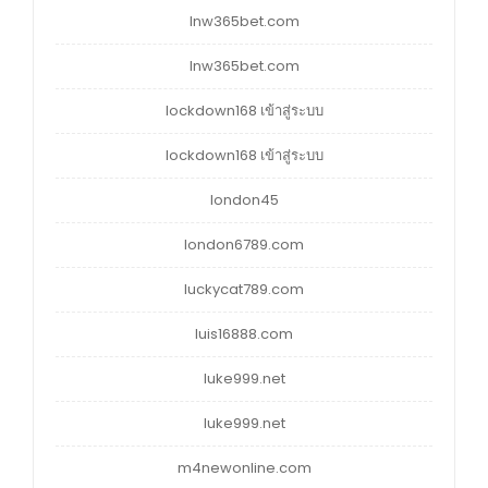
lnw365bet.com
lnw365bet.com
lockdown168 เข้าสู่ระบบ
lockdown168 เข้าสู่ระบบ
london45
london6789.com
luckycat789.com
luis16888.com
luke999.net
luke999.net
m4newonline.com