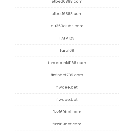
etbet16888.com
etbet16888.com
eu369clubs.com
FAFA123
faro168
fcharoenkit168.com
finfinbet789.com
fiwdee.bet
fiwdee.bet
fizz169bet.com
fizz169bet.com