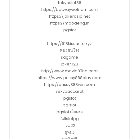
tokyoslot88
https://betwayvietnam.com
https://jokerasia.net
https://moodeng.in
pgslot
https://918kissauto.xyz
หนังชนโรง
sagame
joker 123
http://www.movie87hd.com
https://www.pussy888play.com
https://pussy888win.com
sexybaccarat
pgslot
pg slot
pgslot เว็บตรง
fullslotpg
live22
ดูหนัง