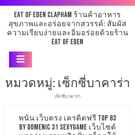
Skip
to
eat of eden clapham ร้านค้าอาหาร
content
สุขภาพและอร่อยจากสวรรค์: สัมผัส
ความเรียบง่ายและอิ่มอร่อยด้วยร้าน
Eat of Eden
Open
Button
หมวดหมู่:
เซ็กซี่บาคาร่า
เซ็กซี่บาคาร่า
พนัน เว็บตรง เครดิตฟรี Top 83
by Domenic 31 sexygame เว็บไซต์