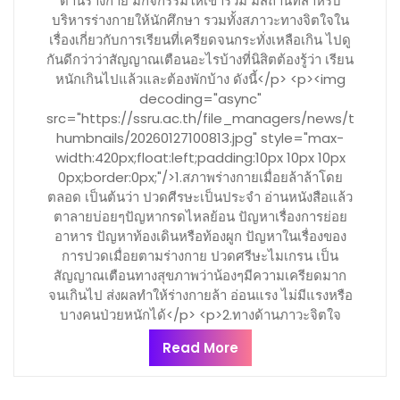
ด้านร่างกาย มีกิจกรรมให้เข้าร่วม มีสถานที่สำหรับ
บริหารร่างกายให้นักศึกษา รวมทั้งสภาวะทางจิตใจใน
เรื่องเกี่ยวกับการเรียนที่เครียดจนกระทั่งเหลือเกิน ไปดู
กันดีกว่าว่าสัญญาณเตือนอะไรบ้างที่นิสิตต้องรู้ว่า เรียน
หนักเกินไปแล้วและต้องพักบ้าง ดังนี้</p> <p><img
decoding="async"
src="https://ssru.ac.th/file_managers/news/t
humbnails/20260127100813.jpg" style="max-
width:420px;float:left;padding:10px 10px 10px
0px;border:0px;"/>1.สภาพร่างกายเมื่อยล้าล้าโดย
ตลอด เป็นต้นว่า ปวดศีรษะเป็นประจำ อ่านหนังสือแล้ว
ตาลายบ่อยๆปัญหากรดไหลย้อน ปัญหาเรื่องการย่อย
อาหาร ปัญหาท้องเดินหรือท้องผูก ปัญหาในเรื่องของ
การปวดเมื่อยตามร่างกาย ปวดศรีษะไมเกรน เป็น
สัญญาณเตือนทางสุขภาพว่าน้องๆมีความเครียดมาก
จนเกินไป ส่งผลทำให้ร่างกายล้า อ่อนแรง ไม่มีแรงหรือ
บางคนป่วยหนักได้</p> <p>2.ทางด้านภาวะจิตใจ
Read More