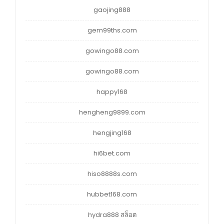
gaojing888
gem99ths.com
gowingo88.com
gowingo88.com
happy168
hengheng9899.com
hengjing168
hi6bet.com
hiso8888s.com
hubbet168.com
hydra888 สล็อต