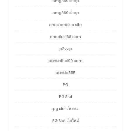
omg369.shop
omg369.shop
onesiamclub.site
onoplus168.com
p2vvip
pananthai99.com
panda555
PG
PG Slot
pg slot เว็บตรง
PG Slot เว็บใหม่