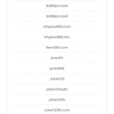
ib888pro.bet
ib888pro.bet
infyplus888.com
infyplus888.info
item388.com
jinda55
jinda888
Joker123
joker123auto
joker123th
Joker123th.com