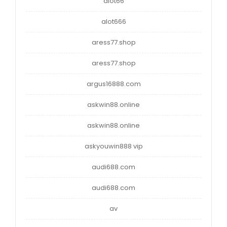
alot66
alot666
aress77.shop
aress77.shop
argus16888.com
askwin88.online
askwin88.online
askyouwin888 vip
audi688.com
audi688.com
av