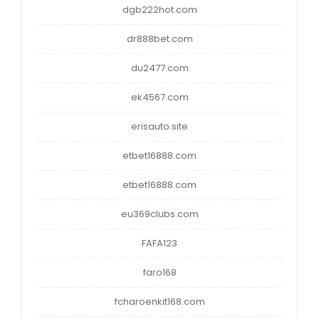
dgb222hot.com
dr888bet.com
du2477.com
ek4567.com
erisauto.site
etbet16888.com
etbet16888.com
eu369clubs.com
FAFA123
faro168
fcharoenkit168.com