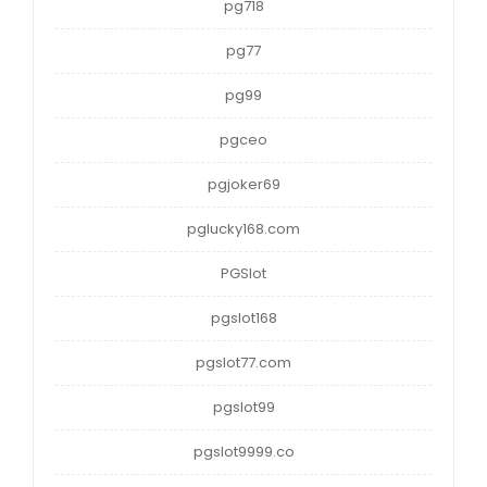
pg718
pg77
pg99
pgceo
pgjoker69
pglucky168.com
PGSlot
pgslot168
pgslot77.com
pgslot99
pgslot9999.co