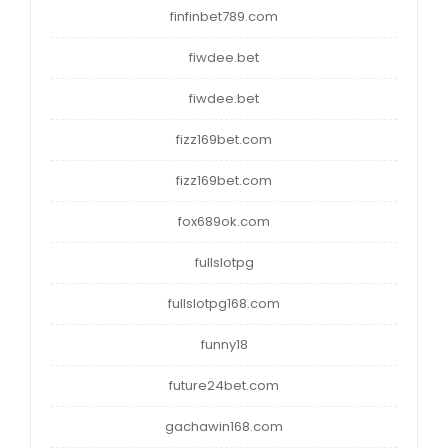
finfinbet789.com
fiwdee.bet
fiwdee.bet
fizz169bet.com
fizz169bet.com
fox689ok.com
fullslotpg
fullslotpg168.com
funny18
future24bet.com
gachawin168.com