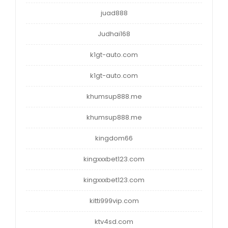
juad888
Judhai168
k1gt-auto.com
k1gt-auto.com
khumsup888.me
khumsup888.me
kingdom66
kingxxxbet123.com
kingxxxbet123.com
kitti999vip.com
ktv4sd.com