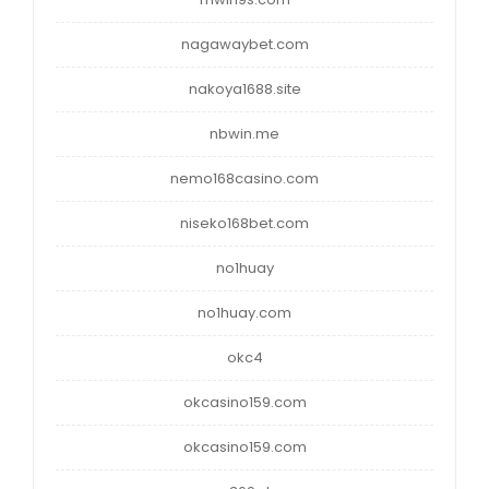
nagawaybet.com
nakoya1688.site
nbwin.me
nemo168casino.com
niseko168bet.com
no1huay
no1huay.com
okc4
okcasino159.com
okcasino159.com