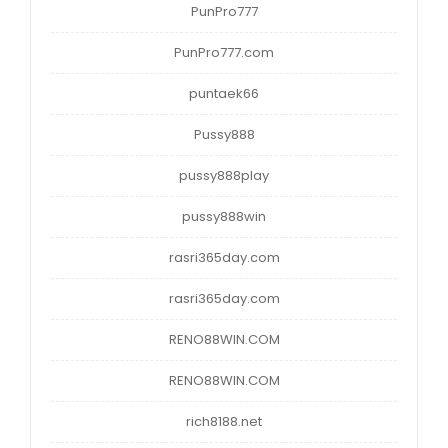
PunPro777
PunPro777.com
puntaek66
Pussy888
pussy888play
pussy888win
rasri365day.com
rasri365day.com
RENO88WIN.COM
RENO88WIN.COM
rich8188.net