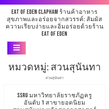
Skip
to
eat of eden clapham ร้านค้าอาหาร
content
สุขภาพและอร่อยจากสวรรค์: สัมผัส
ความเรียบง่ายและอิ่มอร่อยด้วยร้าน
Eat of Eden
Open
Button
หมวดหมู่:
สวนสุนันทา
สวนสุนันทา
Ssru มหาวิทยาลัยราชภัฏครู
อันดับ 1 สาขายอดนิยม