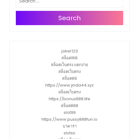
Search
joker123
สล็อต168
สล็อตเว็บตรง แตกง่าย
สล็อตเว็บตรง
สล็อต66
https://www.jinda44.xyz
สล็อตเว็บตรง
https://bonus888.life
สล็อต888
slot99
https://www.pussy888fun.io
บาคาร่า
slotxo