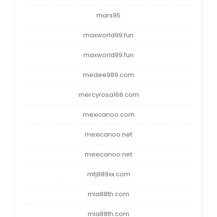
mars95
maxworld99.fun
maxworld99.fun
medee989.com
mercyrosa168.com
mexicanoo.com
mexicanoo.net
mexicanoo.net
mfj889xx.com
mia88th.com
mia88th.com