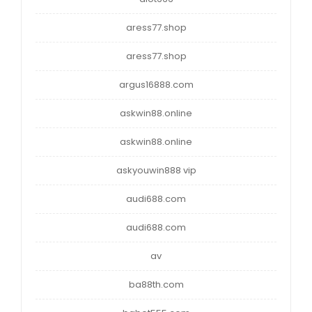
aress77.shop
aress77.shop
argus16888.com
askwin88.online
askwin88.online
askyouwin888 vip
audi688.com
audi688.com
av
ba88th.com