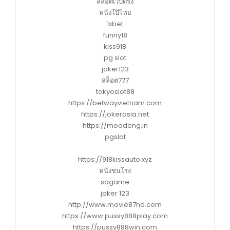
สล็อตเว็บตรง
หนังโป๊ไทย
1xbet
funny18
kiss918
pg slot
joker123
สล็อต777
tokyoslot88
https://betwayvietnam.com
https://jokerasia.net
https://moodeng.in
pgslot
https://918kissauto.xyz
หนังชนโรง
sagame
joker 123
http://www.movie87hd.com
https://www.pussy888play.com
https://pussy888win.com