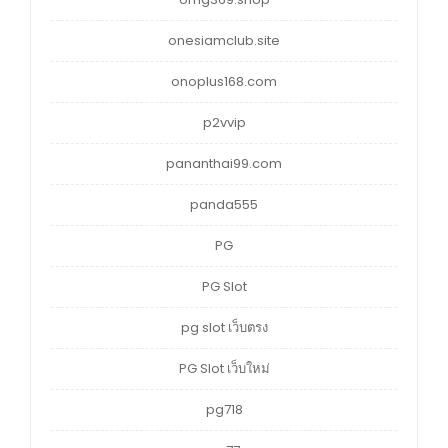
onesiamclub.site
onoplus168.com
p2vvip
pananthai99.com
panda555
PG
PG Slot
pg slot เว็บตรง
PG Slot เว็บใหม่
pg718