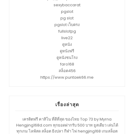
sexybaccarat
pgslot
pg slot
pgslot เว็บตรง
fullslotpg
live22
ดูหนัง
ดูหนังฟรี
ดูหนังชนโรง
faro168
สล็อต456
https://www.puntaek66.me
เรื่องล่าสุด
เครดิตฟรี คาสิโน ที่ดีที่สุด ของไทย Top 73 by Myrna
Hengjing168d.com ทุกยอดฝากรับ 500 บาท ยูสเดียว เล่นได้
ทุกเกม ไลฟ์สด สล็อต ยิงปลา กีฬา ไพ่ hengjing168 เกมสล็อต