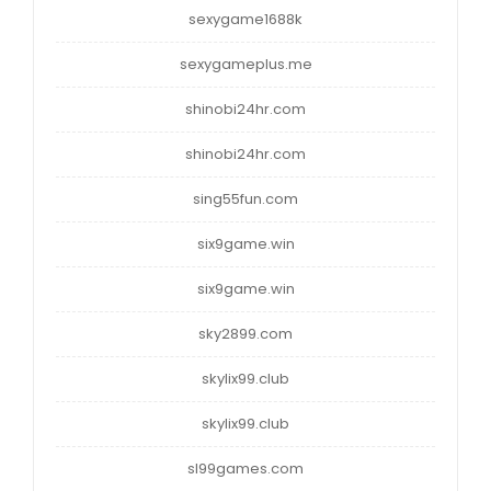
sexygame1688k
sexygameplus.me
shinobi24hr.com
shinobi24hr.com
sing55fun.com
six9game.win
six9game.win
sky2899.com
skylix99.club
skylix99.club
sl99games.com