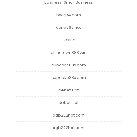
Business, Small Business
bwvip4.com
carlo999.net
Casino
chinatown888.win
cupcake88x.com
cupcake88x.com
debet slot
debet slot
dgb222hot.com
dgb222hot.com