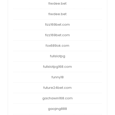
fiwdee.bet
fiwdee.bet
fizz169bet.com
fizz169bet.com
fox689ok.com
fullslotpg
fullslotpg168.com
funny18
future24bet.com
gachawin168.com
gaojing888