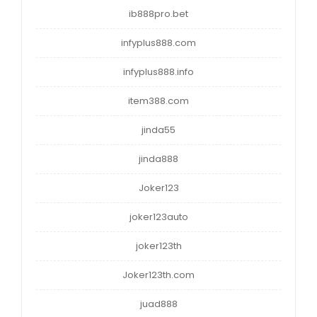
ib888pro.bet
infyplus888.com
infyplus888.info
item388.com
jinda55
jinda888
Joker123
joker123auto
joker123th
Joker123th.com
juad888