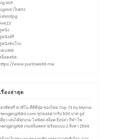
pg slot
pgslot เว็บตรง
fullslotpg
live22
ดูหนัง
ดูหนังฟรี
ดูหนังชนโรง
faro168
สล็อต456
https://www.puntaek66.me
เรื่องล่าสุด
เครดิตฟรี คาสิโน ที่ดีที่สุด ของไทย Top 73 by Myrna
Hengjing168d.com ทุกยอดฝากรับ 500 บาท ยูส
เดียว เล่นได้ทุกเกม ไลฟ์สด สล็อต ยิงปลา กีฬา ไพ่
hengjing168 เกมสล็อตหลายร้อยแบบ 2 สิงหา 2569
สล็อตเว็บตรง เกมสดภาพชัด บรรยากาศพรีเมียม ฝาก