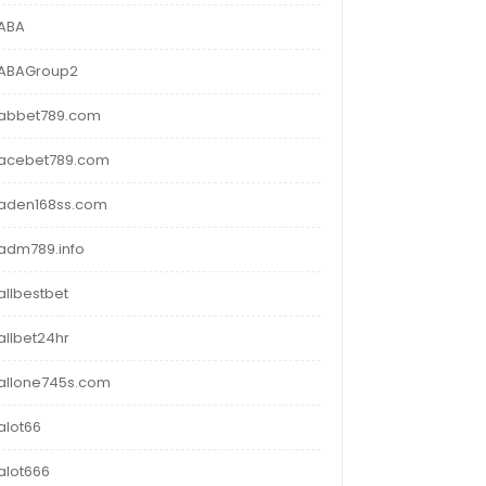
ABA
ABAGroup2
abbet789.com
acebet789.com
aden168ss.com
adm789.info
allbestbet
allbet24hr
allone745s.com
alot66
alot666