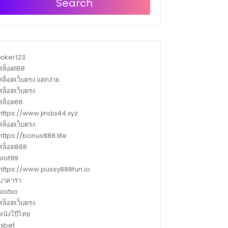
Search
joker123
สล็อต168
สล็อตเว็บตรง แตกง่าย
สล็อตเว็บตรง
สล็อต66
https://www.jinda44.xyz
สล็อตเว็บตรง
https://bonus888.life
สล็อต888
slot99
https://www.pussy888fun.io
บาคาร่า
slotxo
สล็อตเว็บตรง
หนังโป๊ไทย
1xbet