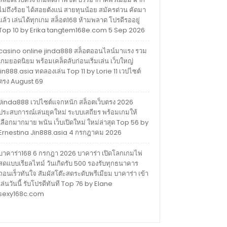
ไม่ถึงร้อย ได้สอยตังแน่ สายทุนน้อย สมัครด่วน คัดมา
แล้ว เล่นได้ทุกเกม สล็อต168 ห้ามพลาด โปรดีรออยู่
Top 10 by Erika tangtem168e.com 5 Sep 2026
casino online jinda888 สล็อตออนไลน์มาแรง รวม
เกมยอดนิยม พร้อมเคล็ดลับก่อนเริ่มเล่น เว็บใหญ่
jin888.asia ทดลองเล่น Top 11 by Lorie 11 เวปไซต์
ตรง August 69
Jinda888 เวปไซต์แจกหนัก สล็อตเว็บตรง 2026
ประสบการณ์เล่นยุคใหม่ ระบบเสถียร พร้อมเกมให้
เลือกมากมาย พนัน เว็บเปิดใหม่ ใหม่ล่าสุด Top 56 by
Ernestina Jin888.asia 4 กรกฎาคม 2026
บาคาร่า168 6 กรกฎา 2026 บาคาร่า เปิดโลกเกมไพ่
สดแบบเรียลไทม์ วันเกิดรับ 500 รองรับทุกธนาคาร
ถอนเร็วทันใจ สัมผัสโต๊ะสดระดับพรีเมียม บาคาร่า เข้า
เล่นวันนี้ รับโปรดีทันที Top 76 by Elane
sexy168c.com