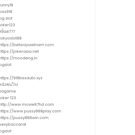
funny18
kiss918
pg slot
joker123
สล็อต777
tokyoslot88
https://betwayvietnam.com
https://jokerasia.net
https://moodeng.in
pgslot
https://918kissauto.xyz
หนังชนโรง
sagame
joker 123
http://www.movie87hd.com
https://www.pussy888play.com
https://pussy888win.com
sexybaccarat
pgslot