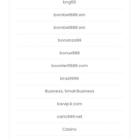
bng55
bombet888.win
bombet888.win
bonanza99
bonus888
boonlert1688.com
brazil999
Business, Small Business
bwvip4.com
carlo999.net
Casino