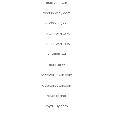
pussy888win
rasri365day.com
rasri365day.com
RENO88WIN.COM
RENO88WIN.COM
rich8188.net
rockstar66
rockstar66win.com
rockstar66win.com
royal online
royal99y.com