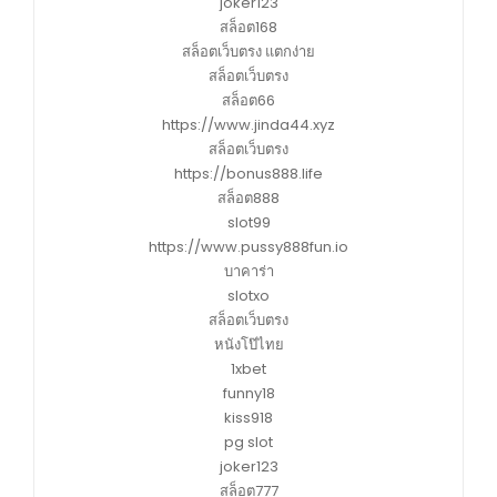
joker123
สล็อต168
สล็อตเว็บตรง แตกง่าย
สล็อตเว็บตรง
สล็อต66
https://www.jinda44.xyz
สล็อตเว็บตรง
https://bonus888.life
สล็อต888
slot99
https://www.pussy888fun.io
บาคาร่า
slotxo
สล็อตเว็บตรง
หนังโป๊ไทย
1xbet
funny18
kiss918
pg slot
joker123
สล็อต777