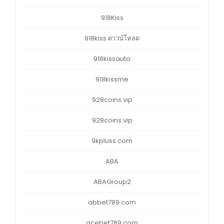
918Kiss
918kiss ดาวน์โหลด
918kissauto
918kissme
928coins.vip
928coins.vip
9kpluss.com
ABA
ABAGroup2
abbet789.com
acebet789.com