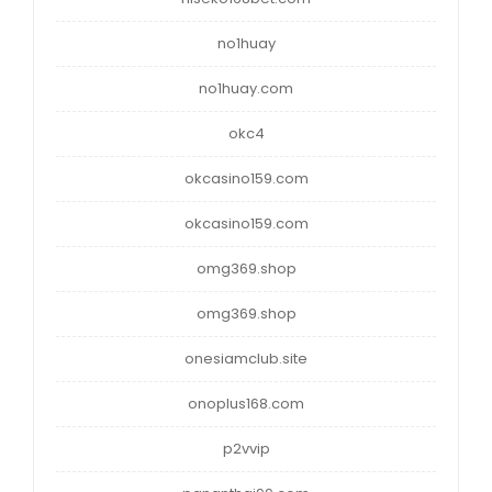
no1huay
no1huay.com
okc4
okcasino159.com
okcasino159.com
omg369.shop
omg369.shop
onesiamclub.site
onoplus168.com
p2vvip