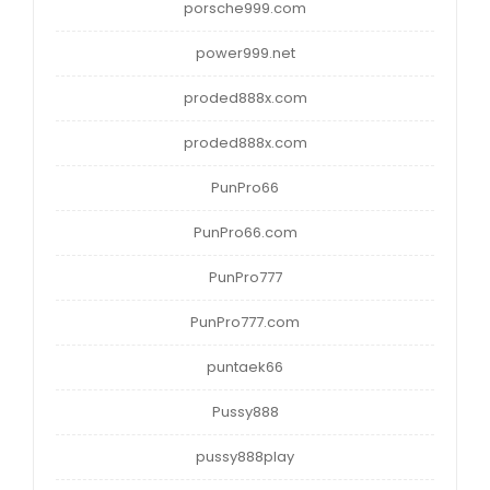
porsche999.com
power999.net
proded888x.com
proded888x.com
PunPro66
PunPro66.com
PunPro777
PunPro777.com
puntaek66
Pussy888
pussy888play