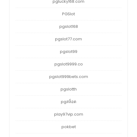
pglucky168.com
PGSlot
pgslot168
pgslot77.com
pgslot99
pgslot9999.co
pgslot999bets.com
pgslotth
pgสล็อต
play97vip.com
pokbet