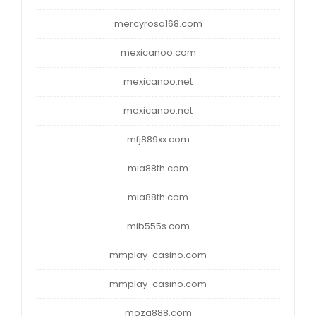
mercyrosa168.com
mexicanoo.com
mexicanoo.net
mexicanoo.net
mfj889xx.com
mia88th.com
mia88th.com
mib555s.com
mmplay-casino.com
mmplay-casino.com
moza888.com