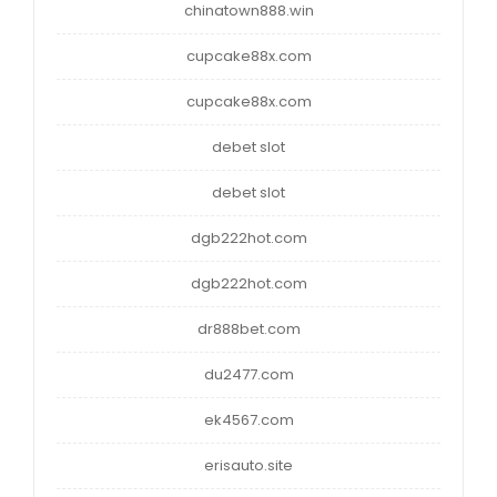
chinatown888.win
cupcake88x.com
cupcake88x.com
debet slot
debet slot
dgb222hot.com
dgb222hot.com
dr888bet.com
du2477.com
ek4567.com
erisauto.site