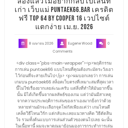
ลองแล้วไม่อยากกลับไปเล่นที่
เก่า เว็บแม่ puntaek66.bar เครดิต
ฟรี Top 64 by Cooper 16 เวปไซต์
แตกง่าย เม.ย. 2026
8 เมษายน 2026
Eugene Wood
0
Comments
<div class="pbs-main-wrapper"><p>พฤติกรรม
การเล่น puntaek66 แบบไหนที่คุณต้องระมัดระวังเอา
ไว้ก่อนที่จะสายเกินไป</p> <p>ผมบอกเลยว่า การเล่น
เกมบน puntaek66 สล็อตเว็บตรงที่เหมาะสมที่สุดเวลา
นี้ไม่ใช่เรื่องยากเลยล่ะนะครับ แต่สิ่งที่ทำให้มันยากขึ้น
นั้น มิได้เกิดขึ้นจากผลลัพธ์ของเกม แต่ว่ามันมีสาเหตุ
จากความประพฤติการเล่นของเราเองมากยิ่งกว่าด้วย
หลายท่านมักจะเลือกจุดโฟกัสเพียงแค่ว่า เกมไหนดี
เคล็ดวิธีไหนเวิร์ก แต่กลับละเลยแนวทางคิด วิธีตัดสิน
ใจ รวมทั้งต้นแบบการเล่นส่วนตัวของตนไปเลย ฉะนั้น
ในเนื้อหานี้ ผมจะพาคุณมาย้อนมองการกระทำการเล่น