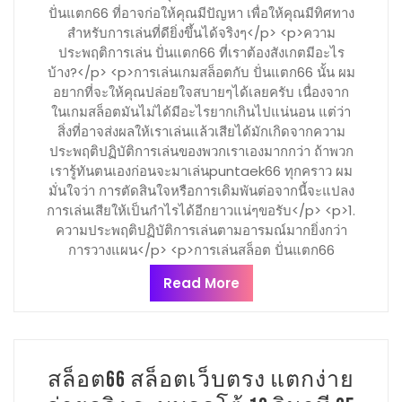
ปั่นแตก66 ที่อาจก่อให้คุณมีปัญหา เพื่อให้คุณมีทิศทาง
สำหรับการเล่นที่ดียิ่งขึ้นได้จริงๆ</p> <p>ความ
ประพฤติการเล่น ปั่นแตก66 ที่เราต้องสังเกตมีอะไร
บ้าง?</p> <p>การเล่นเกมสล็อตกับ ปั่นแตก66 นั้น ผม
อยากที่จะให้คุณปล่อยใจสบายๆได้เลยครับ เนื่องจาก
ในเกมสล็อตมันไม่ได้มีอะไรยากเกินไปแน่นอน แต่ว่า
สิ่งที่อาจส่งผลให้เราเล่นแล้วเสียได้มักเกิดจากความ
ประพฤติปฏิบัติการเล่นของพวกเราเองมากกว่า ถ้าพวก
เรารู้ทันตนเองก่อนจะมาเล่นpuntaek66 ทุกคราว ผม
มั่นใจว่า การตัดสินใจหรือการเดิมพันต่อจากนี้จะแปลง
การเล่นเสียให้เป็นกำไรได้อีกยาวแน่ๆขอรับ</p> <p>1.
ความประพฤติปฏิบัติการเล่นตามอารมณ์มากยิ่งกว่า
การวางแผน</p> <p>การเล่นสล็อต ปั่นแตก66
Read More
สล็อต66 สล็อตเว็บตรง แตกง่าย