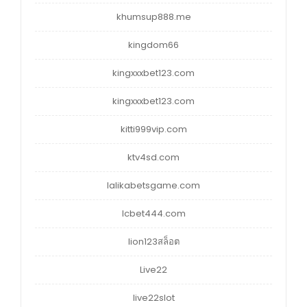
khumsup888.me
kingdom66
kingxxxbet123.com
kingxxxbet123.com
kitti999vip.com
ktv4sd.com
lalikabetsgame.com
lcbet444.com
lion123สล็อต
Live22
live22slot