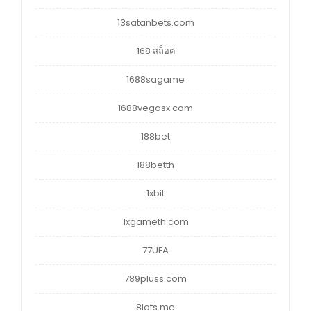
13satanbets.com
168 สล็อต
1688sagame
1688vegasx.com
188bet
188betth
1xbit
1xgameth.com
77UFA
789pluss.com
8lots.me