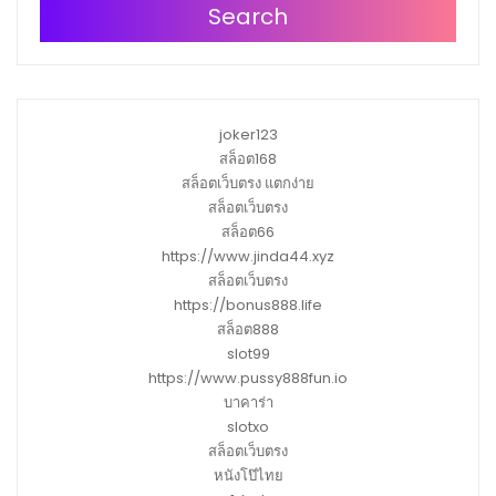
Search
joker123
สล็อต168
สล็อตเว็บตรง แตกง่าย
สล็อตเว็บตรง
สล็อต66
https://www.jinda44.xyz
สล็อตเว็บตรง
https://bonus888.life
สล็อต888
slot99
https://www.pussy888fun.io
บาคาร่า
slotxo
สล็อตเว็บตรง
หนังโป๊ไทย