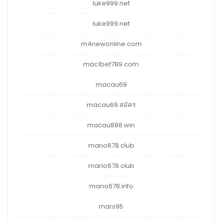
luke999.net
luke999.net
m4newonline.com
mac1bet789.com
macau69
macau69 สมัคร
macau888.win
mario678.club
mario678.club
mario678.info
mars95