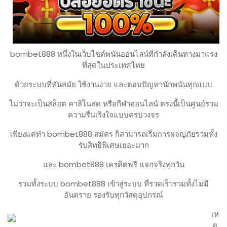
bombet888 หนึ่งในเว็บไซต์พนันออนไลน์ที่กำลังเดินทางมาแรง
ที่สุดในประเทศไทย
ด้วยระบบที่ทันสมัย ใช้งานง่าย และตอบปัญหานักพนันทุกแบบ
ไม่ว่าจะเป็นสล็อต คาสิโนสด หรือกีฬาออนไลน์ ตรงนี้เป็นศูนย์รวม
ความรื่นเริงใจแบบครบวงจร
เพียงแค่ทำ bombet888 สมัคร ก็สามารถเริ่มการผจญภัยรวมทั้ง
รับสิทธิพิเศษเยอะมาก
และ bombet888 เครดิตฟรี แจกจริงทุกวัน
รวมทั้งระบบ bombet888 เข้าสู่ระบบ ที่รวดเร็วรวมทั้งไม่มี
อันตราย รองรับทุกวัสดุอุปกรณ์
เห
ตุ