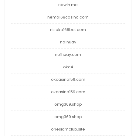
nbwin.me
nemo168casino.com
niseko168bet.com
no1huay
no1huay.com
okc4
okcasino159.com
okcasino159.com
omg369.shop
omg369.shop
onesiamclub.site