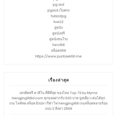
pg slot
pgslot เว็บตรง
fullslotpg
live22
ดูหนัง
ดูหนังฟรี
ดูหนังชนโรง
faro168
สล็อต456
https://www.puntaek66.me
เรื่องล่าสุด
เครดิตฟรี คาสิโน ที่ดีที่สุด ของไทย Top 73 by Myrna
Hengjing168d.com ทุกยอดฝากรับ 500 บาท ยูสเดียว เล่นได้ทุก
เกม ไลฟ์สด สล็อต ยิงปลา กีฬา ไพ่ hengjing168 เกมสล็อตหลายร้อย
แบบ 2 สิงหา 2569