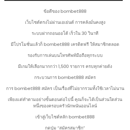
ข้อดีของ bombet888
เว็บไซต์ตรงไม่ผ่านเอเย่นต์ การคลังมั่นคงสูง
ระบบฝากถอนออโต้ เร็วใน 30 วินาที
มีโปรโมชั่นแล้วก็ bombet888 เครดิตฟรี ให้สมาชิกตลอด
รองรับการเล่นบนโทรศัพท์มือถือทุกระบบ
มีเกมให้เลือกมากกว่า 1,500 รายการ ครบทุกค่ายดัง
กระบวนการ bombet888 สมัคร
การ bombet888 สมัคร เป็นเรื่องที่ไม่ยากรวมทั้งใช้เวลาไม่นาน
เพียงแต่ทำตามอย่างขั้นตอนต่อไปนี้ คุณก็จะได้เป็นส่วนใดส่วน
หนึ่งของครอบครัวนักพนันออนไลน์
เข้าสู่เว็บไซต์หลัก bombet888
กดปุ่ม “สมัครสมาชิก”