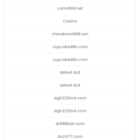
carlo999.net
Casino
chinatown888.win
cupcake88x.com
cupcake88x.com
debet slot
debet slot
dgb222hot.com
dgb222hot.com
dr888bet.com
du2477.com