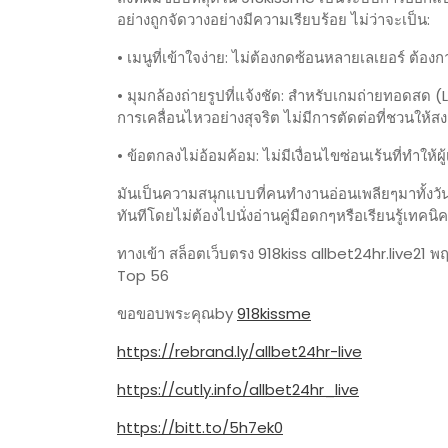
อย่างถูกจัดวางอย่างมีความเรียบร้อย ไม่ว่าจะเป็น:
• เมนูที่เข้าใจง่าย: ไม่ต้องกดซ้อนหลายเลเยอร์ ต้อง
• มุมกล้องถ่ายรูปที่แจ้งชัด: สำหรับเกมถ่ายทอดสด 
การเคลื่อนไหวอย่างสุจริต ไม่มีการตัดต่อที่ชวนให้สง
• ข้อตกลงไม่อ้อมค้อม: ไม่มีเงื่อนไขซ่อนเร้นที่ทำให้ผ
มันเป็นความสนุกแบบที่คนทำงานอ่อนเพลียๆมาทั้งวั
ทันทีโดยไม่ต้องไปนั่งอ่านคู่มือดกๆหรือเรียนรู้เทคนิ
ทางเข้า สล็อตเว็บตรง 918kiss allbet24hr.live21 พ
Top 56
ขอขอบพระคุณby
918kissme
https://rebrand.ly/allbet24hr-live
https://cutly.info/allbet24hr_live
https://bitt.to/5h7ek0