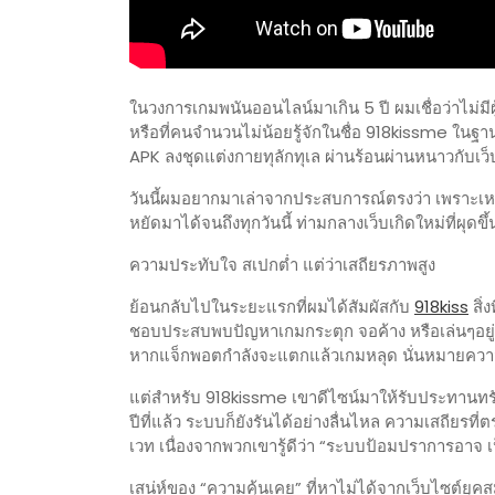
ในวงการเกมพนันออนไลน์มาเกิน 5 ปี ผมเชื่อว่าไม่
หรือที่คนจำนวนไม่น้อยรู้จักในชื่อ 918kissme ในฐานะผ
APK ลงชุดแต่งกายทุลักทุเล ผ่านร้อนผ่านหนาวกับเ
วันนี้ผมอยากมาเล่าจากประสบการณ์ตรงว่า เพราะเห
หยัดมาได้จนถึงทุกวันนี้ ท่ามกลางเว็บเกิดใหม่ที่ผุดข
ความประทับใจ สเปกต่ำ แต่ว่าเสถียรภาพสูง
ย้อนกลับไปในระยะแรกที่ผมได้สัมผัสกับ
918kiss
สิ่
ชอบประสบพบปัญหาเกมกระตุก จอค้าง หรือเล่นๆอยู่
หากแจ็กพอตกำลังจะแตกแล้วเกมหลุด นั่นหมายความ
แต่สำหรับ 918kissme เขาดีไซน์มาให้รับประทานทรัพ
ปีที่แล้ว ระบบก็ยังรันได้อย่างลื่นไหล ความเสถียรที่ตร
เวท เนื่องจากพวกเขารู้ดีว่า “ระบบป้อมปราการอ
เสน่ห์ของ “ความคุ้นเคย” ที่หาไม่ได้จากเว็บไซต์ยุคส