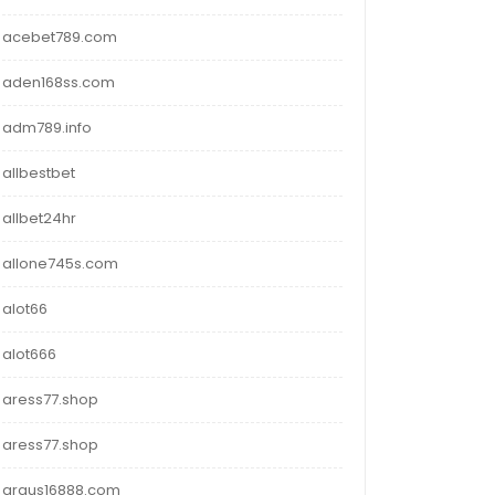
acebet789.com
aden168ss.com
adm789.info
allbestbet
allbet24hr
allone745s.com
alot66
alot666
aress77.shop
aress77.shop
argus16888.com