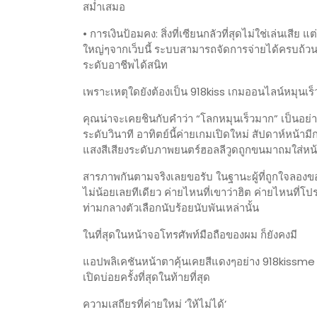
สม่ำเสมอ
• การเงินป้อมคง: สิ่งที่เซียนกลัวที่สุดไม่ใช่เล่นเส
ใหญ่ๆจากเว็บนี้ ระบบสามารถจัดการจ่ายได้ครบถ้วน ไม่
ระดับอาชีพได้สนิท
เพราะเหตุใดยังต้องเป็น 918kiss เกมออนไลน์หมุนเร
คุณน่าจะเคยชินกับคำว่า “โลกหมุนเร็วมาก” เป็นอย่
ระดับวินาที อาทิตย์นี้ค่ายเกมเปิดใหม่ สัปดาห์หน้า
แสงสีเสียงระดับภาพยนตร์ฮอลลีวูดถูกขนมาถมใส่หน้
สารภาพกันตามจริงเลยขอรับ ในฐานะผู้ที่ถูกใจลองข
ไม่น้อยเลยทีเดียว ค่ายไหนที่เขาว่าฮิต ค่ายไหนที
ท่ามกลางตัวเลือกนับร้อยนับพันเหล่านั้น
ในที่สุดในหน้าจอโทรศัพท์มือถือของผม ก็ยังคงมี
แอปพลิเคชันหน้าตาคุ้นเคยสีแดงๆอย่าง 918kissme 
เปิดบ่อยครั้งที่สุดในท้ายที่สุด
ความเสถียรที่ค่ายใหม่ ‘ให้ไม่ได้’