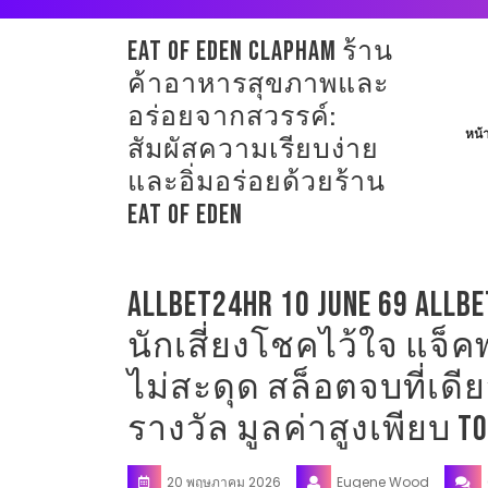
Skip
to
eat of eden clapham ร้าน
content
ค้าอาหารสุขภาพและ
อร่อยจากสวรรค์:
หน้
สัมผัสความเรียบง่าย
และอิ่มอร่อยด้วยร้าน
Eat of Eden
Allbet24hr 10 June 69 all
นักเสี่ยงโชคไว้ใจ แจ็
ไม่สะดุด สล็อตจบที่เดีย
รางวัล มูลค่าสูงเพียบ Top
20 พฤษภาคม 2026
Eugene Wood