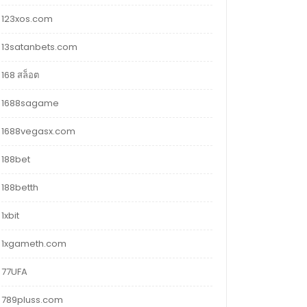
123xos.com
13satanbets.com
168 สล็อต
1688sagame
1688vegasx.com
188bet
188betth
1xbit
1xgameth.com
77UFA
789pluss.com