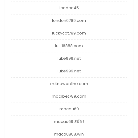
london45
london6789.com
luckycat789.com
luis16888.com
luke999.net
luke999.net
m4newonline.com
mac1bet789.com
macau69
macau69 สมัคร
macau888.win