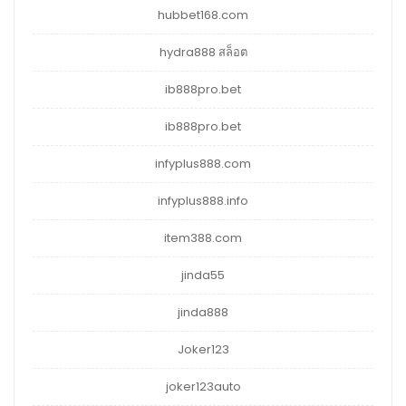
hubbet168.com
hydra888 สล็อต
ib888pro.bet
ib888pro.bet
infyplus888.com
infyplus888.info
item388.com
jinda55
jinda888
Joker123
joker123auto