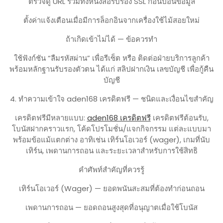
ตรวจดู URL รวมทั้งหนังสือรับรอง SSL ก่อนป้อนข้อมูล
ตั้งค่าแจ้งเตือนเมื่อมีการล็อกอินจากเครื่องใช้ไม้สอยใหม่
ถ้าเกิดเข้าไม่ได้ — ข้อควรทำ
ใช้ฟังก์ชัน “ลืมรหัสผ่าน” เพื่อรีเซ็ต หรือ ติดต่อฝ่ายบริการลูกค้า
พร้อมหลักฐานรับรองตัวตน ได้แก่ สลิปฝากเงิน เลขบัญชี เพื่อกู้คืน
บัญชี
4. ทำความเข้าใจ aden168 เครดิตฟรี — ชนิดและเงื่อนไขสำคัญ
เครดิตฟรีมีหลายแบบ:
aden168 เครดิตฟรี
เครดิตฟรีต้อนรับ,
โบนัสฝากคราวแรก, โค้ดโปรโมชั่น/แจกกิจกรรม แต่ละแบบมา
พร้อมข้อแม้แตกต่าง อาทิเช่น เทิร์นโอเวอร์ (wager), เกมที่นับ
เทิร์น, เพดานการถอน และระยะเวลาสำหรับการใช้สิทธิ
คำศัพท์สำคัญที่ควรรู้
เทิร์นโอเวอร์ (Wager) — ยอดพนันสะสมที่ต้องทำก่อนถอน
เพดานการถอน — ยอดถอนสูงสุดที่อนุญาตเมื่อใช้โบนัส