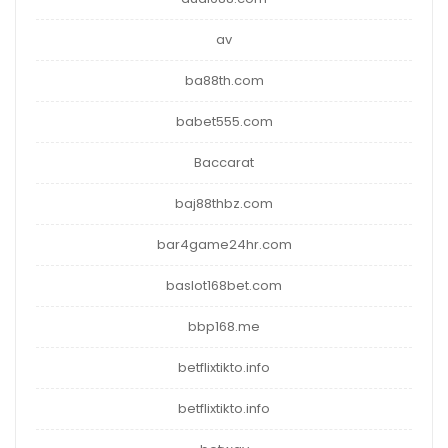
av
ba88th.com
babet555.com
Baccarat
baj88thbz.com
bar4game24hr.com
baslot168bet.com
bbp168.me
betflixtikto.info
betflixtikto.info