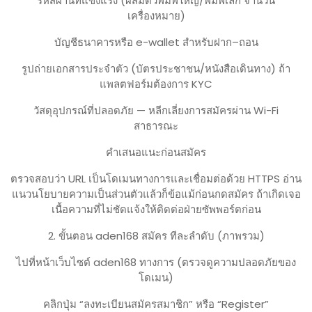
รหัสผ่านที่แข็งแรง (ผสมตัวพิมพ์ใหญ่/พิมพ์เล็ก จำนวน
เครื่องหมาย)
บัญชีธนาคารหรือ e-wallet สำหรับฝาก–ถอน
รูปถ่ายเอกสารประจำตัว (บัตรประชาชน/หนังสือเดินทาง) ถ้า
แพลตฟอร์มต้องการ KYC
วัสดุอุปกรณ์ที่ปลอดภัย — หลีกเลี่ยงการสมัครผ่าน Wi-Fi
สาธารณะ
คำเสนอแนะก่อนสมัคร
ตรวจสอบว่า URL เป็นโดเมนทางการและเชื่อมต่อด้วย HTTPS อ่าน
แนวนโยบายความเป็นส่วนตัวแล้วก็ข้อแม้ก่อนกดสมัคร ถ้าเกิดเจอ
เนื้อความที่ไม่ชัดแจ้งให้ติดต่อฝ่ายซัพพอร์ตก่อน
2. ขั้นตอน aden168 สมัคร ทีละลำดับ (ภาพรวม)
ไปที่หน้าเว็บไซต์ aden168 ทางการ (ตรวจดูความปลอดภัยของ
โดเมน)
คลิกปุ่ม “ลงทะเบียนสมัครสมาชิก” หรือ “Register”