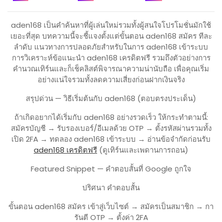
aden168 เป็นคำค้นหาที่ผู้เล่นใหม่รวมทั้งผู้สนใจโปรโมชั่นมักใช้
เยอะที่สุด บทความนี้จะชี้แจงตั้งแต่ขั้นตอน aden168 สมัคร ทีละ
ลำดับ แนวทางการปลอดภัยสำหรับในการ aden168 เข้าระบบ
การวิเคราะห์ข้อแนะนำ aden168 เครดิตฟรี รวมถึงตัวอย่างการ
คำนวณเทิร์นและก็เช็คลิสต์พิจารณาความน่านับถือ เพื่อคุณเริ่ม
อย่างแน่ใจรวมทั้งลดความเสี่ยงก่อนฝากเงินจริง
สรุปด่วน — วิธีเริ่มต้นกับ aden168 (ตอบตรงประเด็น)
ถ้าเกิดอยากได้เริ่มกับ aden168 อย่างรวดเร็ว ให้กระทำตามนี้:
สมัครบัญชี → รับรองเบอร์/อีเมลด้วย OTP → ตั้งรหัสผ่านรวมทั้ง
เปิด 2FA → ทดลอง aden168 เข้าระบบ → อ่านข้อจำกัดก่อนรับ
aden168 เครดิตฟรี
(ดูเทิร์นและเพดานการถอน)
Featured Snippet — คำตอบสั้นที่ Google ถูกใจ
ปริศนา คำตอบสั้น
ขั้นตอน aden168 สมัคร เข้าสู่เว็บไซต์ → สมัครเป็นสมาชิก → กา
รันตี OTP → ตั้งค่า 2FA