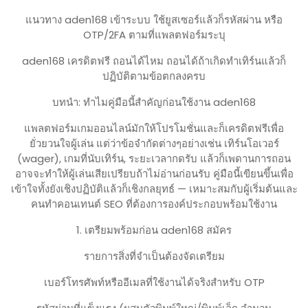
แนวทาง aden168 เข้าระบบ ใช้ยูสเซอร์แล้วก็รหัสผ่าน หรือ
OTP/2FA ตามที่แพลตฟอร์มระบุ
aden168 เครดิตฟรี ถอนได้ไหม ถอนได้ถ้าเกิดทำเทิร์นแล้วก็
ปฏิบัติตามข้อตกลงครบ
บทนำ: ทำไมคู่มือนี้สำคัญก่อนใช้งาน aden168
แพลตฟอร์มเกมออนไลน์มักให้โปรโมชั่นและก็เครดิตฟรีเพื่อ
ยั่วยวนใจผู้เล่น แต่ว่าข้อจำกัดต่างๆอย่างเช่น เทิร์นโอเวอร์
(wager), เกมที่นับเทิร์น, ระยะเวลากดรับ แล้วก็เพดานการถอน
อาจจะทำให้ผู้เล่นเสียเปรียบถ้าไม่อ่านก่อนรับ คู่มือนี้เขียนขึ้นเพื่อ
เข้าใจทั้งยังเชิงปฏิบัติแล้วก็เชิงกลยุทธ์ — เหมาะสมกับผู้เริ่มต้นและ
คนทำคอนเทนต์ SEO ที่ต้องการองค์ประกอบพร้อมใช้งาน
1. เตรียมพร้อมก่อน aden168 สมัคร
รายการสิ่งที่จำเป็นต้องจัดเตรียม
เบอร์โทรศัพท์หรืออีเมลที่ใช้งานได้จริงสำหรับ OTP