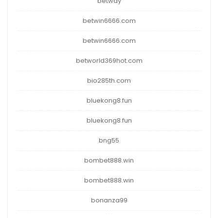
betway
betwin6666.com
betwin6666.com
betworld369hot.com
bio285th.com
bluekong8.fun
bluekong8.fun
bng55
bombet888.win
bombet888.win
bonanza99