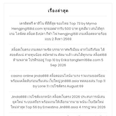
เรื่องล่าสุด
เครดิตฟรี คาสิโน ที่ดีที่สุด ของไทย Top 73 by Myrna
Hengjing168d.com ทุกยอดฝากรับ 500 บาท ยูสเดียว เล่นได้ทุก
เกม ไลฟ์สด สล็อต ยิงปลา กีฬา ไพ่ hengjing168 เกมสล็อตหลายร้อย
แบบ 2 สิงหา 2569
สล็อตเว็บตรง เกมสดภาพชัด บรรยากาศพรีเมียม ฝากไม่ถึงร้อย ได้
สอยตังแน่ สายทุนน้อย สมัครด่วน คัดมาแล้ว เล่นได้ทุกเกม สล็อต168
ห้ามพลาด โปรดีรออยู่ Top 10 by Erika tangtem168e.com 5
Sep 2026
casino online jinda888 สล็อตออนไลน์มาแรง รวมเกมยอดนิยม
พร้อมเคล็ดลับก่อนเริ่มเล่น เว็บใหญ่ jin888.asia ทดลองเล่น Top 11
by Lorie 11 เวปไซต์ตรง August 69
Jinda888 เวปไซต์แจกหนัก สล็อตเว็บตรง 2026 ประสบการณ์เล่น
ยุคใหม่ ระบบเสถียร พร้อมเกมให้เลือกมากมาย พนัน เว็บเปิดใหม่
ใหม่ล่าสุด Top 56 by Ernestina Jin888.asia 4 กรกฎาคม 2026