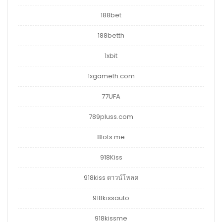
188bet
188betth
1xbit
1xgameth.com
77UFA
789pluss.com
8lots.me
918Kiss
918kiss ดาวน์โหลด
918kissauto
918kissme