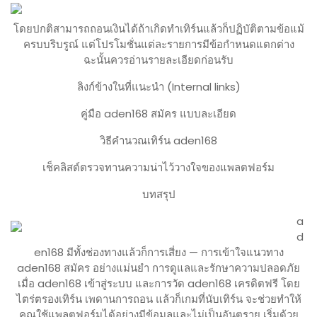
โดยปกติสามารถถอนเงินได้ถ้าเกิดทำเทิร์นแล้วก็ปฏิบัติตามข้อแม้
ครบบริบรูณ์ แต่โปรโมชั่นแต่ละรายการมีข้อกำหนดแตกต่าง
ฉะนั้นควรอ่านรายละเอียดก่อนรับ
ลิงก์ข้างในที่แนะนำ (Internal links)
คู่มือ aden168 สมัคร แบบละเอียด
วิธีคำนวณเทิร์น aden168
เช็คลิสต์ตรวจทานความน่าไว้วางใจของแพลตฟอร์ม
บทสรุป
a
d
en168 มีทั้งช่องทางแล้วก็การเสี่ยง — การเข้าใจแนวทาง
aden168 สมัคร อย่างแม่นยำ การดูแลและรักษาความปลอดภัย
เมื่อ aden168 เข้าสู่ระบบ และการวัด aden168 เครดิตฟรี โดย
ไตร่ตรองเทิร์น เพดานการถอน แล้วก็เกมที่นับเทิร์น จะช่วยทำให้
คุณใช้แพลตฟอร์มได้อย่างมีข้อมูลและไม่เป็นอันตราย เริ่มด้วย