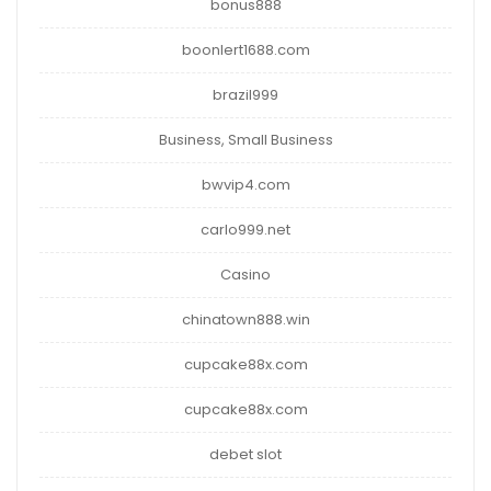
bonus888
boonlert1688.com
brazil999
Business, Small Business
bwvip4.com
carlo999.net
Casino
chinatown888.win
cupcake88x.com
cupcake88x.com
debet slot