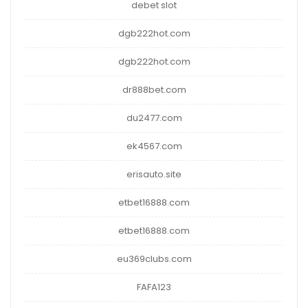
debet slot
dgb222hot.com
dgb222hot.com
dr888bet.com
du2477.com
ek4567.com
erisauto.site
etbet16888.com
etbet16888.com
eu369clubs.com
FAFA123