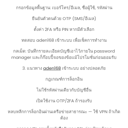
กรอกข้อมูลพื้นฐาน: เบอร์โทร/อีเมล, ชื่อผู้ใช้, รหัสผ่าน
ยืนยันตัวตนด้วย OTP (SMS/อีเมล)
ตั้งค่า 2FA หรือ PIN หากมีตัวเลือก
ทดสอบ aden168 เข้าระบบ เพื่อเช็คการทำงาน
กลเม็ด: บันทึกรายละเอียดบัญชีเอาไว้ภายใน password
manager และก็ก๊อบปี้จอของข้อแม้โปรโมชั่นก่อนยอมรับ
3. แนวทาง
aden168
เข้าระบบ อย่างปลอดภัย
กฎเกณฑ์การล็อกอิน
ไม่ใช้รหัสผ่านเดียวกับบัญชีอื่น
เปิดใช้งาน OTP/2FA ถ้ารองรับ
หลบหลีกการล็อกอินผ่านเครือข่ายสาธารณะ — ใช้ VPN ถ้าเกิด
ต้อง