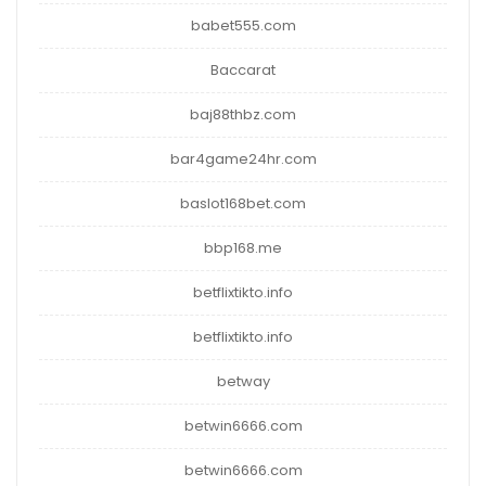
babet555.com
Baccarat
baj88thbz.com
bar4game24hr.com
baslot168bet.com
bbp168.me
betflixtikto.info
betflixtikto.info
betway
betwin6666.com
betwin6666.com