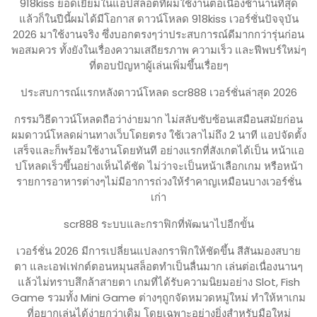
918kiss ยอดเยี่ยมในแอปสล็อตที่ผมใช้งานต่อเนื่องช้านานที่สุด
แล้วก็ในปีนี้ผมได้มีโอกาส ดาวน์โหลด 918kiss เวอร์ชั่นปัจจุบัน
2026 มาใช้งานจริง ซึ่งบอกตรงๆว่าประสบการณ์ดีมากกว่ารุ่นก่อน
พอสมควร ทั้งยังในเรื่องความเสถียรภาพ ความเร็ว และฟีพบร์ใหม่ๆ
ที่ตอบปัญหาผู้เล่นเพิ่มขึ้นเรื่อยๆ
ประสบการณ์แรกหลังดาวน์โหลด scr888 เวอร์ชั่นล่าสุด 2026
กรรมวิธีดาวน์โหลดถือว่าง่ายมาก ไม่สลับซับซ้อนเสมือนสมัยก่อน
ผมดาวน์โหลดผ่านทางเว็บโดยตรง ใช้เวลาไม่ถึง 2 นาที แอปจัดตั้ง
เสร็จและก็พร้อมใช้งานโดยทันที อย่างแรกที่สังเกตได้เป็น หน้าแอ
ปโหลดเร็วขึ้นอย่างเห็นได้ชัด ไม่ว่าจะเป็นหน้าเลือกเกม หรือหน้า
รายการอาหารต่างๆไม่มีอาการถ่วงให้รำคาญเหมือนบางเวอร์ชั่น
เก่า
scr888 ระบบและกราฟิกที่พัฒนาไปอีกขั้น
เวอร์ชั่น 2026 มีการเปลี่ยนแปลงกราฟิกให้ชัดขึ้น สีสันมองสบาย
ตา และเอฟเฟกต์ตอนหมุนสล็อตทำเป็นลื่นมาก เล่นต่อเนื่องนานๆ
แล้วไม่ทราบสึกล้าสายตา เกมที่ได้รับความนิยมอย่าง Slot, Fish
Game รวมทั้ง Mini Game ต่างๆถูกจัดหมวดหมู่ใหม่ ทำให้หาเกม
ที่อยากเล่นได้ง่ายกว่าเดิม โดยเฉพาะอย่างยิ่งสำหรับมือใหม่