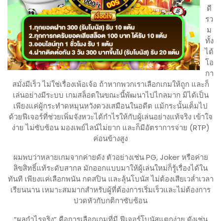
ดี
รว
ม
ทั้ง
ได้
โอ
กา
สมั่งมีเร็ว ไม่ใช่เรื่องเพ้อเจ้อ ถ้าหากพวกเราเลือกเกมให้ถูก และก็
เล่นอย่างมีระบบ เกมสล็อตในขณะนี้พัฒนาไปไกลมาก มิได้เป็น
เพียงแค่ผู้กระทำดหมุนหวังดวงเสมือนในอดีต แม้กระนั้นเต็มไป
ด้วยฟีเจอร์ที่ช่วยเพิ่มจังหวะได้กำไรให้กับผู้เล่นอย่างแท้จริง เข้าใจ
ง่าย ไม่ซับซ้อน มองเพย์ไลน์ไม่ยาก และก็มีอัตราการจ่าย (RTP)
ค่อนข้างสูง
ผมพบว่าหลายเกมจากค่ายดัง ตัวอย่างเช่น PG, Joker หรือค่าย
ลิขสิทธิ์แท้ระดับสากล มักออกแบบมาให้ผู้เล่นใหม่ก็รู้เรื่องได้ใน
ทันที เพียงแค่เลือกพนัน กดสปิน และลุ้นโบนัส ไม่ต้องเสียเวล่ำเวลา
เรียนนาน เหมาะสมมากสำหรับผู้ที่ต้องการเริ่มเร็วและไม่ต้องการ
ปวดหัวกับกติกาซับซ้อน
“ผลกำไรจริง” คือการเลือกเกมที่มี ฟีเจอร์โบนัสแตกง่าย ดังเช่น