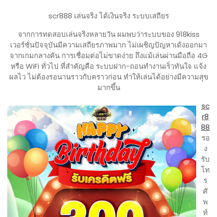
scr888 เล่นจริง ได้เงินจริง ระบบเสถียร
จากการทดสอบเล่นจริงหลายวัน ผมพบว่าระบบของ 918kiss
เวอร์ชั่นปัจจุบันมีความเสถียรภาพมาก ไม่เผชิญปัญหาเด้งออกมา
จากเกมกลางคัน การเชื่อมต่อไม่ขาดง่าย ถึงแม้เล่นผ่านมือถือ 4G
หรือ WiFi ทั่วไป ที่สำคัญคือ ระบบฝาก-ถอนทำงานเร็วทันใจ แจ้ง
ผลไว ไม่ต้องรอนานราวกับคราวก่อน ทำให้เล่นได้อย่างมีความสุข
มากขึ้น
sc
r8
88
รอ
ง
รับ
โท
ร
ศั
พ
ท์