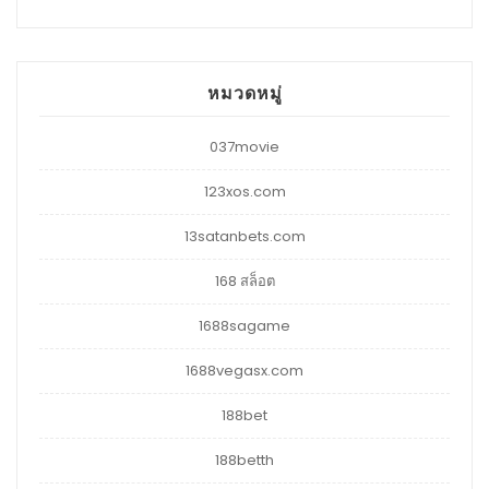
หมวดหมู่
037movie
123xos.com
13satanbets.com
168 สล็อต
1688sagame
1688vegasx.com
188bet
188betth