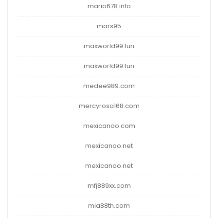
mario678.info
mars95
maxworld99.fun
maxworld99.fun
medee989.com
mercyrosa168.com
mexicanoo.com
mexicanoo.net
mexicanoo.net
mfj889xx.com
mia88th.com