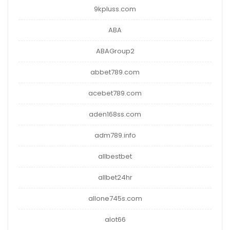
9kpluss.com
ABA
ABAGroup2
abbet789.com
acebet789.com
aden168ss.com
adm789.info
allbestbet
allbet24hr
allone745s.com
alot66