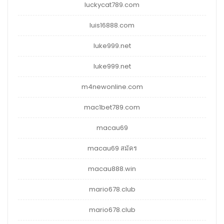
luckycat789.com
luis16888.com
luke999.net
luke999.net
m4newonline.com
mac1bet789.com
macau69
macau69 สมัคร
macau888.win
mario678.club
mario678.club