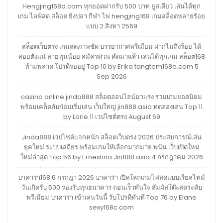
Hengjing168d.com ทุกยอดฝากรับ 500 บาท ยูสเดียว เล่นได้ทุก
เกม ไลฟ์สด สล็อต ยิงปลา กีฬา ไพ่ hengjing168 เกมสล็อตหลายร้อย
แบบ 2 สิงหา 2569
สล็อตเว็บตรง เกมสดภาพชัด บรรยากาศพรีเมียม ฝากไม่ถึงร้อย ได้
สอยตังแน่ สายทุนน้อย สมัครด่วน คัดมาแล้ว เล่นได้ทุกเกม สล็อต168
ห้ามพลาด โปรดีรออยู่ Top 10 by Erika tangtem168e.com 5
Sep 2026
casino online jinda888 สล็อตออนไลน์มาแรง รวมเกมยอดนิยม
พร้อมเคล็ดลับก่อนเริ่มเล่น เว็บใหญ่ jin888.asia ทดลองเล่น Top 11
by Lorie 11 เวปไซต์ตรง August 69
Jinda888 เวปไซต์แจกหนัก สล็อตเว็บตรง 2026 ประสบการณ์เล่น
ยุคใหม่ ระบบเสถียร พร้อมเกมให้เลือกมากมาย พนัน เว็บเปิดใหม่
ใหม่ล่าสุด Top 56 by Ernestina Jin888.asia 4 กรกฎาคม 2026
บาคาร่า168 6 กรกฎา 2026 บาคาร่า เปิดโลกเกมไพ่สดแบบเรียลไทม์
วันเกิดรับ 500 รองรับทุกธนาคาร ถอนเร็วทันใจ สัมผัสโต๊ะสดระดับ
พรีเมียม บาคาร่า เข้าเล่นวันนี้ รับโปรดีทันที Top 76 by Elane
sexy168c.com