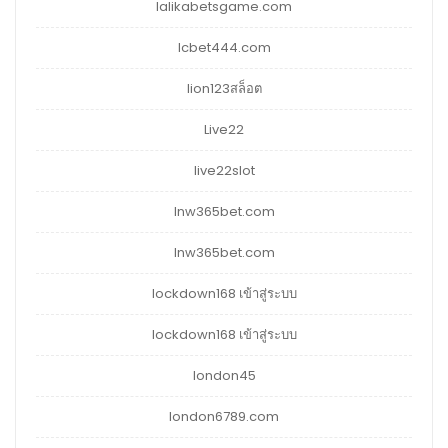
lalikabetsgame.com
lcbet444.com
lion123สล็อต
Live22
live22slot
lnw365bet.com
lnw365bet.com
lockdown168 เข้าสู่ระบบ
lockdown168 เข้าสู่ระบบ
london45
london6789.com