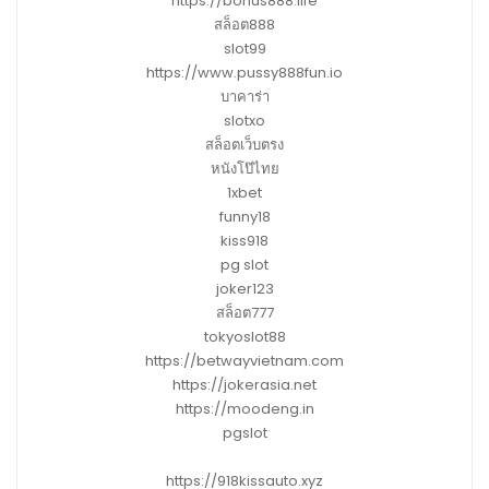
https://bonus888.life
สล็อต888
slot99
https://www.pussy888fun.io
บาคาร่า
slotxo
สล็อตเว็บตรง
หนังโป๊ไทย
1xbet
funny18
kiss918
pg slot
joker123
สล็อต777
tokyoslot88
https://betwayvietnam.com
https://jokerasia.net
https://moodeng.in
pgslot
https://918kissauto.xyz