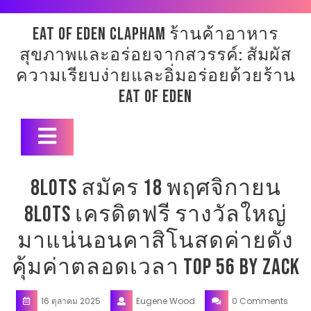
Skip
to
eat of eden clapham ร้านค้าอาหาร
content
สุขภาพและอร่อยจากสวรรค์: สัมผัส
ความเรียบง่ายและอิ่มอร่อยด้วยร้าน
Eat of Eden
Open
Button
8lots สมัคร 18 พฤศจิกายน
8lots เครดิตฟรี รางวัลใหญ่
มาแน่นอนคาสิโนสดค่ายดัง
คุ้มค่าตลอดเวลา Top 56 by Zack
16 ตุลาคม 2025
Eugene Wood
0 Comments