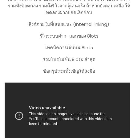
รวมทั้งข้อตกลง รวมถึงรีวิวจากผู้เล่นจริง ถ้าหากยังคลุมเคลือ ให้
ทดลองฝากยอดเล็กก่อน
ลิงก์ภายในที่เสนอแนะ (Internal linking)
รีวิวระบบฝาก–ถอนของ 8lots
เทคนิคการเล่นบน 8lots
รวมโปรโมชั่น 8lots ล่าสุด
ข้อสรุปรวมทั้งเชิญให้ลงมือ