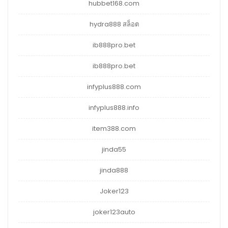
hubbet168.com
hydra888 สล็อต
ib888pro.bet
ib888pro.bet
infyplus888.com
infyplus888.info
item388.com
jinda55
jinda888
Joker123
joker123auto