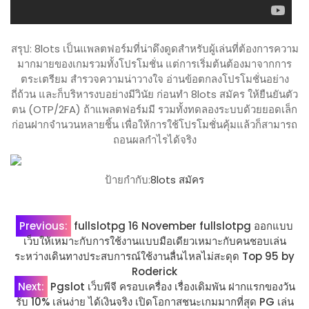
สรุป: 8lots เป็นแพลตฟอร์มที่น่าดึงดูดสำหรับผู้เล่นที่ต้องการความ
มากมายของเกมรวมทั้งโปรโมชั่น แต่การเริ่มต้นต้องมาจากการ
ตระเตรียม สำรวจความน่าวางใจ อ่านข้อตกลงโปรโมชั่นอย่าง
ถี่ถ้วน และก็บริหารงบอย่างมีวินัย ก่อนทำ 8lots สมัคร ให้ยืนยันตัว
ตน (OTP/2FA) ถ้าแพลตฟอร์มมี รวมทั้งทดลองระบบด้วยยอดเล็ก
ก่อนฝากจำนวนหลายชิ้น เพื่อให้การใช้โปรโมชั่นคุ้มแล้วก็สามารถ
ถอนผลกำไรได้จริง
ป้ายกำกับ:
8lots สมัคร
แนะแนว
Previous:
fullslotpg 16 November fullslotpg ออกแบบ
เว็บให้เหมาะกับการใช้งานแบบมือเดียวเหมาะกับคนชอบเล่น
เรื่อง
ระหว่างเดินทางประสบการณ์ใช้งานลื่นไหลไม่สะดุด Top 95 by
Roderick
Next:
Pgslot เว็บพีจี ครอบเครื่อง เรื่องเดิมพัน ฝากแรกของวัน
รับ 10% เล่นง่าย ได้เงินจริง เปิดโอกาสชนะเกมมากที่สุด PG เล่น