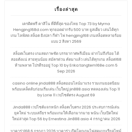
เรื่องล่าสุด
เครดิตฟรี คาสิโน ที่ดีที่สุด ของไทย Top 73 by Myrna
Hengjing168d.com ทุกยอดฝากรับ 500 บาท ยูสเดียว เล่นได้ทุก
เกม ไลฟ์สด สล็อต ยิงปลา กีฬา ไพ่ hengjing168 เกมสล็อตหลายร้อย
แบบ 2 สิงหา 2569
สล็อตเว็บตรง เกมสดภาพชัด บรรยากาศพรีเมียม ฝากไม่ถึงร้อย ได้
สอยตังแน่ สายทุนน้อย สมัครด่วน คัดมาแล้ว เล่นได้ทุกเกม สล็อต168
ห้ามพลาด โปรดีรออยู่ Top 10 by Erika tangtem168e.com 5
Sep 2026
casino online jinda888 สล็อตออนไลน์มาแรง รวมเกมยอดนิยม
พร้อมเคล็ดลับก่อนเริ่มเล่น เว็บใหญ่ jin888.asia ทดลองเล่น Top 11
by Lorie 11 เวปไซต์ตรง August 69
Jinda888 เวปไซต์แจกหนัก สล็อตเว็บตรง 2026 ประสบการณ์เล่น
ยุคใหม่ ระบบเสถียร พร้อมเกมให้เลือกมากมาย พนัน เว็บเปิดใหม่
ใหม่ล่าสุด Top 56 by Ernestina Jin888.asia 4 กรกฎาคม 2026
บาคาร่า168 6 กรกฎา 2026 บาคาร่า เปิดโลกเกมไพ่สดแบบเรียลไทม์