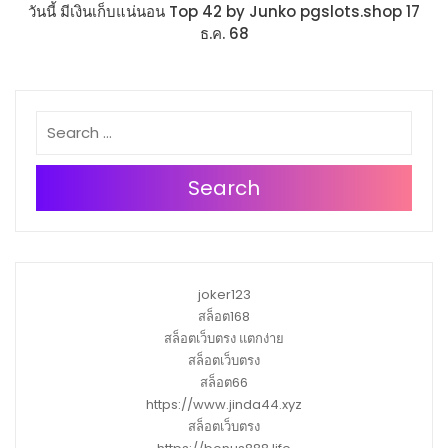
วันนี้ มีเงินเก็บแน่นอน Top 42 by Junko pgslots.shop 17
ธ.ค. 68
Search
joker123
สล็อต168
สล็อตเว็บตรง แตกง่าย
สล็อตเว็บตรง
สล็อต66
https://www.jinda44.xyz
สล็อตเว็บตรง