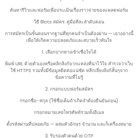
ค้นหารีวิวและฟอรัมเพื่อประเมินเรื่องราวจ่ายของแพลตฟอร์ม
วิธี 8lots สมัคร: คู่มือทีละลำดับตอน
การสมัครเป็นขั้นตอนรากฐานที่ทุกคนจำเป็นต้องผ่าน — เอาอย่างนี้
เพื่อให้เกิดความปลอดภัยและสบายเร็วทันใจ
1. เลือกปากทางเข้าเชื่อใจได้
พิมพ์ URL ด้วยตัวเองหรือคลิกลิงก์จากแหล่งที่น่าไว้ใจ สำรวจว่าเว็บ
ใช้ HTTPS รวมทั้งมีข้อมูลติดต่อแน่ชัด หลีกเลี่ยงลิงก์สั้นๆจาก
ข้อความที่ไม่รู้
2. กรอกแบบฟอร์มสมัคร
กรอกชื่อ–สกุล (ใช้ชื่อเต็มถ้าเกิดจำต้องยืนยันถอน)
กรอกหมายเลขโทรศัพท์รวมทั้งอีเมล
ตั้งรหัสผ่านที่ปลอดภัย — ผสมตัวอักษร จำนวน และก็เครื่องหมาย
3. รับรองตัวตนด้วย OTP