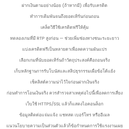
ฝากเงินตามอย่างน้อย (ถ้าหากมี) เพื่อรับเครดิต
ทำการเดิมพันจนถึงยอดเทิร์นก่อนถอน
เคล็ดวิธีใช้เครดิตฟรีให้คุ้ม
ทดลองเกมที่มี RTP สูงก่อน — ช่วยเพิ่มช่องทางชนะระยะยาว
แบ่งเครดิตฟรีเป็นหลายตาเพื่อลดความผันแปร
เลือกเกมที่นับยอดเทิร์นถ้าวัตถุประสงค์คือถอนจริง
เก็บหลักฐานการรับโบนัสและสลิปธุรกรรมเผื่อข้อโต้แย้ง
เช็คลิสต์ความน่าไว้ใจก่อนฝากเงินจริง
ก่อนทำการโอนเงินจริง ควรสำรวจสาเหตุต่อไปนี้เพื่อลดการเสี่ยง
เว็บใช้ HTTPS/SSL แล้วก็แสดงไอคอนล็อก
ข้อมูลติดต่อแจ่มแจ้ง: แชทสด เบอร์โทร หรืออีเมล
แนวนโยบายความเป็นส่วนตัวแล้วก็ข้อกำหนดการใช้แรงงานเผย