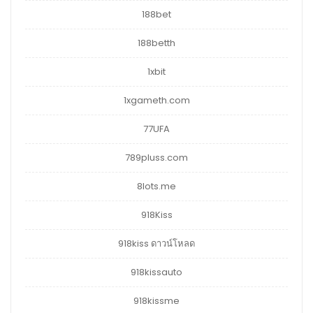
188bet
188betth
1xbit
1xgameth.com
77UFA
789pluss.com
8lots.me
918Kiss
918kiss ดาวน์โหลด
918kissauto
918kissme