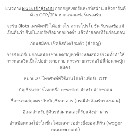
แนวทาง
8lots เข้าสู่ระบบ
กรอกยูสเซอร์และรหัสผ่าน แล้วการันตี
ด้วย OTP/2FA หากแพลตฟอร์มรองรับ
จะรับ 8lots เครดิตฟรี ได้อย่างไร ตรวจโปรโมชั่น รับรองข้อแม้
เป็นต้นว่า ยืนยันเบอร์หรือฝากอย่างต่ำ แล้วทำยอดเทิร์นก่อนถอน
ก่อนสมัคร: เช็คลิสต์เตรียมตัว (สำคัญ)
การจัดเตรียมก่อนสมัครช่วยลดปัญหาข้างหลังสมัครรวมทั้งทำให้
การถอนเงินเป็นไปอย่างง่ายดาย ตรวจรายการต่อไปนี้ก่อนกดปุ่ม
สมัคร:
หมายเลขโทรศัพท์ที่ใช้งานได้จริงเพื่อรับ OTP
บัญชีธนาคารไทยหรือ e-wallet สำหรับฝาก–ถอน
ชื่อ–นามสกุลตรงกับบัญชีธนาคาร (กรณีจำต้องรับรองถอน)
อีเมลสำหรับกู้คืนรหัสผ่านและก็รับแจ้งข่าวสาร
อ่านข้อตกลงโปรโมชั่น โดยเฉพาะอย่างยิ่งยอดเทิร์น (wager
requirement)