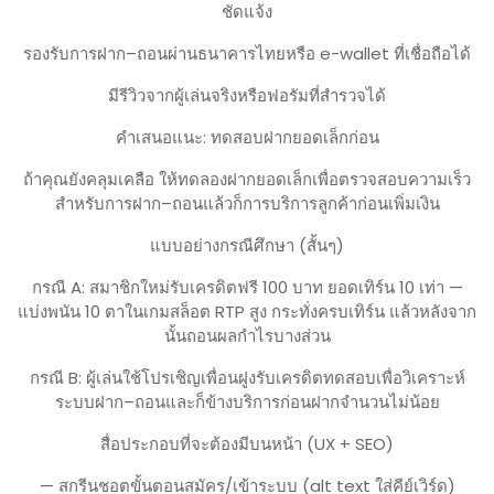
ชัดแจ้ง
รองรับการฝาก–ถอนผ่านธนาคารไทยหรือ e-wallet ที่เชื่อถือได้
มีรีวิวจากผู้เล่นจริงหรือฟอรัมที่สำรวจได้
คำเสนอแนะ: ทดสอบฝากยอดเล็กก่อน
ถ้าคุณยังคลุมเคลือ ให้ทดลองฝากยอดเล็กเพื่อตรวจสอบความเร็ว
สำหรับการฝาก–ถอนแล้วก็การบริการลูกค้าก่อนเพิ่มเงิน
แบบอย่างกรณีศึกษา (สั้นๆ)
กรณี A: สมาชิกใหม่รับเครดิตฟรี 100 บาท ยอดเทิร์น 10 เท่า —
แบ่งพนัน 10 ตาในเกมสล็อต RTP สูง กระทั่งครบเทิร์น แล้วหลังจาก
นั้นถอนผลกำไรบางส่วน
กรณี B: ผู้เล่นใช้โปรเชิญเพื่อนฝูงรับเครดิตทดสอบเพื่อวิเคราะห์
ระบบฝาก–ถอนและก็ข้างบริการก่อนฝากจำนวนไม่น้อย
สื่อประกอบที่จะต้องมีบนหน้า (UX + SEO)
— สกรีนชอตขั้นตอนสมัคร/เข้าระบบ (alt text ใส่คีย์เวิร์ด)