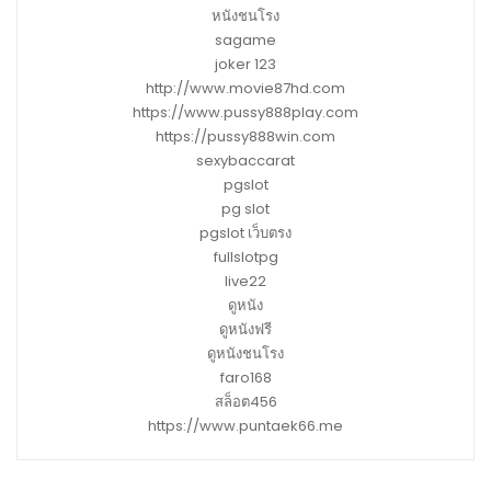
หนังชนโรง
sagame
joker 123
http://www.movie87hd.com
https://www.pussy888play.com
https://pussy888win.com
sexybaccarat
pgslot
pg slot
pgslot เว็บตรง
fullslotpg
live22
ดูหนัง
ดูหนังฟรี
ดูหนังชนโรง
faro168
สล็อต456
https://www.puntaek66.me