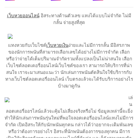
เว็บหวยออนไลน์
อิสระทางด้านตัวเลข แทงได้แบบไม่จำกัด ไม่มี
กลั้น จ่ายสูงที่สุด
แทงหวยกับเว็บไซต์
เว็บหวยเงิน
ง่ายและไม่มีการกลั้น มีอิสรภาพ
ของนักการพนันที่สามารถเลือกเลขได้อย่างไม่มีการจำกัด เลือก
หรือว่าจ่ายได้เต็มปริมาณจำกัดรวมทั้งแปลงเป็นไม่น่าสนใจ เลือก
เว็บไซต์ลอตเตอรี่ออนไลน์เว็บไซต์ของเรา สามารถให้บริการที่น่า
สนใจ เราจะมาเสนอแนะว่า นักเล่นการพนันตัดสินใจใช้บริการกับ
ทางเว็บไซต์ลอตเตอรี่ออนไลน์ เว็บตรงแล้วจะได้รับบริการอย่างไร
บ้างมาดูกัน
เล่
น
ลอตเตอรี่ออรไลน์แล้วจะคุ้มไม่เสี่ยงจริงหรือไม่ ข้อมูลเหล่านี้จะยิ่ง
ทำให้นักเล่นการพนันรุ่นใหม่ที่พอใจลอตเตอรี่ออนไลน์แทงไม่มีการ
จำกัด เปิดอิสระให้กับนักพนันทุกคน กล่าวได้ว่าอยากจะเดิมพันเลข
หรือว่าต้องการอย่างไร อิสระที่นักพนันต้องการของทุกคน มีการ