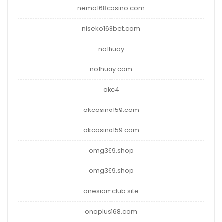
nemo168casino.com
niseko168bet.com
no1huay
no1huay.com
okc4
okcasino159.com
okcasino159.com
omg369.shop
omg369.shop
onesiamclub.site
onoplus168.com