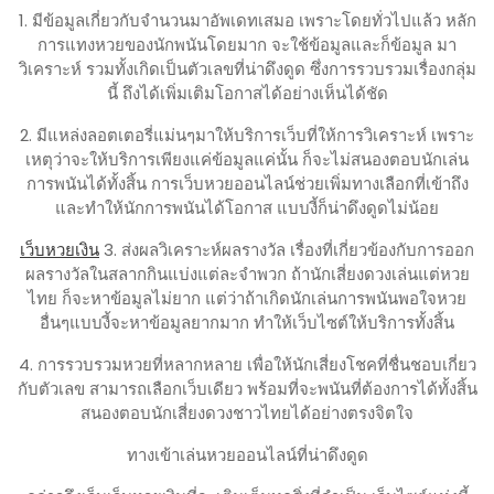
1. มีข้อมูลเกี่ยวกับจำนวนมาอัพเดทเสมอ เพราะโดยทั่วไปแล้ว หลัก
การแทงหวยของนักพนันโดยมาก จะใช้ข้อมูลและก็ข้อมูล มา
วิเคราะห์ รวมทั้งเกิดเป็นตัวเลขที่น่าดึงดูด ซึ่งการรวบรวมเรื่องกลุ่ม
นี้ ถึงได้เพิ่มเติมโอกาสได้อย่างเห็นได้ชัด
2. มีแหล่งลอตเตอรี่แม่นๆมาให้บริการเว็บที่ให้การวิเคราะห์ เพราะ
เหตุว่าจะให้บริการเพียงแค่ข้อมูลแค่นั้น ก็จะไม่สนองตอบนักเล่น
การพนันได้ทั้งสิ้น การเว็บหวยออนไลน์ช่วยเพิ่มทางเลือกที่เข้าถึง
และทำให้นักการพนันได้โอกาส แบบงี้ก็น่าดึงดูดไม่น้อย
เว็บหวยเงิน
3. ส่งผลวิเคราะห์ผลรางวัล เรื่องที่เกี่ยวข้องกับการออก
ผลรางวัลในสลากกินแบ่งแต่ละจำพวก ถ้านักเสี่ยงดวงเล่นแต่หวย
ไทย ก็จะหาข้อมูลไม่ยาก แต่ว่าถ้าเกิดนักเล่นการพนันพอใจหวย
อื่นๆแบบงี้จะหาข้อมูลยากมาก ทำให้เว็บไซต์ให้บริการทั้งสิ้น
4. การรวบรวมหวยที่หลากหลาย เพื่อให้นักเสี่ยงโชคที่ชื่นชอบเกี่ยว
กับตัวเลข สามารถเลือกเว็บเดียว พร้อมที่จะพนันที่ต้องการได้ทั้งสิ้น
สนองตอบนักเสี่ยงดวงชาวไทยได้อย่างตรงจิตใจ
ทางเข้าเล่นหวยออนไลน์ที่น่าดึงดูด