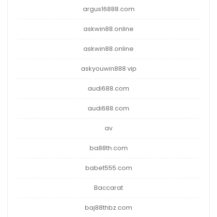
argus16888.com
askwin88.online
askwin88.online
askyouwin888 vip
audi688.com
audi688.com
av
ba88th.com
babet555.com
Baccarat
baj88thbz.com