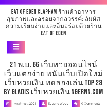
Skip
to
eat of eden clapham ร้านค้าอาหาร
content
สุขภาพและอร่อยจากสวรรค์: สัมผัส
ความเรียบง่ายและอิ่มอร่อยด้วยร้าน
Eat of Eden
Open
Button
21 พ.ย. 66 เว็บหวยออนไลน์
เว็บแตกง่าย พนันเว็บเปิดใหม่
เว็บหวยเงิน ทดลองเล่น Top 28
by Gladis เว็บหวยเงิน Ngernn.com
1 พฤศจิกายน 2023
Eugene Wood
0 Comments