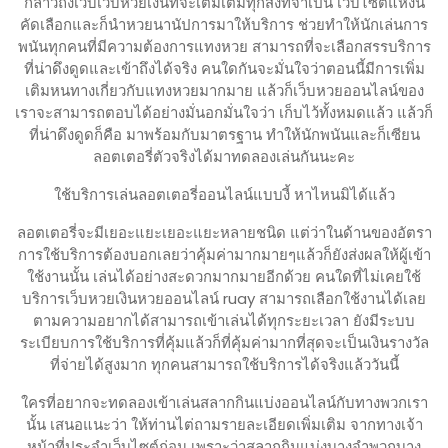
กล่าวถึงเว็บเว็บหวยเงินที่จะเติมเต็มทุกสิ่งที่จำเป็น เว็บไซต์แห่งนี้
คัดเลือกและก็นำหวยนานัปการมาให้บริการ ช่วยทำให้นักเล่นการ
พนันทุกคนที่มีความต้องการแทงหวย สามารถที่จะเลือกสรรบริการ
ที่น่าดึงดูดและเข้าถึงได้จริง คนใดกันจะมั่นใจว่าตอนนี้มีการเพิ่ม
เติมหนทางเกี่ยวกับแทงหวยมากมาย แล้วก็เว็บหวยออนไลน์ของ
เราจะสามารถตอบได้อย่างมั่นอกมั่นใจว่า เก็บไว้ทั้งหมดแล้ว แล้วก็
ที่น่าดึงดูดก็คือ มาพร้อมกับมาตรฐาน ทำให้นักพนันและก็เซียน
ลอตเตอรี่ตัวจริงได้มาทดลองเล่นกันนะคะ
ใช้บริการเล่นลอตเตอรี่ออนไลน์แบบงี้ หาไหนมิได้แล้ว
ลอตเตอรี่จะมีเยอะแยะเยอะแยะหลายชนิด แต่ว่าในด้านของอัตรา
การใช้บริการต้องบอกเลยว่าคุ้มค่ามากมายๆแล้วก็ยังส่งผลให้ผู้เข้า
ใช้งานนั้น เล่นได้อย่างสะดวกมากมายอีกด้วย คนใดที่ไม่เคยใช้
บริการเว็บหวยเงินหวยออนไลน์ ruay สามารถเลือกใช้งานได้เลย
ตามความอยากได้สามารถเข้าเล่นได้ทุกระยะเวลา ยังมีระบบ
ระเบียบการใช้บริการที่คุ้มแล้วก็ที่คุ้มค่ามากที่สุดจะเป็นเงินรางวัล
ที่จ่ายได้สูงมาก ทุกคนสามารถใช้บริการได้จริงแล้ววันนี้
ใครที่อยากจะทดลองเข้าเล่นสลากกินแบ่งออนไลน์กับทางพวกเรา
นั้น เสนอแนะว่า ให้ท่านไต่ถามรายละเอียดเพิ่มเติม จากทางเจ้า
หน้าที่ประจำเว็บไซต์ก่อน เพราะว่าสลากกินแบ่งบางจำพวกบาง