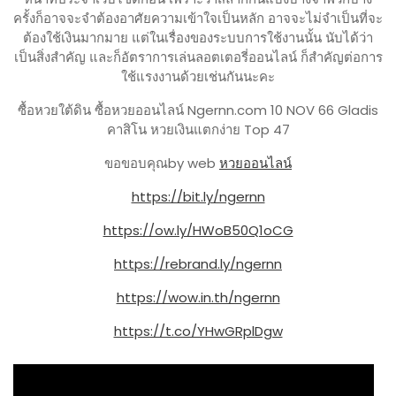
ครั้งก็อาจจะจำต้องอาศัยความเข้าใจเป็นหลัก อาจจะไม่จำเป็นที่จะ
ต้องใช้เงินมากมาย แต่ในเรื่องของระบบการใช้งานนั้น นับได้ว่า
เป็นสิ่งสำคัญ และก็อัตราการเล่นลอตเตอรี่ออนไลน์ ก็สำคัญต่อการ
ใช้แรงงานด้วยเช่นกันนะคะ
ซื้อหวยใต้ดิน ซื้อหวยออนไลน์ Ngernn.com 10 NOV 66 Gladis
คาสิโน หวยเงินแตกง่าย Top 47
ขอขอบคุณby web
หวยออนไลน์
https://bit.ly/ngernn
https://ow.ly/HWoB50Q1oCG
https://rebrand.ly/ngernn
https://wow.in.th/ngernn
https://t.co/YHwGRplDgw