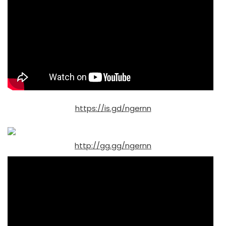
https://is.gd/ngernn
http://gg.gg/ngernn