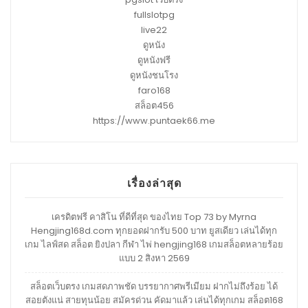
fullslotpg
live22
ดูหนัง
ดูหนังฟรี
ดูหนังชนโรง
faro168
สล็อต456
https://www.puntaek66.me
เรื่องล่าสุด
เครดิตฟรี คาสิโน ที่ดีที่สุด ของไทย Top 73 by Myrna
Hengjing168d.com ทุกยอดฝากรับ 500 บาท ยูสเดียว เล่นได้ทุก
เกม ไลฟ์สด สล็อต ยิงปลา กีฬา ไพ่ hengjing168 เกมสล็อตหลายร้อย
แบบ 2 สิงหา 2569
สล็อตเว็บตรง เกมสดภาพชัด บรรยากาศพรีเมียม ฝากไม่ถึงร้อย ได้
สอยตังแน่ สายทุนน้อย สมัครด่วน คัดมาแล้ว เล่นได้ทุกเกม สล็อต168