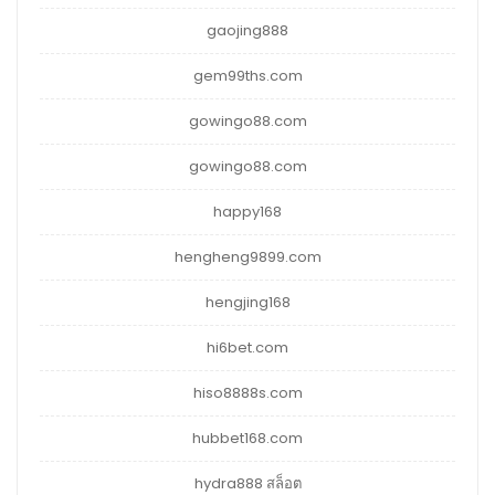
gaojing888
gem99ths.com
gowingo88.com
gowingo88.com
happy168
hengheng9899.com
hengjing168
hi6bet.com
hiso8888s.com
hubbet168.com
hydra888 สล็อต