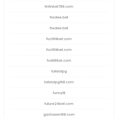
finfinbet789.com
fiwdee.bet
fiwdee.bet
fizz169bet.com
fizz169bet.com
fox689ok.com
fullslotpg
fullslotpg168.com
funny18
future24bet.com
gachawin168.com