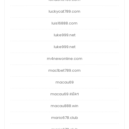
luckycat789.com
luis16888.com
luke999.net
luke999.net
m4newonline.com
mac1bet789.com
macau69
macau69 สมัคร
macau888.win
mario678.club