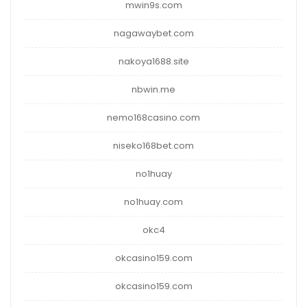
mwin9s.com
nagawaybet.com
nakoya1688.site
nbwin.me
nemo168casino.com
niseko168bet.com
no1huay
no1huay.com
okc4
okcasino159.com
okcasino159.com