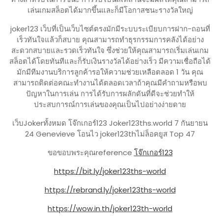
เล่นเกมสล็อตได้มากขึ้นและก็มีโอกาสชนะรางวัลใหญ่
joker123 เว็บที่เป็นเว็บไซต์ตรงมักมีระบบระเบียบการฝาก-ถอนที่
เร็วทันใจแล้วก็สบาย คุณสามารถทำธุรกรรมการคลังได้อย่าง
สะดวกสบายและรวดเร็วทันใจ ซึ่งช่วยให้คุณสามารถเริ่มเล่นเกม
สล็อตได้โดยทันทีและก็รับเงินรางวัลได้อย่างเร็ว มีความเชื่อถือได้
มักมีทีมงานบริการลูกค้ารอให้ความช่วยเหลือตลอด 1 วัน คุณ
สามารถติดต่อคณะทำงานได้ตลอดเวลาถ้าคุณมีคำถามหรือพบ
ปัญหาในการเล่น การได้รับการผลักดันที่ดีจะช่วยทำให้
ประสบการณ์การเล่นของคุณเป็นไปอย่างง่ายดาย
เว็บJokerทั้งหมด โจ๊กเกอร์123 Joker123ths.world 7 กันยายน
24 Genevieve โอนไว joker123thไม่ล็อคยูส Top 47
ขอขอบพระคุณreference
โจ๊กเกอร์123
https://bit.ly/joker123ths-world
https://rebrand.ly/joker123ths-world
https://wow.in.th/joker123th-world