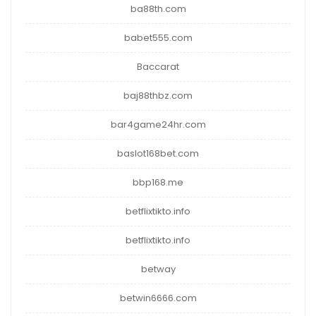
ba88th.com
babet555.com
Baccarat
baj88thbz.com
bar4game24hr.com
baslot168bet.com
bbp168.me
betflixtikto.info
betflixtikto.info
betway
betwin6666.com