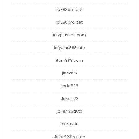
ib888pro.bet
ib888pro.bet
infyplus888.com
infyplus888.info
item388.com
jinda55
jinda888
Joker123
joker123auto
joker123th
Joker123th.com