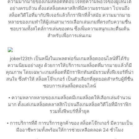
ความมากมายของเกมสล็อตที่ตอบโจทย์ความพอใจของผู้เล่นได้
อย่างครบถ้วน ตั้งแต่สล็อตคลาสสิกที่มีความธรรมดา ไปจนถึง
สล็อตวิดีโอที่มากับฟีเจอร์แล้วก็กราฟิกที่ล้ำสมัย ความมากมาย
หลายของเกมทำให้ผู้เล่นสามารถเลือกเล่นเกมที่ตรงกับความชื่น
ชอบรวมทั้งสไตล์การเล่นของตน ซึ่งเพิ่มความสนุกและตื่นเต้น
สำหรับเพื่อการเล่นเกม
joker123th เป็นหนึ่งในแพลตฟอร์มเกมสล็อตออนไลน์ที่ได้รับ
ความนิยมอย่างสูง ด้วยการให้บริการเกมสล็อตที่มากมายแล้วก็มี
คุณภาพ โดยเฉพาะเกมสล็อตที่มีกราฟิกทันสมัยรวมทั้งฟีเจอร์ที่น่า
สนใจ ซึ่งทำให้ สล็อตโจ๊กเกอร์ เป็นตัวเลือกที่สุดยอดสำหรับผู้ที่ชื่น
ชอบการเล่นสล็อตออนไลน์
• ความหลากหลายของเกมสล็อตมีเกมสล็อตให้เลือกเล่นจำนวน
มาก ตั้งแต่เกมสล็อตคลาสสิกไปจนถึงเกมสล็อตวิดีโอที่มีกราฟิก
รวมทั้งฟีพบร์ที่ล้ำยุค
• การบริการที่ดี การบริการลูกค้าของ สล็อตโจ๊กเกอร์ มีความเป็น
มืออาชีพรวมทั้งพร้อมให้การช่วยเหลือตลอด 24 ชั่วโมง