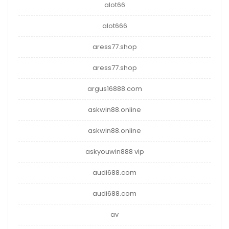
alot66
alot666
aress77.shop
aress77.shop
argus16888.com
askwin88.online
askwin88.online
askyouwin888 vip
audi688.com
audi688.com
av