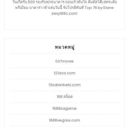
วันเกิดรับ 500 รองรับทุกธนาคาร ถอนเร็วทันใจ สัมผัสโต๊ะสดระดับ
พรีเมียม บาคาร่า เข้าเล่นวันนี้ รับโปรดีทันที Top 76 by Elane
sexy168c.com
หมวดหมู่
037movie
123xos.com
13satanbets.com
168 สล็อต
1688sagame
1688vegasx.com