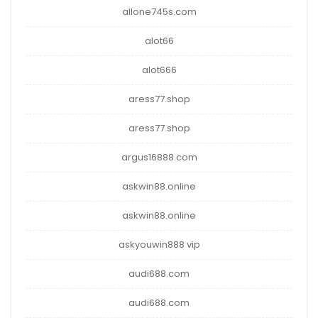
allone745s.com
alot66
alot666
aress77.shop
aress77.shop
argus16888.com
askwin88.online
askwin88.online
askyouwin888 vip
audi688.com
audi688.com