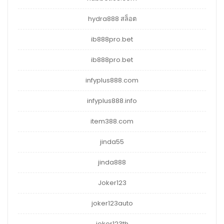
hydra888 สล็อต
ib888pro.bet
ib888pro.bet
infyplus888.com
infyplus888.info
item388.com
jinda55
jinda888
Joker123
joker123auto
joker123th