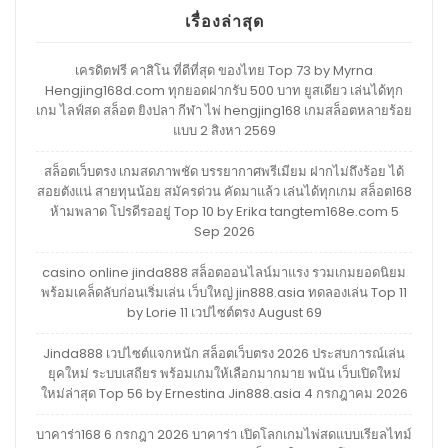
เรื่องล่าสุด
เครดิตฟรี คาสิโน ที่ดีที่สุด ของไทย Top 73 by Myrna
Hengjing168d.com ทุกยอดฝากรับ 500 บาท ยูสเดียว เล่นได้ทุก
เกม ไลฟ์สด สล็อต ยิงปลา กีฬา ไพ่ hengjing168 เกมสล็อตหลายร้อย
แบบ 2 สิงหา 2569
สล็อตเว็บตรง เกมสดภาพชัด บรรยากาศพรีเมียม ฝากไม่ถึงร้อย ได้
สอยตังแน่ สายทุนน้อย สมัครด่วน คัดมาแล้ว เล่นได้ทุกเกม สล็อต168
ห้ามพลาด โปรดีรออยู่ Top 10 by Erika tangtem168e.com 5
Sep 2026
casino online jinda888 สล็อตออนไลน์มาแรง รวมเกมยอดนิยม
พร้อมเคล็ดลับก่อนเริ่มเล่น เว็บใหญ่ jin888.asia ทดลองเล่น Top 11
by Lorie 11 เวปไซต์ตรง August 69
Jinda888 เวปไซต์แจกหนัก สล็อตเว็บตรง 2026 ประสบการณ์เล่น
ยุคใหม่ ระบบเสถียร พร้อมเกมให้เลือกมากมาย พนัน เว็บเปิดใหม่
ใหม่ล่าสุด Top 56 by Ernestina Jin888.asia 4 กรกฎาคม 2026
บาคาร่า168 6 กรกฎา 2026 บาคาร่า เปิดโลกเกมไพ่สดแบบเรียลไทม์