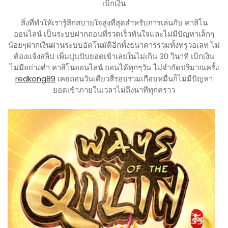
เบิกเงิน
สิ่งที่ทำให้เรารู้สึกสบายใจสูงที่สุดสำหรับการเล่นกับ คาสิโน
ออนไลน์ เป็นระบบฝากถอนที่รวดเร็วทันใจและไม่มีปัญหาเล็กๆ
น้อยๆฝากเงินผ่านระบบอัตโนมัติอีกทั้งธนาคารรวมทั้งทรูวอเลท ไม่
ต้องแจ้งสลิป เพิ่มปุบปับยอดเข้าเลยในไม่เกิน 30 วินาที เบิกเงิน
ไม่มีอย่างต่ำ คาสิโนออนไลน์ ถอนได้ทุกๆวัน ไม่จำกัดปริมาณครั้ง
redkong89
เคยถอนวันเดียวสี่รอบรวมเกือบหมื่นก็ไม่มีปัญหา
ยอดเข้าภายในเวลาไม่ถึงนาทีทุกคราว