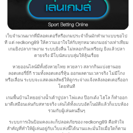
เว็บจำนวนมากที่มีลอตเตอรี่หรือเกมประจำถิ่นมักทำมาแบบขอไป
ที แต่ redkong89 ให้ความเอาใจใส่กับทุกหมวดเกมอย่างเท่าเทียม
เกมยิงปลาภาพงาม ระบบยิงลื่น ไม่หลอกกินเหรียญ ยิงแล้วปลา
ตายจริง มีโบนัสแบบสุ่มให้ลุ้นเรื่อย
หวยออนไลน์มีทั้งยังหวยไทย หวยลาว สลากกินแบ่งฮานอย
ลอตเตอรี่ยี่กี รวมทั้งลอตเตอรี่หุ้น ออกผลตามเวลาจริง ไม่มีโกง
หรือเลื่อน ระบบจะแสดงผลลัพธ์ให้ดูกระจ่างแจ้งหลังลอตเตอรี่ออก
โดยทันที
เกมพื้นบ้านไทยอย่างน้ำเต้าปูปลา ไพ่แคง ป๊อกเด้ง ไฮโล ก็ทำออก
มาดีเสมือนเล่นกับสหายจริง เล่นได้ทั้งแบบอัตโนมัติแล้วก็แบบห้อง
รวมกับผู้เล่นคนอื่นๆ
ระบบการเงินป้อมคงและก็ปลอดภัยของ redkong89 คือหัวใจ
สำคัญที่ทำให้ผู้เล่นอยู่กับเว็บแห่งนี้ได้นานและมั่นใจเมื่อใดก็ตาม