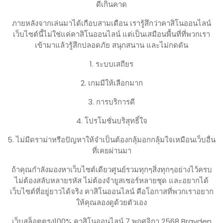
ดีเกินคาด
ภายหลังจากเล่นมาได้เกือบสามเดือน เรารู้สึกว่าคาสิโนออนไลน์
เว็บไซต์นี้ไม่ใช่แค่คาสิโนออนไลน์ แต่เป็นเสมือนพื้นที่ที่พวกเรา
เข้ามาแล้วรู้สึกปลอดภัย สนุกสนาน และไม่กดดัน
1. ระบบเสถียร
2. เกมมีให้เลือกมาก
3. การบริการดี
4. โปรโมชั่นบริสุทธิ์ใจ
5. ไม่มีดราม่าหรือปัญหาให้จำเป็นต้องกลุ้มอกกลุ้มใจเหมือนเว็บอื่น
ที่เคยผ่านมา
ถ้าคุณกำลังมองหาเว็บไซต์เดียวศูนย์รวมทุกๆสิ่งทุกๆอย่างไว้ครบ
ไม่ต้องสลับหลายรหัส ไม่ต้องจำยูสเซอร์หลายชุด และอยากได้
เว็บไซต์ที่อยู่ยาวได้จริง คาสิโนออนไลน์ คือโอกาสที่พวกเราอยาก
ให้คุณลองดูด้วยตัวเอง
เว็บสล็อตตรง100% คาสิโนออนไลน์ 7 พฤศจิกา 2568 Brayden