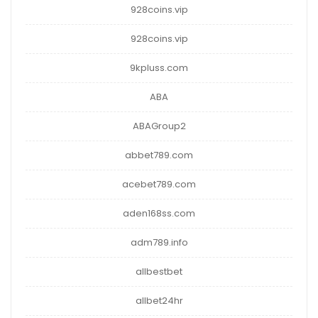
928coins.vip
928coins.vip
9kpluss.com
ABA
ABAGroup2
abbet789.com
acebet789.com
aden168ss.com
adm789.info
allbestbet
allbet24hr