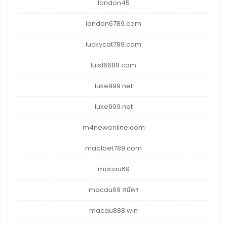
london45
london6789.com
luckycat789.com
luis16888.com
luke999.net
luke999.net
m4newonline.com
mac1bet789.com
macau69
macau69 สมัคร
macau888.win