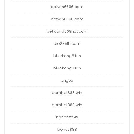
betwin6666.com
betwin6666.com
betworld369hot.com
bio285th.com
bluekong8.fun
bluekong8.fun
bng55
bombet888.win
bombet888.win
bonanza99
bonus888