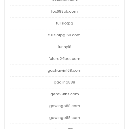
fox689ok.com
fullslotpg
fullslotpg168.com
funny18
future24bet.com
gachawin168.com
gaojing888
gem99ths.com
gowingo88.com
gowingo88.com