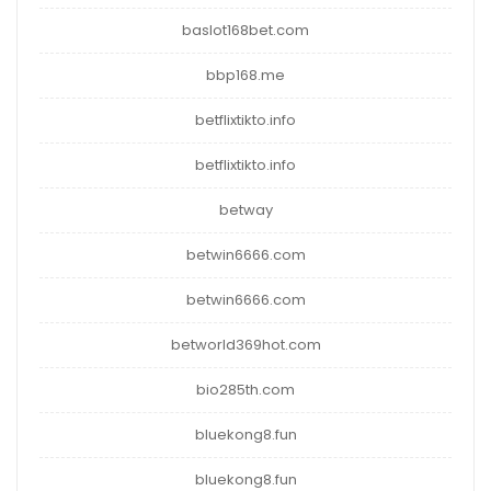
baslot168bet.com
bbp168.me
betflixtikto.info
betflixtikto.info
betway
betwin6666.com
betwin6666.com
betworld369hot.com
bio285th.com
bluekong8.fun
bluekong8.fun