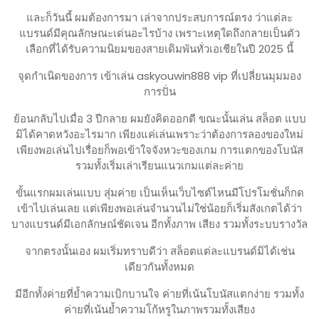
และก็วันนี้ ผมต้องการมา เล่าจากประสบการณ์ตรง ว่าแต่ละ
แบรนด์มีคุณลักษณะเด่นอะไรบ้าง เพราะเหตุใดถึงกลายเป็นตัว
เลือกที่ได้รับความนิยมของสายเดิมพันทั่วเอเชียในปี 2025 นี้
จุดกำเนิดของการ เข้าเล่น askyouwin888 vip ที่เปลี่ยนมุมมอง
การปั่น
ย้อนกลับไปเมื่อ 3 ปีกลาย ผมยังคิดออกดี ขณะนั้นเล่น สล็อต แบบ
มิได้คาดหวังอะไรมาก เพียงแค่เล่นเพราะว่าต้องการลองของใหม่
เพียงพอเล่นไปเรื่อยก็พอเข้าใจจังหวะของเกม การแตกของโบนัส
รวมทั้งเริ่มเล่าเรียนแนวเกมแต่ละค่าย
ขั้นแรกผมเล่นแบบ สุ่มค่าย เป็นเห็นเว็บไซต์ไหนมีโปรโมชั่นก็กด
เข้าไปเล่นเลย แต่เพียงพอเล่นจำนวนไม่ใช่น้อยก็เริ่มสังเกตได้ว่า
บางแบรนด์มีเอกลักษณ์ชัดเจน อีกทั้งภาพ เสียง รวมทั้งระบบรางวัล
จากตรงนั้นเอง ผมเริ่มทราบดีว่า สล็อตแต่ละแบรนด์มิได้เช่น
เดียวกันทั้งหมด
มีอีกทั้งค่ายที่ย้ำความเบิกบานใจ ค่ายที่เน้นโบนัสแตกง่าย รวมทั้ง
ค่ายที่เน้นย้ำความโก้หรูในภาพรวมทั้งเสียง