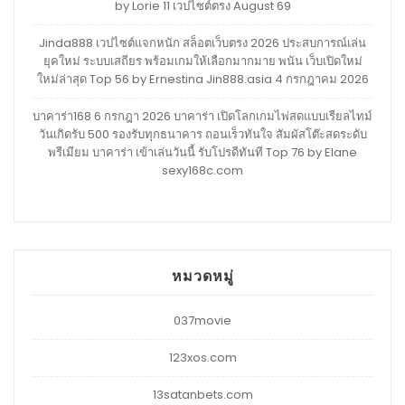
by Lorie 11 เวปไซต์ตรง August 69
Jinda888 เวปไซต์แจกหนัก สล็อตเว็บตรง 2026 ประสบการณ์เล่น
ยุคใหม่ ระบบเสถียร พร้อมเกมให้เลือกมากมาย พนัน เว็บเปิดใหม่
ใหม่ล่าสุด Top 56 by Ernestina Jin888.asia 4 กรกฎาคม 2026
บาคาร่า168 6 กรกฎา 2026 บาคาร่า เปิดโลกเกมไพ่สดแบบเรียลไทม์
วันเกิดรับ 500 รองรับทุกธนาคาร ถอนเร็วทันใจ สัมผัสโต๊ะสดระดับ
พรีเมียม บาคาร่า เข้าเล่นวันนี้ รับโปรดีทันที Top 76 by Elane
sexy168c.com
หมวดหมู่
037movie
123xos.com
13satanbets.com