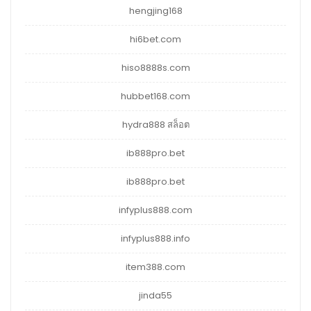
hengjing168
hi6bet.com
hiso8888s.com
hubbet168.com
hydra888 สล็อต
ib888pro.bet
ib888pro.bet
infyplus888.com
infyplus888.info
item388.com
jinda55