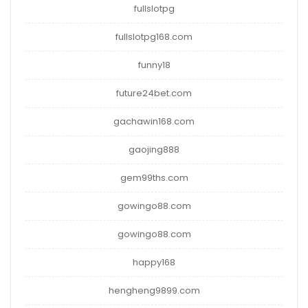
fullslotpg
fullslotpg168.com
funny18
future24bet.com
gachawin168.com
gaojing888
gem99ths.com
gowingo88.com
gowingo88.com
happy168
hengheng9899.com