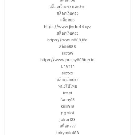
สล็อต168
สล็อตเว็บตรง แตกง่าย
สล็อตเว็บตรง
สล็อต66
https://www.jinda44.xyz
สล็อตเว็บตรง
https://bonus888.life
สล็อต888
slot99
https://www.pussy888fun.io
บาคาร่า
slotxo
สล็อตเว็บตรง
หนังโป๊ไทย
1xbet
funny18
kiss918
pg slot
joker123
สล็อต777
tokyoslot88