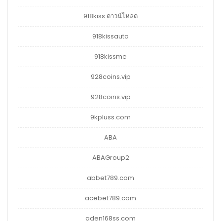
918kiss ดาวน์โหลด
918kissauto
918kissme
928coins.vip
928coins.vip
9kpluss.com
ABA
ABAGroup2
abbet789.com
acebet789.com
aden168ss.com