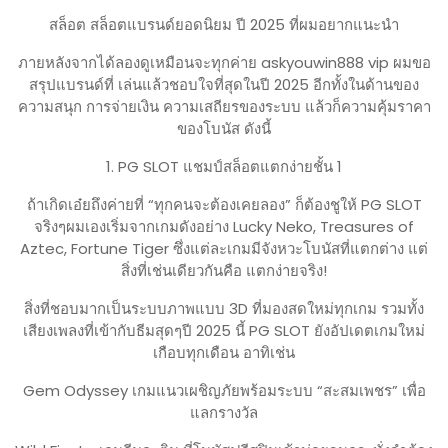
สล็อต สล็อตแบรนด์ยอดนิยม ปี 2025 ที่ผมอยากแนะนำ
ภายหลังจากได้ลองดูเหมือนจะทุกค่าย askyouwin888 vip ผมขอ
สรุปแบรนด์ที่ เล่นแล้วชอบใจที่สุดในปี 2025 อีกทั้งในด้านของ
ความสนุก การจ่ายเงิน ความเสถียรของระบบ แล้วก็ความคุ้มราคา
ของโบนัส ดังนี้
1. PG SLOT แชมป์สล็อตแตกง่ายชั้น 1
ถ้าเกิดเอ๋ยถึงค่ายที่ “ทุกคนจะต้องเคยลอง” ก็ต้องชูให้ PG SLOT
จริงๆผมเองเริ่มจากเกมดังอย่าง Lucky Neko, Treasures of
Aztec, Fortune Tiger ซึ่งแต่ละเกมมีจังหวะโบนัสที่แตกต่าง แต่
สิ่งที่เช่นเดียวกันคือ แตกง่ายจริง!
สิ่งที่ชอบมากเป็นระบบภาพแบบ 3D ที่มองสดใหม่ทุกเกม รวมทั้ง
เสียงเพลงที่เข้ากับธีมสุดๆปี 2025 นี้ PG SLOT ยังอัปเดตเกมใหม่
เกือบทุกเดือน อาทิเช่น
Gem Odyssey เกมแนวเผชิญภัยพร้อมระบบ “สะสมเพชร” เพื่อ
แลกรางวัล