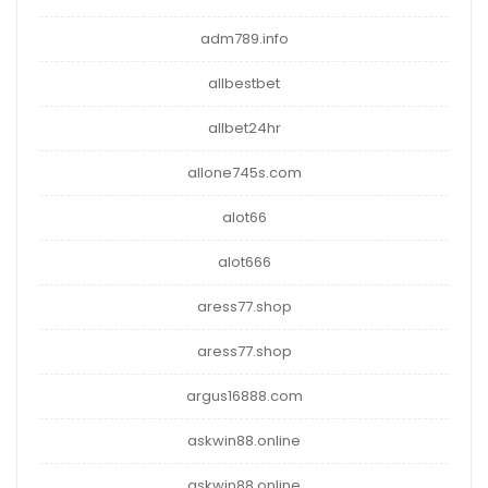
adm789.info
allbestbet
allbet24hr
allone745s.com
alot66
alot666
aress77.shop
aress77.shop
argus16888.com
askwin88.online
askwin88.online