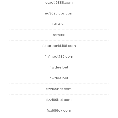
etbet16888.com
eu369clubs.com
FAFA123
faro168
fcharoenkit168.com
finfinbet789.com
fiwdee.bet
fiwdee.bet
fizz169bet.com
fizz169bet.com
fox689ok.com