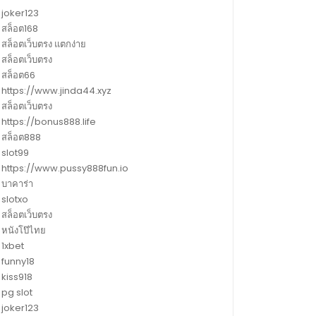
joker123
สล็อต168
สล็อตเว็บตรง แตกง่าย
สล็อตเว็บตรง
สล็อต66
https://www.jinda44.xyz
สล็อตเว็บตรง
https://bonus888.life
สล็อต888
slot99
https://www.pussy888fun.io
บาคาร่า
slotxo
สล็อตเว็บตรง
หนังโป๊ไทย
1xbet
funny18
kiss918
pg slot
joker123