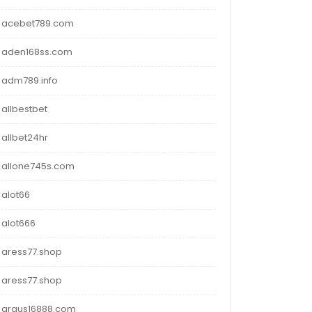
acebet789.com
aden168ss.com
adm789.info
allbestbet
allbet24hr
allone745s.com
alot66
alot666
aress77.shop
aress77.shop
argus16888.com