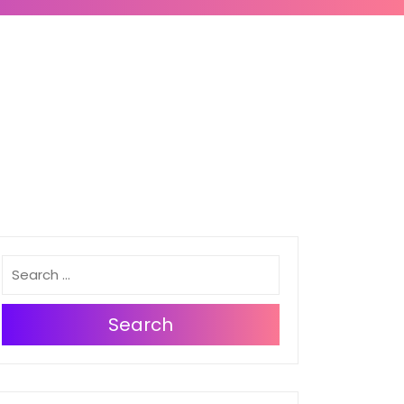
Search