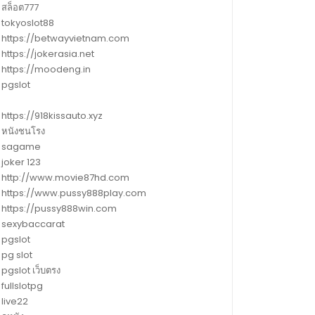
สล็อต777
tokyoslot88
https://betwayvietnam.com
https://jokerasia.net
https://moodeng.in
pgslot
https://918kissauto.xyz
หนังชนโรง
sagame
joker 123
http://www.movie87hd.com
https://www.pussy888play.com
https://pussy888win.com
sexybaccarat
pgslot
pg slot
pgslot เว็บตรง
fullslotpg
live22