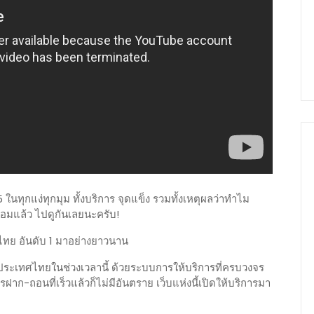
นทุกแง่ทุกมุม ทั้งบริการ จุดแข็ง รวมทั้งเหตุผลว่าทำไม
ร้อมแล้ว ไปดูกันเลยนะครับ!
ไทย อันดับ 1 มาอย่างยาวนาน
นประเทศไทยในช่วงเวลานี้ ด้วยระบบการให้บริการที่ครบวงจร
าก-ถอนที่เร็วแล้วก็ไม่มีอันตราย เว็บแห่งนี้เปิดให้บริการมา