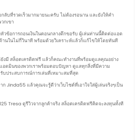
ลับที่รวดเร็วมากมายนะครับ ไม่ต้องรอนาน และยังให้คำ
พวกเขา
าหัวข้อการถอนเงินในตอนกลางดึกขอรับ ผู้เล่นท่านนี้ติดต่อแอด
นในไม่กี่วินาที พร้อมด้วยวิเคราะห์แล้วก็แก้ไขให้โดยทันที
ต่ยังมี สล็อตเครดิตฟรี แล้วก็คณะทำงานที่พร้อมดูแลคุณอย่าง
 กลุ่มแอดมินของพวกเราพร้อมตอบปัญหา ดูแลทุกสิ่งที่มีความ
ด้รับประสบการณ์การเล่นที่เหมาะสมที่สุด
Jinda55 แล้วคุณจะรู้ดีว่าเว็บไซต์ที่เอาใจใส่ผู้เล่นจริงๆเป็น
025 Tresa ดูรีวิวจากลูกค้าจริง สล็อตเครดิตฟรีคิดจะลงทุนทั้งที