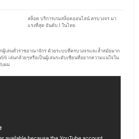
สล็อต บริการเกมสล็อตออนไลน์ ครบวงจร มา
แรงที่สุด อันดับ 1 ในไทย
ผู้เล่นทั่วราชอาณาจักร ด้วยระบบที่ครบวงจรและล้ำสมัยมาก
da55 เล่นกล้วยๆหรือเป็นผู้เล่นระดับเซียนที่อยากความแน่ใจใน
รับผม