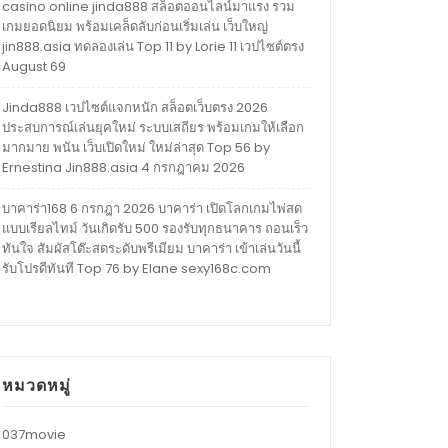
casino online jinda888 สล็อตออนไลน์มาแรง รวม
เกมยอดนิยม พร้อมเคล็ดลับก่อนเริ่มเล่น เว็บใหญ่
jin888.asia ทดลองเล่น Top 11 by Lorie 11 เวปไซต์ตรง
August 69
Jinda888 เวปไซต์แจกหนัก สล็อตเว็บตรง 2026
ประสบการณ์เล่นยุคใหม่ ระบบเสถียร พร้อมเกมให้เลือก
มากมาย พนัน เว็บเปิดใหม่ ใหม่ล่าสุด Top 56 by
Ernestina Jin888.asia 4 กรกฎาคม 2026
บาคาร่า168 6 กรกฎา 2026 บาคาร่า เปิดโลกเกมไพ่สด
แบบเรียลไทม์ วันเกิดรับ 500 รองรับทุกธนาคาร ถอนเร็ว
ทันใจ สัมผัสโต๊ะสดระดับพรีเมียม บาคาร่า เข้าเล่นวันนี้
รับโปรดีทันที Top 76 by Elane sexy168c.com
หมวดหมู่
037movie