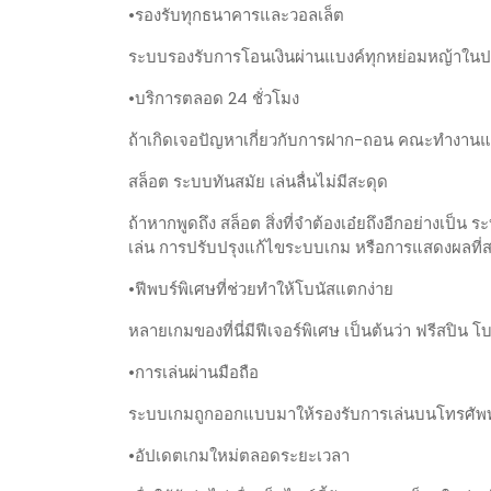
•รองรับทุกธนาคารและวอลเล็ต
ระบบรองรับการโอนเงินผ่านแบงค์ทุกหย่อมหญ้าในปร
•บริการตลอด 24 ชั่วโมง
ถ้าเกิดเจอปัญหาเกี่ยวกับการฝาก-ถอน คณะทำงาน
สล็อต ระบบทันสมัย เล่นลื่นไม่มีสะดุด
ถ้าหากพูดถึง สล็อต สิ่งที่จำต้องเอ๋ยถึงอีกอย่างเป็
เล่น การปรับปรุงแก้ไขระบบเกม หรือการแสดงผลที่
•ฟีพบร์พิเศษที่ช่วยทำให้โบนัสแตกง่าย
หลายเกมของที่นี่มีฟีเจอร์พิเศษ เป็นต้นว่า ฟรีสปิน
•การเล่นผ่านมือถือ
ระบบเกมถูกออกแบบมาให้รองรับการเล่นบนโทรศัพท์เค
•อัปเดตเกมใหม่ตลอดระยะเวลา