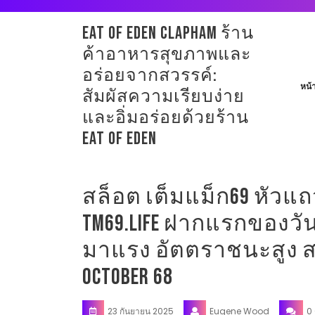
Skip
to
eat of eden clapham ร้าน
content
ค้าอาหารสุขภาพและ
อร่อยจากสวรรค์:
หน้
สัมผัสความเรียบง่าย
และอิ่มอร่อยด้วยร้าน
Eat of Eden
สล็อต เต็มแม็ก69 หัวแถว
tm69.life ฝากแรกของวั
มาแรง อัตตราชนะสูง ส
October 68
23 กันยายน 2025
Eugene Wood
0