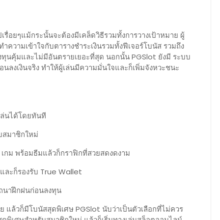
่อยๆแม้กระนั้นจะต้องมีเคล็ดวิธีรวมทั้งการวางเป้าหมาย ผู้
 ทำความเข้าใจกับตารางชำระเงินรวมทั้งฟีเจอร์โบนัส รวมถึง
นคุ้มและไม่มีอันตรายเยอะที่สุด นอกนั้น PGSlot ยังมี ระบบ
่อนลงเงินจริง ทำให้ผู้เล่นมีความมั่นใจและก็เพิ่มจังหวะชนะ
เล่นได้โดยทันที
ับสมาชิกใหม่
0 เกม พร้อมธีมแล้วก็กราฟิกที่สวยสดงดงาม
 และก็รองรับ True Wallet
ารถนาฝึกฝนก่อนลงทุน
่าย แล้วก็มีโบนัสสุดพิเศษ PGSlot นับว่าเป็นตัวเลือกที่ไม่ควร
สุดพิเศษสำหรับสมาชิกใหม่ แล้วก็เริ่มทางเล่นสล็อตออนไลน์