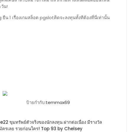
ะวัน!
1 เรื่องเกมสล็อต pgslotคิดจะลงทุนทั้งทีต้องที่นี่เท่านั้น
ป้ายกำกับ:
temmax69
e22 ขุมทรัพย์ตัวจริงของนักลงทุน ฝากต่อเนื่อง มีรางวัล
 สมัครเลย รวยก่อนใคร! Top 93 by Chelsey