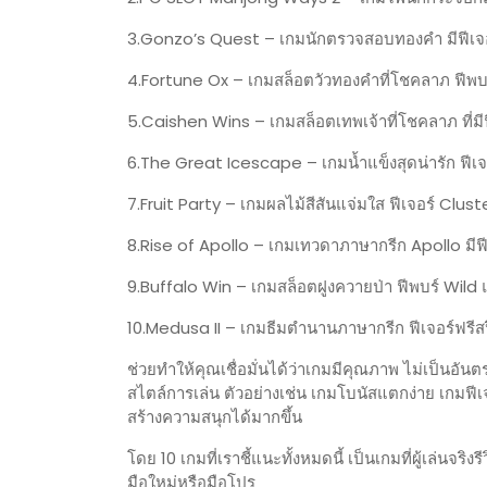
3.Gonzo’s Quest – เกมนักตรวจสอบทองคำ มีฟีเจอ
4.Fortune Ox – เกมสล็อตวัวทองคำที่โชคลาภ ฟีพบร
5.Caishen Wins – เกมสล็อตเทพเจ้าที่โชคลาภ ที่ม
6.The Great Icescape – เกมน้ำแข็งสุดน่ารัก ฟีเ
7.Fruit Party – เกมผลไม้สีสันแจ่มใส ฟีเจอร์ Clus
8.Rise of Apollo – เกมเทวดาภาษากรีก Apollo มีฟีพ
9.Buffalo Win – เกมสล็อตฝูงควายป่า ฟีพบร์ Wild แ
10.Medusa II – เกมธีมตำนานภาษากรีก ฟีเจอร์ฟรีสปิ
ช่วยทำให้คุณเชื่อมั่นได้ว่าเกมมีคุณภาพ ไม่เป็นอัน
สไตล์การเล่น ตัวอย่างเช่น เกมโบนัสแตกง่าย เกมฟีเจ
สร้างความสนุกได้มากขึ้น
โดย 10 เกมที่เราชี้แนะทั้งหมดนี้ เป็นเกมที่ผู้เล่นจริง
มือใหม่หรือมือโปร