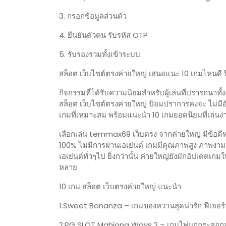
3. กรอกข้อมูลส่วนตัว
4. ยืนยันตัวตน รับรหัส OTP
5. รับรองรวมทั้งเข้าระบบ
สล็อต เว็บไซต์ตรงค่ายใหญ่ เสนอแนะ 10 เกมไหนดี 
กิจกรรมที่ได้รับความนิยมสำหรับผู้เล่นที่ปรารถนา
สล็อต เว็บไซต์ตรงค่ายใหญ่ ป้อมปราการคงจะ ไม่มีอั
เกมที่เหมาะสม พร้อมแนะนำ 10 เกมยอดนิยมที่เล่นง่
เลือกเล่น temmax69 เว็บตรง จากค่ายใหญ่ มีข้อดีห
100% ไม่มีการผ่านเอเย่นต์ เกมมีคุณภาพสูง ภาพงาม 
เอเย่นต์ทั่วๆไป ยิ่งกว่านั้น ค่ายใหญ่ยังมักอัปเดตเกม
หลาย
10 เกม สล็อต เว็บตรงค่ายใหญ่ แนะนำ
1.Sweet Bonanza – เกมของหวานสุดน่ารัก ฟีเจอร์
2.PG SLOT Mahjong Ways 2 – เกมไพ่นกกระจอกสุดคล