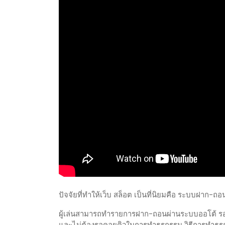
ปัจจัยที่ทำให้เว็บ สล็อต เป็นที่นิยมคือ ระบบฝาก-ถอน
ผู้เล่นสามารถทำรายการฝาก-ถอนผ่านระบบออโต้ รองรั
และไม่ต้องรอคอยคิวในการทำธุรกรรม วิธีการทำธุรกรร