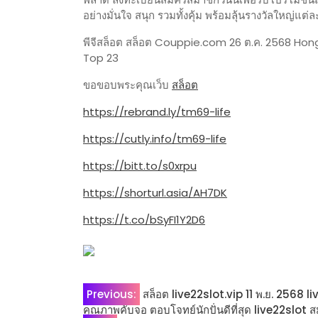
อย่างมั่นใจ สนุก รวมทั้งคุ้ม พร้อมลุ้นรางวัลใหญ่แต่ล
พีจีสล็อต สล็อต Couppie.com 26 ต.ค. 2568 Hong ยืน 
Top 23
ขอขอบพระคุณเว็บ
สล็อต
https://rebrand.ly/tm69-life
https://cutly.info/tm69-life
https://bitt.to/s0xrpu
https://shorturl.asia/AH7DK
https://t.co/bSyFI1Y2D6
แนะแนว
Previous:
สล็อต live22slot.vip 11 พ.ย. 2568 liv
คุณภาพคับจอ ตอบโจทย์นักปั่นดีที่สุด live22slot