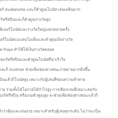
ร์ Avalanche และก็ตัวคูณโบนัส เล่นเพลินมาก
์ฟรีสปินและก็ตัวคูณรางวัลสูง
ีฟีเจอร์โบนัสและรางวัลใหญ่แตกหลายครั้ง
จอร์โบนัสแบบลบไอเท็มและตัวคูณเงินรางวัล
ter Pays ทำให้ได้เงินรางวัลตลอด
บร์ฟรีสปินและตัวคูณโบนัสที่น่าเร้าใจ
ละก็ Scatter ช่วยเพิ่มช่องทางชนะง่ายดายมากยิ่งขึ้น
นแล้วก็โบนัสสูง เหมาะกับผู้เล่นที่ชอบความท้าทาย
ตราย รวมทั้งได้โอกาสได้กำไรสูง การเลือกเกมที่เหมาะสมกับ
อร์ฟรีสปิน หรือเกมตัวคูณสูง จะช่วยเพิ่มช่องทางชนะแล้วก็
รีวิวว่าคุ้มและเล่นง่าย เหมาะสำหรับผู้เล่นทุกระดับ ไม่ว่าจะเป็น