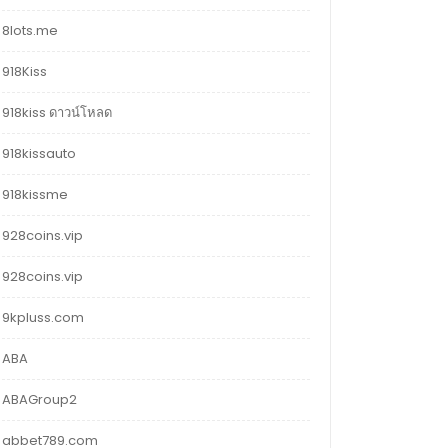
8lots.me
918Kiss
918kiss ดาวน์โหลด
918kissauto
918kissme
928coins.vip
928coins.vip
9kpluss.com
ABA
ABAGroup2
abbet789.com