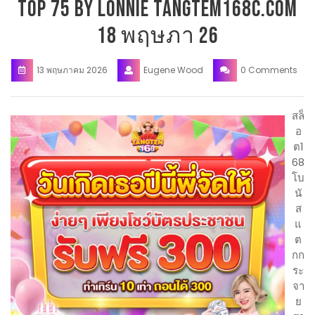
Top 75 by Lonnie Tangtem168c.com
18 พฤษภา 26
13 พฤษภาคม 2026
Eugene Wood
0 Comments
สล็
อ
ต1
68
โบ
นั
ส
แ
ต
กก
ระ
จา
ย