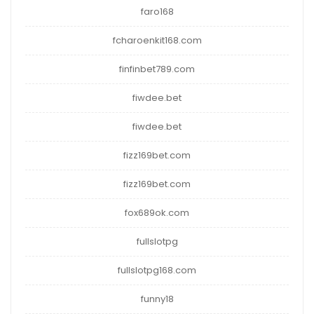
faro168
fcharoenkit168.com
finfinbet789.com
fiwdee.bet
fiwdee.bet
fizz169bet.com
fizz169bet.com
fox689ok.com
fullslotpg
fullslotpg168.com
funny18