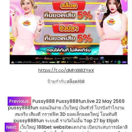
https://t.co/dMhXBBZYeX
ป้ายกำกับ:
สล็อต168
แนะแนว
Previous:
Pussy888 Pussy888fun.live 22 May 2569
pussy888fun ถอนเงินง่าย เว็บใหญ่ เงินชัวร์ โปรปังกำไรงาม
เรื่อง
สมจริง เสียงดี กราฟฟิค 3D ยอดเล็กยอดใหญ่ โอนทันที
pussy888fun ระบบดี รางวัลไม่อั้น Top 27 by Elijah
Next:
เว็บใหญ่ 188bet websiteแตกง่าย เปิดประสบการณ์คาสิ