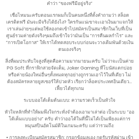
คำว่า “ของฟรีมีอยู่จริง”
เชื่อไหมนะครับตอนแรกผมก็เป็นคนหนึ่งที่ตั้งคำถามว่า สล็อต
เครดิตฟรี มันจะมีจริงได้ยังไง? ใครกันแน่เขาจะเอาเงินมาแจกให้
เราเล่นง่ายๆแต่พอใช้ลองกดเข้าไปสมัครเป็นสมาชิกในเว็บที่เป็น
ศูนย์รวมค่ายดังจริงๆผมถึงเข้าใจว่ามันเป็น “การคืนผลกำไร” และ
“การเปิดโอกาส” ให้เราได้ทดสอบระบบก่อนจะวางเดิมพันด้วยเงิน
ตนเองจริงๆ
สิ่งที่ผมประทับใจสูงที่สุดคือความมากมายนะครับ ไม่ว่าจะเป็นค่าย
PG Soft ที่กราฟิกสวยจัดเต็ม, Joker Gaming ที่โบนัสแตกบ่อย
หรือค่ายน้องใหม่อื่นๆทั้งหมดทุกอย่างถูกรวมเอาไว้ในที่เดียว ไม่
ต้องสมัครหลายยูสเซอร์ให้ปวดหัว เรียกว่าล็อคประเทศอินเดียว…
เฟี้ยวได้ทุกเกม
ระบบออโต้เต็มต้นแบบ: ความรวดเร็วเป็นหัวใจ
หัวใจหลักที่ทำให้ผมพึงใจกระทั่งจำต้องเอามาเล่าต่อ เป็นระบบ “ออ
โต้เต็มแบบอย่าง” ครับ คำว่าออโต้ในที่นี้ไม่ได้เป็นเพียงแค่การ
หมุนสปินอัตโนมัติในเกมนะครับ แต่ว่ารวมถึง:
• การลงทะเบียนสมัครสมาชิก: กรอกข้อมูลเอง กดรับรหัสผ่าน เข้า