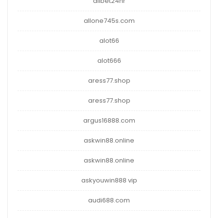
allbet24hr
allone745s.com
alot66
alot666
aress77.shop
aress77.shop
argus16888.com
askwin88.online
askwin88.online
askyouwin888 vip
audi688.com