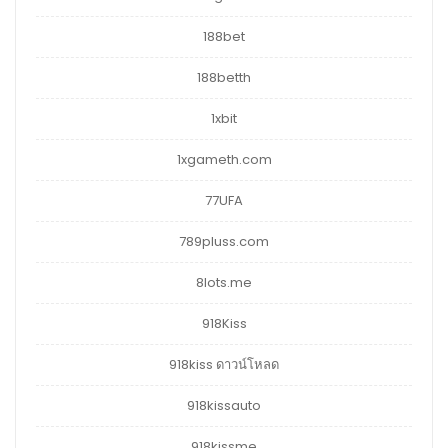
188bet
188betth
1xbit
1xgameth.com
77UFA
789pluss.com
8lots.me
918Kiss
918kiss ดาวน์โหลด
918kissauto
918kissme