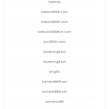
betway
betwin6666.com
betwin6666.com
betworld369hot.com
bio285th.com
bluekong8.fun
bluekong8.fun
bng55
bombet888.win
bombet888.win
bonanza99