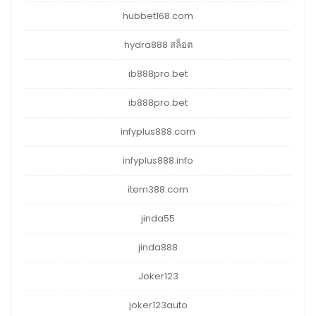
hubbet168.com
hydra888 สล็อต
ib888pro.bet
ib888pro.bet
infyplus888.com
infyplus888.info
item388.com
jinda55
jinda888
Joker123
joker123auto