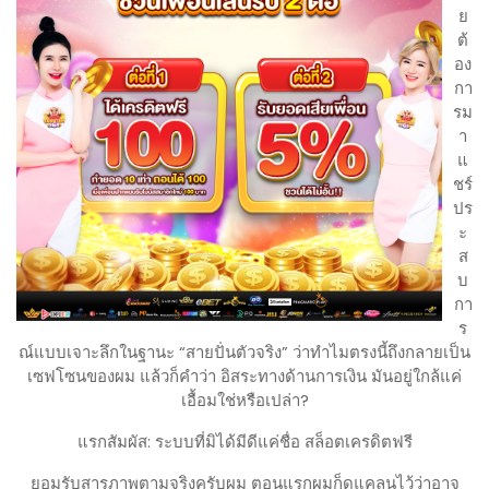
ย
ต้
อง
กา
รม
า
แ
ชร์
ปร
ะ
ส
บ
กา
ร
ณ์แบบเจาะลึกในฐานะ “สายปั่นตัวจริง” ว่าทำไมตรงนี้ถึงกลายเป็น
เซฟโซนของผม แล้วก็คำว่า อิสระทางด้านการเงิน มันอยู่ใกล้แค่
เอื้อมใช่หรือเปล่า?
แรกสัมผัส: ระบบที่มิได้มีดีแค่ชื่อ สล็อตเครดิตฟรี
ยอมรับสารภาพตามจริงครับผม ตอนแรกผมก็ดูแคลนไว้ว่าอาจ