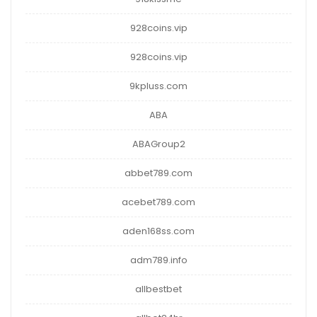
928coins.vip
928coins.vip
9kpluss.com
ABA
ABAGroup2
abbet789.com
acebet789.com
aden168ss.com
adm789.info
allbestbet