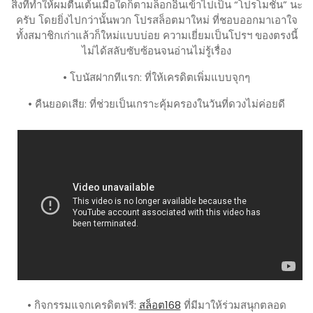
สิ่งที่ทำให้ผมตื่นเต้นเมื่อใดก็ตามล็อกอินเข้าไปเป็น “โปรโมชั่น” นะ
ครับ โดยยิ่งไปกว่านั้นพวก โปรสล็อตมาใหม่ ที่ชอบออกมาเอาใจ
ทั้งสมาชิกเก่าแล้วก็ใหม่แบบบ่อย ความเยี่ยมเป็นโปรฯ ของตรงนี้
ไม่ได้สลับซับซ้อนจนอ่านไม่รู้เรื่อง
• โบนัสฝากทีแรก: ที่ให้เครดิตเพิ่มแบบจุกๆ
• คืนยอดเสีย: ที่ช่วยเป็นเกราะคุ้มครองในวันที่ดวงไม่ค่อยดี
• กิจกรรมแจกเครดิตฟรี:
สล็อต168
ที่มีมาให้ร่วมสนุกตลอด