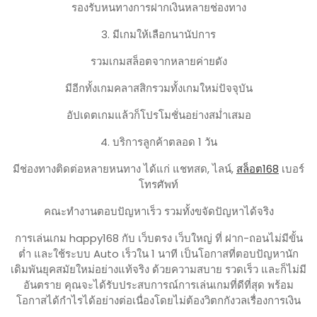
รองรับหนทางการฝากเงินหลายช่องทาง
3. มีเกมให้เลือกนานัปการ
รวมเกมสล็อตจากหลายค่ายดัง
มีอีกทั้งเกมคลาสสิกรวมทั้งเกมใหม่ปัจจุบัน
อัปเดตเกมแล้วก็โปรโมชั่นอย่างสม่ำเสมอ
4. บริการลูกค้าตลอด 1 วัน
มีช่องทางติดต่อหลายหนทาง ได้แก่ แชทสด, ไลน์,
สล็อต168
เบอร์
โทรศัพท์
คณะทำงานตอบปัญหาเร็ว รวมทั้งขจัดปัญหาได้จริง
การเล่นเกม happy168 กับ เว็บตรง เว็บใหญ่ ที่ ฝาก-ถอนไม่มีขั้น
ต่ำ และใช้ระบบ Auto เร็วใน 1 นาที เป็นโอกาสที่ตอบปัญหานัก
เดิมพันยุคสมัยใหม่อย่างแท้จริง ด้วยความสบาย รวดเร็ว และก็ไม่มี
อันตราย คุณจะได้รับประสบการณ์การเล่นเกมที่ดีที่สุด พร้อม
โอกาสได้กำไรได้อย่างต่อเนื่องโดยไม่ต้องวิตกกังวลเรื่องการเงิน