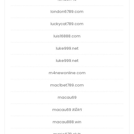
london6789.com
luckycat789.com
luis16888.com
luke999.net
luke999.net
m4newonline.com
mac1bet789.com
macau69
macau69 สมัคร
macau888.win