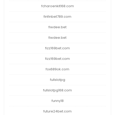
fcharoenkit168.com
finfinbet789.com
fiwdee.bet
fiwdee.bet
fizz169bet.com
fizz169bet.com
fox689ok.com
fullslotpg
fullslotpg168.com
funny18
future24bet.com