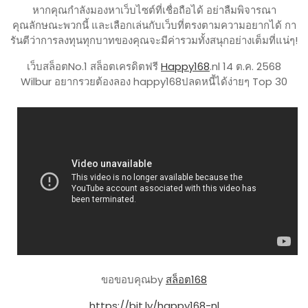
หากคุณกำลังมองหาเว็บไซต์ที่เชื่อถือได้ อย่าลืมพิจารณา
คุณลักษณะพวกนี้ และเลือกเล่นกับเว็บที่ตรงตามความอยากได้ กา
รันตีว่าการลงทุนทุกบาทของคุณจะมีค่ารวมทั้งสนุกอย่างเต็มที่แน่ๆ!
เว็บสล็อตNo.1 สล็อตเครดิตฟรี
Happy168
.nl 14 ต.ค. 2568
Wilbur อยากรวยต้องลอง happy168ปลดหนี้ได้ง่ายๆ Top 30
ขอขอบคุณby
สล็อต168
https://bit.ly/happy168-nl