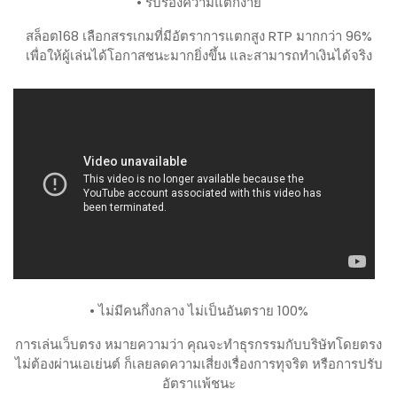
• รับรองความแตกง่าย
สล็อต168 เลือกสรรเกมที่มีอัตราการแตกสูง RTP มากกว่า 96%
เพื่อให้ผู้เล่นได้โอกาสชนะมากยิ่งขึ้น และสามารถทำเงินได้จริง
• ไม่มีคนกึ่งกลาง ไม่เป็นอันตราย 100%
การเล่นเว็บตรง หมายความว่า คุณจะทำธุรกรรมกับบริษัทโดยตรง
ไม่ต้องผ่านเอเย่นต์ ก็เลยลดความเสี่ยงเรื่องการทุจริต หรือการปรับ
อัตราแพ้ชนะ