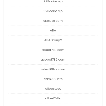
928coins.vip
928coins.vip
9kpluss.com
ABA
ABAGroup2
abbet789.com
acebet789.com
aden168ss.com
adm789.info
allbestbet
allbet24hr