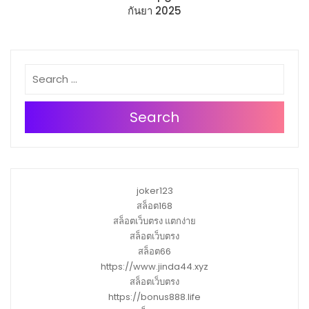
กันยา 2025
Search
joker123
สล็อต168
สล็อตเว็บตรง แตกง่าย
สล็อตเว็บตรง
สล็อต66
https://www.jinda44.xyz
สล็อตเว็บตรง
https://bonus888.life