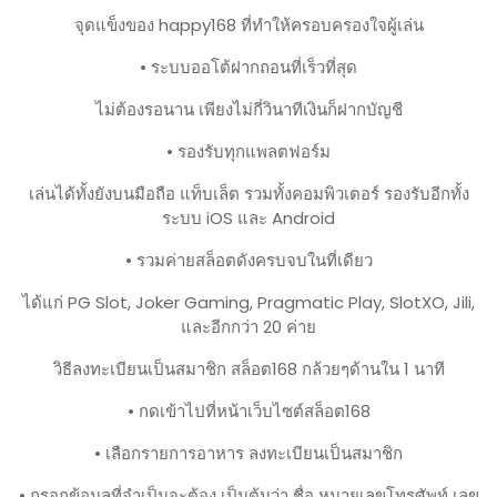
จุดแข็งของ happy168 ที่ทำให้ครอบครองใจผู้เล่น
• ระบบออโต้ฝากถอนที่เร็วที่สุด
ไม่ต้องรอนาน เพียงไม่กี่วินาทีเงินก็ฝากบัญชี
• รองรับทุกแพลตฟอร์ม
เล่นได้ทั้งยังบนมือถือ แท็บเล็ต รวมทั้งคอมพิวเตอร์ รองรับอีกทั้ง
ระบบ iOS และ Android
• รวมค่ายสล็อตดังครบจบในที่เดียว
ได้แก่ PG Slot, Joker Gaming, Pragmatic Play, SlotXO, Jili,
และอีกกว่า 20 ค่าย
วิธีลงทะเบียนเป็นสมาชิก สล็อต168 กล้วยๆด้านใน 1 นาที
• กดเข้าไปที่หน้าเว็บไซต์สล็อต168
• เลือกรายการอาหาร ลงทะเบียนเป็นสมาชิก
• กรอกข้อมูลที่จำเป็นจะต้อง เป็นต้นว่า ชื่อ หมายเลขโทรศัพท์ เลข