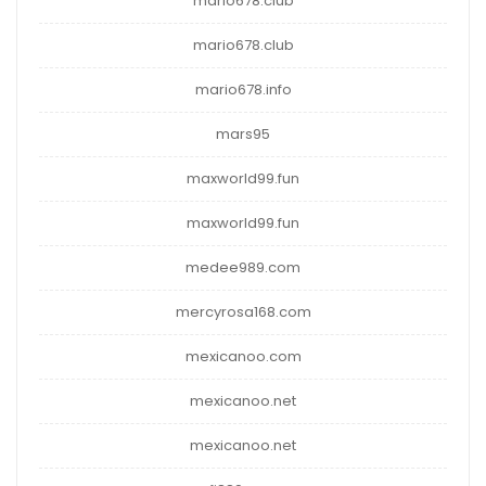
mario678.club
mario678.club
mario678.info
mars95
maxworld99.fun
maxworld99.fun
medee989.com
mercyrosa168.com
mexicanoo.com
mexicanoo.net
mexicanoo.net