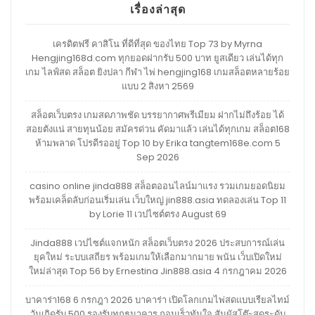
เรื่องล่าสุด
เครดิตฟรี คาสิโน ที่ดีที่สุด ของไทย Top 73 by Myrna
Hengjing168d.com ทุกยอดฝากรับ 500 บาท ยูสเดียว เล่นได้ทุก
เกม ไลฟ์สด สล็อต ยิงปลา กีฬา ไพ่ hengjing168 เกมสล็อตหลายร้อย
แบบ 2 สิงหา 2569
สล็อตเว็บตรง เกมสดภาพชัด บรรยากาศพรีเมียม ฝากไม่ถึงร้อย ได้
สอยตังแน่ สายทุนน้อย สมัครด่วน คัดมาแล้ว เล่นได้ทุกเกม สล็อต168
ห้ามพลาด โปรดีรออยู่ Top 10 by Erika tangtem168e.com 5
Sep 2026
casino online jinda888 สล็อตออนไลน์มาแรง รวมเกมยอดนิยม
พร้อมเคล็ดลับก่อนเริ่มเล่น เว็บใหญ่ jin888.asia ทดลองเล่น Top 11
by Lorie 11 เวปไซต์ตรง August 69
Jinda888 เวปไซต์แจกหนัก สล็อตเว็บตรง 2026 ประสบการณ์เล่น
ยุคใหม่ ระบบเสถียร พร้อมเกมให้เลือกมากมาย พนัน เว็บเปิดใหม่
ใหม่ล่าสุด Top 56 by Ernestina Jin888.asia 4 กรกฎาคม 2026
บาคาร่า168 6 กรกฎา 2026 บาคาร่า เปิดโลกเกมไพ่สดแบบเรียลไทม์
วันเกิดรับ 500 รองรับทุกธนาคาร ถอนเร็วทันใจ สัมผัสโต๊ะสดระดับ