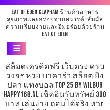
Skip
to
eat of eden clapham ร้านค้าอาหาร
content
สุขภาพและอร่อยจากสวรรค์: สัมผัส
ความเรียบง่ายและอิ่มอร่อยด้วยร้าน
Eat of Eden
Open
Button
สล็อตเครดิตฟรี เว็บตรง ครบ
วงจร หวย บาคาร่า สล็อต ยิง
ปลา แทงบอล Top 25 by Wilbur
Happy168.nl เช็คอินรับทรัพย์ 300
บาท เล่นง่าย ถอนได้จริง หวย