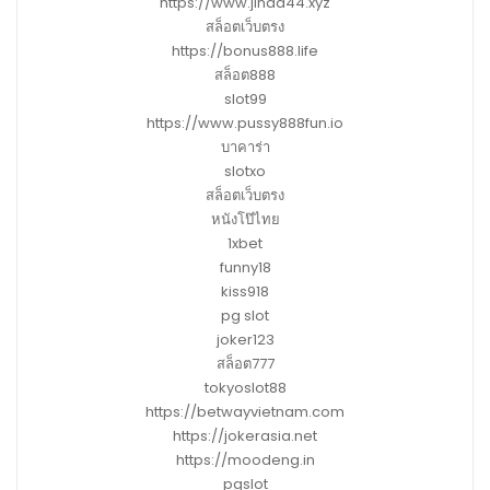
https://www.jinda44.xyz
สล็อตเว็บตรง
https://bonus888.life
สล็อต888
slot99
https://www.pussy888fun.io
บาคาร่า
slotxo
สล็อตเว็บตรง
หนังโป๊ไทย
1xbet
funny18
kiss918
pg slot
joker123
สล็อต777
tokyoslot88
https://betwayvietnam.com
https://jokerasia.net
https://moodeng.in
pgslot