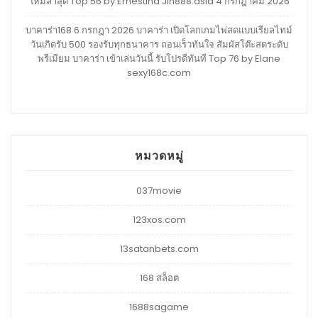
ใหม่ล่าสุด Top 56 by Ernestina Jin888.asia 4 กรกฎาคม 2026
บาคาร่า168 6 กรกฎา 2026 บาคาร่า เปิดโลกเกมไพ่สดแบบเรียลไทม์
วันเกิดรับ 500 รองรับทุกธนาคาร ถอนเร็วทันใจ สัมผัสโต๊ะสดระดับ
พรีเมียม บาคาร่า เข้าเล่นวันนี้ รับโปรดีทันที Top 76 by Elane
sexy168c.com
หมวดหมู่
037movie
123xos.com
13satanbets.com
168 สล็อต
1688sagame