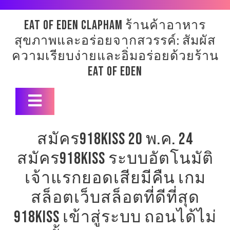
Skip
to
eat of eden clapham ร้านค้าอาหาร
content
สุขภาพและอร่อยจากสวรรค์: สัมผัส
ความเรียบง่ายและอิ่มอร่อยด้วยร้าน
Eat of Eden
Open
Button
สมัคร918kiss 20 พ.ค. 24
สมัคร918kiss ระบบอัตโนมัติ
เจ้าแรกยอดเสียมีคืน เกม
สล็อตเว็บสล็อตที่ดีที่สุด
918kiss เข้าสู่ระบบ ถอนได้ไม่