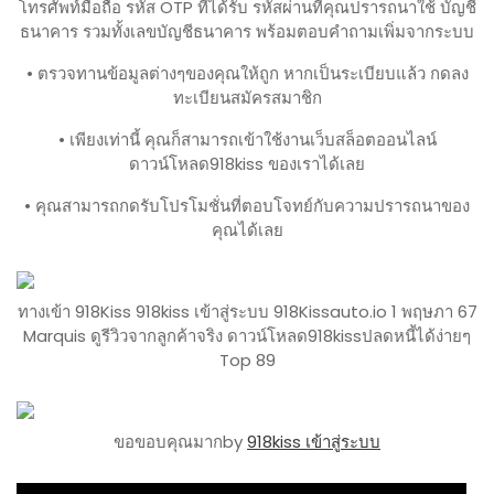
โทรศัพท์มือถือ รหัส OTP ที่ได้รับ รหัสผ่านที่คุณปรารถนาใช้ บัญชี
ธนาคาร รวมทั้งเลขบัญชีธนาคาร พร้อมตอบคำถามเพิ่มจากระบบ
• ตรวจทานข้อมูลต่างๆของคุณให้ถูก หากเป็นระเบียบแล้ว กดลง
ทะเบียนสมัครสมาชิก
• เพียงเท่านี้ คุณก็สามารถเข้าใช้งานเว็บสล็อตออนไลน์
ดาวน์โหลด918kiss ของเราได้เลย
• คุณสามารถกดรับโปรโมชั่นที่ตอบโจทย์กับความปรารถนาของ
คุณได้เลย
ทางเข้า 918Kiss 918kiss เข้าสู่ระบบ 918Kissauto.io 1 พฤษภา 67
Marquis ดูรีวิวจากลูกค้าจริง ดาวน์โหลด918kissปลดหนี้ได้ง่ายๆ
Top 89
ขอขอบคุณมากby
918kiss เข้าสู่ระบบ