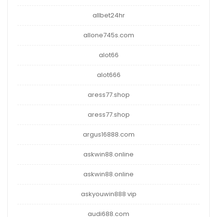
allbet24hr
allone745s.com
alot66
alot666
aress77.shop
aress77.shop
argus16888.com
askwin88.online
askwin88.online
askyouwin888 vip
audi688.com