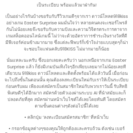
เป็นระเบียบ พร้อมแล้วมาฝ่ากัน!
เป็นอย่างไรกันบ้างขอรับกับรีวิวเกมดีๆจากเรา ดาวน์โหลด918kiss
อย่างเกม Easter Surprise ผมมั่นใจว่า หลายคนคงจะเซอร์ไพรส์
กันไม่น้อยเลยจ๊ะขอรับกับความปังและความวิจิตรตระการตาจาก
เกมสล็อตออนไลน์เกมนี้ ไม่ว่าจะด้วยอัตราการชำระเงินรางวัลที่ดี
มีฟีเจอร์ค่อนข้างมากมาย ซึ่งแต่ละฟีพบร์ก็เข้าใจง่ายแบบสุดๆก็น่า
จะชอบใจแฟนคลับ918KISS ไม่มากมายก็น้อย
นั่นแหละนะครับ ซึ่งบอกเลยคะครับว่า นอกเหนือจากเกม Easter
Surprise แล้ว ก็ยังมีเกมบันเทิงใจๆอีกเพียบเลยมากไม่น้อยเลยที
เดียวบน 918kiss ดาวน์โหลดและติดตั้งพร้อมได้แล้ววันนี้ เมื่อก่อน
จะไปถึงขั้นในตอนนั้น คุณต้องลงทะเบียนใหม่กับเราให้เป็นระเบียบ
ก่อนครับผม เพียงแต่สมัครเป็นสมาชิกใหม่กับพวกเราวันนี้ รับสิทธิ
พิเศษดีๆได้อีกมาก สมัครด้วยตัวเองผ่านระบบ AI ที่นำสมัยและก็
ปลอดภัยที่สุด สมัครผ่านหน้าเว็บไซต์ได้เลยโดยทันที โดยสมัคร
ตามขั้นตอนต่างๆดังต่อไปนี้ได้เลย
• คลิกปุ่ม ‘ลงทะเบียนสมัครสมาชิก’ ที่หน้าเว็บ
• กรอกข้อมูลต่างๆของคุณให้ถูกต้องและครบถ้วน ดังเช่น เบอร์