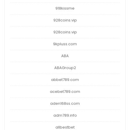
918kissme
928coins.vip
928coins.vip
9kpluss.com
ABA
ABAGroup2
abbet789.com
acebet789.com
aden168ss.com
adm789.info
allbestbet