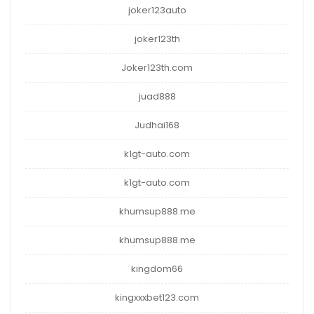
joker123auto
joker123th
Joker123th.com
juad888
Judhai168
k1gt-auto.com
k1gt-auto.com
khumsup888.me
khumsup888.me
kingdom66
kingxxxbet123.com