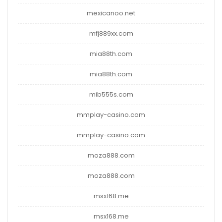
mexicanoo.net
mfj889xx.com
mia88th.com
mia88th.com
mib555s.com
mmplay-casino.com
mmplay-casino.com
moza888.com
moza888.com
msx168.me
msx168.me