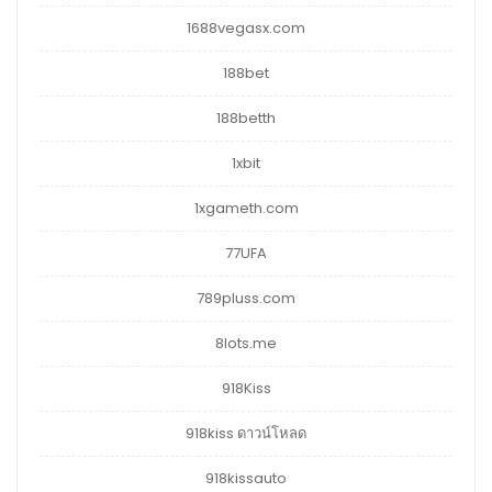
1688vegasx.com
188bet
188betth
1xbit
1xgameth.com
77UFA
789pluss.com
8lots.me
918Kiss
918kiss ดาวน์โหลด
918kissauto