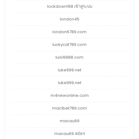
lockdown168 เข้าสู่ระบบ
london45
london6789.com
luckycat789.com
luis16888.com
luke999.net
luke999.net
m4newonline.com
mac1bet789.com
macau69
macau69 สมัคร