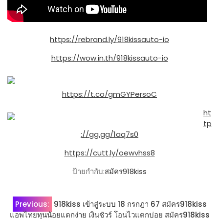
https://rebrand.ly/918kissauto-io
https://wow.in.th/918kissauto-io
https://t.co/gmGYPersoC
ht
tp
://gg.gg/1aq7s0
https://cutt.ly/oewvhss8
ป้ายกำกับ:
สมัคร918kiss
แนะแนว
Previous:
918kiss เข้าสู่ระบบ 18 กรกฎา 67 สมัคร918kiss
แอพไทยทุนน้อยแตกง่าย เงินชัวร์ โอนไวแตกบ่อย สมัคร918kiss