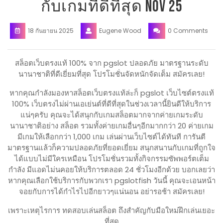
กับเกมที่ดีที่สุด NOV 25
18 กันยายน 2025
Eugene Wood
0 Comments
สล็อตเว็บตรงแท้ 100% จาก pgslot ปลอดภัย มาตรฐานระดับ
นานาชาติที่ดีเยี่ยมที่สุด โปรโมชั่นจัดหนักจัดเต็ม สมัครเลย!
หากคุณกำลังมองหาสล็อตเว็บตรงแท้ล่ะก็ pgslot เว็บไซต์ตรงแท้
100% เว็บตรงไม่ผ่านเอเย่นต์ที่ดีที่สุดในช่วงเวลานี้ยินดีให้บริการ
แน่ๆครับ คุณจะได้สนุกกับเกมสล็อตมากจากค่ายเกมระดับ
นานาชาติอย่าง สล็อต รวมทั้งค่ายเกมอื่นๆอีกมากกว่า 20 ค่ายเกม
มีเกมให้เลือกกว่า 1,000 เกม เล่นผ่านเว็บไซต์ได้ทันที การันตี
มาตรฐานแล้วก็ความปลอดภัยที่ยอดเยี่ยม สนุกสนานกับเกมที่ถูกใจ
ได้แบบไม่มีใครเหมือน โปรโมชั่นรวมทั้งกิจกรรมซัพพอร์ตเต็ม
กำลัง มีแอดไม่นคอยให้บริการตลอด 24 ชั่วโมงอีกด้วย บอกเลยว่า
หากคุณเลือกใช้บริการกับพวกเรา pgslotfish วันนี้ คุณจะเอนหน้า
จอยกับการได้กำไรไปอีกยาวๆแน่นอน อย่ารอช้า สมัครเลย!
เพราะเหตุไรการ ทดสอบเล่นสล็อต ถึงสำคัญกับมือใหม่ฝึกเล่นเยอะ
ที่สุด