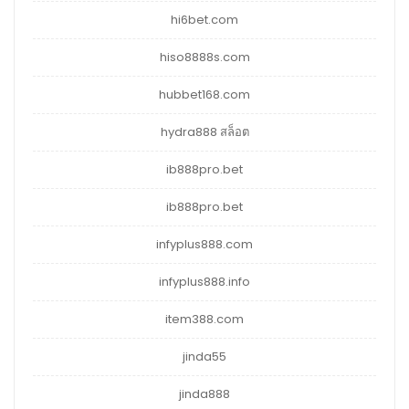
hi6bet.com
hiso8888s.com
hubbet168.com
hydra888 สล็อต
ib888pro.bet
ib888pro.bet
infyplus888.com
infyplus888.info
item388.com
jinda55
jinda888