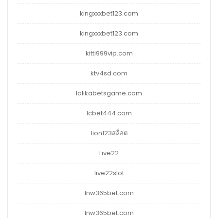
kingxxxbet123.com
kingxxxbet123.com
kitti999vip.com
ktv4sd.com
lalikabetsgame.com
lcbet444.com
lion123สล็อต
Live22
live22slot
lnw365bet.com
lnw365bet.com