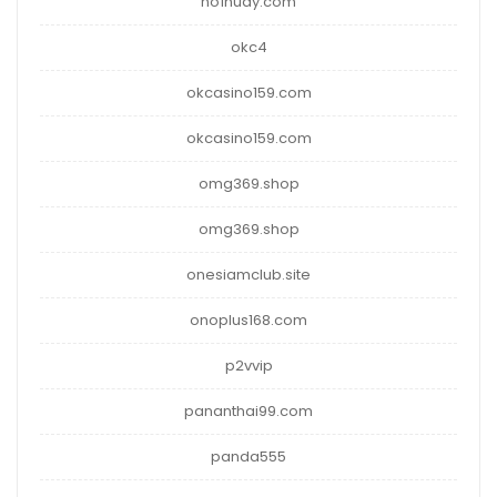
no1huay.com
okc4
okcasino159.com
okcasino159.com
omg369.shop
omg369.shop
onesiamclub.site
onoplus168.com
p2vvip
pananthai99.com
panda555