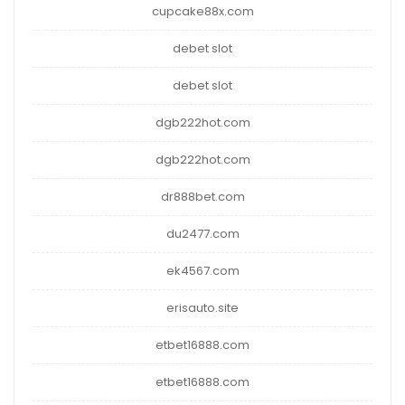
cupcake88x.com
debet slot
debet slot
dgb222hot.com
dgb222hot.com
dr888bet.com
du2477.com
ek4567.com
erisauto.site
etbet16888.com
etbet16888.com