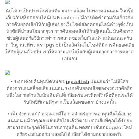
นับได้ว่าเป็นประเด็นร้อนที่พวกเรา สล็อต ไม่พลาดแน่นอน ในกรุ๊ป
เกี่ยวกับสล็อตออนไลน์บน Facebook มีการตัดคำถามกันเกี่ยวกับ
การคืนยอดเสียให้กับผู้เล่นของเว็บไซต์สล็อตออนไลน์ต่างๆซึ่งเป็น
หัวข้อที่น่าสนใจมากๆว่า การคืนยอดเสียให้กับผู้เล่นนั้น มันคือการ
ช่วยผู้เล่นหรือวิธีการทำการตลาดของเว็บกันแน่? แน่นอนนะครับ
ว่า ในฐานะที่พวกเรา pgslot เป็นเลิศในเว็บไซต์ที่มีการคืนยอดเสีย
ให้กับผู้เล่นด้วยนั้น เราให้ความเอาใจใส่กับผู้เล่นมากกว่าการตลาด
แน่นอน
• ระบบช่วยคืนทุนนิดหน่อย:
pgslotfish
แน่นอนว่า ไม่มีใคร
ต้องการเล่นสล็อตเสียแน่นอน ระบบคืนยอดเสียของพวกเราคืออีก
หนึ่งโอกาสสำหรับนักเดิมพันที่เกลียดรับเครดิตฟรี เพื่อที่คุณจะได้
รับสิทธิพิเศษดีๆจากเว็บสล็อตของเราบ้างแค่นั้น
• เพิ่มจังหวะแก้ตัว: คุณจะมีโอกาสสำหรับการเอาทุนคืนได้อย่าง
แน่นอน แม้ว่าคุณจะเล่นเสียไปแล้วก็ตาม ยอดเสียที่คุณได้รับจะ
สามารถประยุกต์ใช้ในการเอาทุนคืน ทดสอบเล่นเกมpgslotใหม่
หรือจะถอนออกมาเลยยังได้ เลือกได้ตามอยากเลยครับ