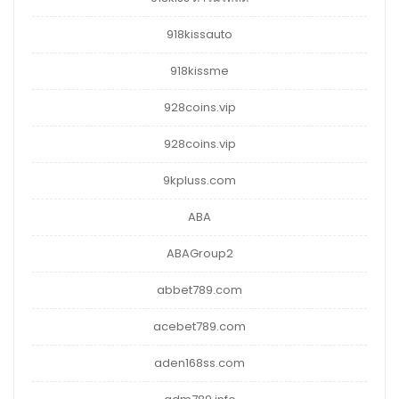
918kissauto
918kissme
928coins.vip
928coins.vip
9kpluss.com
ABA
ABAGroup2
abbet789.com
acebet789.com
aden168ss.com