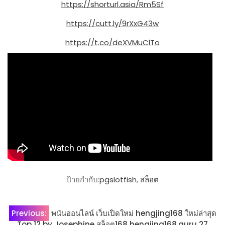
https://shorturl.asia/Rm5Sf
https://cutt.ly/9rXxG43w
https://t.co/deXVMuClTo
ป้ายกำกับ:
pgslotfish
,
สล็อต
แนะแนว
Previous:
พนันออนไลน์ เว็บเปิดใหม่ hengjing168 ใหม่ล่าสุด
Top 12 by Josephine สล็อต168 hengjing168.guru 27