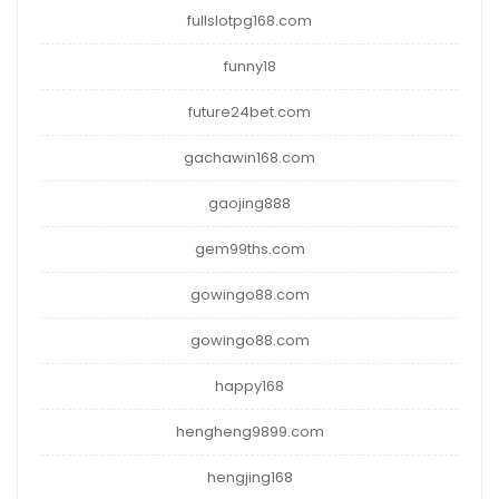
fullslotpg168.com
funny18
future24bet.com
gachawin168.com
gaojing888
gem99ths.com
gowingo88.com
gowingo88.com
happy168
hengheng9899.com
hengjing168