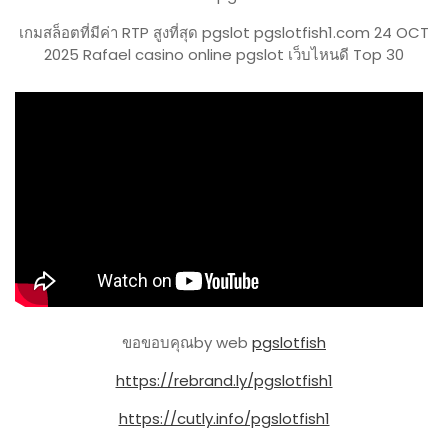
เกมสล็อตที่มีค่า RTP สูงที่สุด pgslot pgslotfish1.com 24 OCT
2025 Rafael casino online pgslot เว็บไหนดี Top 30
ขอขอบคุณby web
pgslotfish
https://rebrand.ly/pgslotfish1
https://cutly.info/pgslotfish1