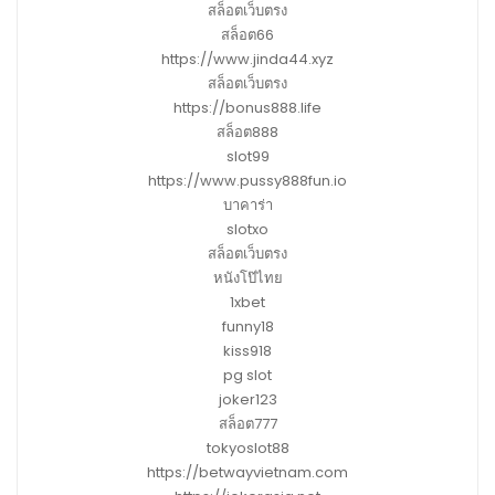
สล็อตเว็บตรง
สล็อต66
https://www.jinda44.xyz
สล็อตเว็บตรง
https://bonus888.life
สล็อต888
slot99
https://www.pussy888fun.io
บาคาร่า
slotxo
สล็อตเว็บตรง
หนังโป๊ไทย
1xbet
funny18
kiss918
pg slot
joker123
สล็อต777
tokyoslot88
https://betwayvietnam.com