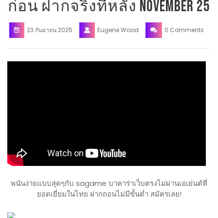
ก่อน ฝากจริงทีหลัง November 25
23 กันยายน 2025
Eugene Wood
0 Comments
พนันง่ายแบบสุดๆกับ sagame บาคาร่าเว็บตรงไม่ผ่านเอเย่นต์ที่
ยอดเยี่ยมในไทย ฝากถอนไม่มีขั้นต่ำ สมัครเลย!