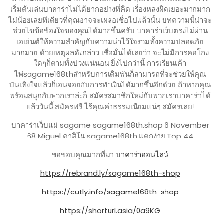
เริ่มต้นเล่นบาคาร่าไม่ได้ยากอย่างที่คิด เรื่องหลงผิดเยอะมากมาก
ไม่น้อยเลยทีเดียวที่คุณอาจจะเผลอเชื่อไปแล้วนั้น บทความนี้น่าจะ
ช่วยไขข้อข้องใจของคุณได้มากขึ้นครับ บาคาร่าเว็บตรงไม่ผ่าน
เอเย่นต์ให้ความสำคัญกับความน่าไว้ใจรวมทั้งความปลอดภัย
มากมาย ด้วยเหตุผลดังกล่าว เชื่อมั่นได้เลยว่า จะไม่มีการคดโกง
ใดๆก็ตามทั้งปวงแน่นอน ยิ่งไปกว่านี้ การเรียนเค้า
ไพ่sagame168thสำหรับการเดิมพันก็สามารถที่จะช่วยให้คุณ
บันเทิงใจแล้วก็เอนจอยกับการทำเงินได้มากขึ้นอีกด้วย ถ้าหากคุณ
พร้อมสนุกกับพวกเราล่ะก็ สมัครสมาชิกใหม่กับพวกเราบาคาร่าได้
แล้ววันนี้ สมัครฟรี ไร้คุณค่าธรรมเนียมแน่ๆ สมัครเลย!
บาคาร่าเว็บแม่ sagame sagame168th.shop 6 November
68 Miguel คาสิโน sagame168th แตกง่าย Top 44
ขอขอบคุณมากที่มา
บาคาร่าออนไลน์
https://rebrand.ly/sagame168th-shop
https://cutly.info/sagame168th-shop
https://shorturl.asia/0a9KG