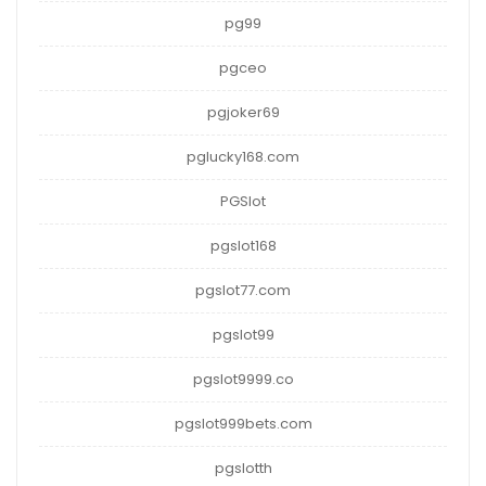
pg99
pgceo
pgjoker69
pglucky168.com
PGSlot
pgslot168
pgslot77.com
pgslot99
pgslot9999.co
pgslot999bets.com
pgslotth