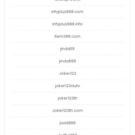
infyplus888.com
infyplus888.info
item388.com
jinda55
jinda888
Joker123
joker123auto
joker123th
Joker123th.com
juad888