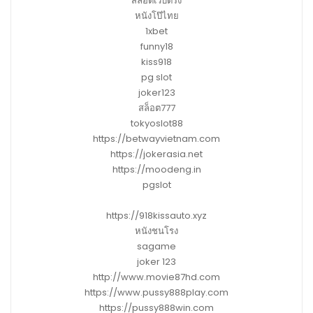
สล็อตเว็บตรง
หนังโป๊ไทย
1xbet
funny18
kiss918
pg slot
joker123
สล็อต777
tokyoslot88
https://betwayvietnam.com
https://jokerasia.net
https://moodeng.in
pgslot
https://918kissauto.xyz
หนังชนโรง
sagame
joker 123
http://www.movie87hd.com
https://www.pussy888play.com
https://pussy888win.com