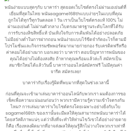
พนันง่ายแบบสุดๆกับ บาคาร่า สุดยอดเว็บไซต์ตรงไม่ผ่านเอเย่นต์ที่
เยี่ยมที่สุดในไทย พนันsagame168thแบบง่ายๆในแบบที่คุณ
ถูกใจได้ทุกวี่ทุกวันตลอด 1 วัน เราเป็นเว็บไซต์ตรงแท้ 100% ไม่
ผ่านเอเย่นต์ ไม่ผ่านตัวกลาง เว็บตรงมาตรฐานระดับโลกที่ได้รับ
การรับรองลิขสิทธิ์แท้ บันเทิงใจกับการเดิมพันได้อย่างปลอดภัย
ไม่มีอย่างต่ำในการฝากถอน พนันง่ายแบบไร้ขีดจำกัดอะไรก็ตามมี
โปรโมชั่นและกิจกรรมซัพพอร์ตมากมายก่ายกอง รับเครดิตฟรีหรือ
ค่าคอมได้อย่างมาก บอกเลยว่า บาคาร่า ตอบปัญหาการพนันของ
คุณได้อย่างไม่ต้องสงสัย ถ้าหากคุณพร้อมแล้วล่ะก็ สมัครเป็น
สมาชิกใหม่ได้แล้ววันนี้ บาคาร่าออนไลน์สมัครฟรี ไม่มีคุณค่า
จารีต สมัครเลย!
บาคาร่ากับเรื่องรู้ผิดที่พบมากที่สุดในช่วงเวลานี้
ก่อนที่คุณจะเข้ามาเล่นบาคาร่าออนไลน์กับพวกเรา ผมต้องการขอ
เช็คเพื่อความแน่นอนก่อนว่า พวกเรามีความรู้ความเข้าใจตรงกัน
ไหม? การเล่นบาคาร่าเว็บไซต์ตรงโดยเฉพาะอย่างยิ่งกับเว็บ
sagame168th ของเรานั้นจะมีผลให้คุณสามารถพนันบาคาร่าได้
โดยสวัสดิภาพแน่ๆ แต่ว่าสิ่งที่จะทำให้ท่านไขว้เขวได้อย่างง่ายดาย
ก็คือ เรื่องหลงผิดมากที่อาจส่งผลให้คุณรู้สึกไม่วางใจพวกเราเท่าที่