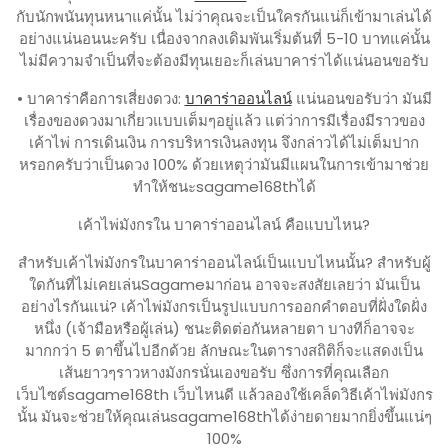
กับนักพนันทุนหนาแค่นั้น ไม่ว่าคุณจะเป็นใครกันแน่ก็เข้ามาเล่นได้
อย่างแน่นอนนะครับ เนื่องจากลงเดิมพันเริ่มต้นที่ 5-10 บาทแค่นั้น
ไม่มีความจำเป็นที่จะต้องมีทุนเยอะก็เล่นบาคาร่าได้แน่นอนขอรับ
• บาคาร่าคือการเสี่ยงดวง:
บาคาร่าออนไลน์
แน่นอนขอรับว่า มันมี
เรื่องของดวงมาเกี่ยวแบบเต็มๆอยู่แล้ว แต่ว่าการมีเรื่องมีราวของ
เค้าไพ่ การเดินเงิน การบริหารเงินลงทุน จึงกล่าวได้ไม่เต็มปาก
หรอกครับว่าเป็นดวง 100% ด้วยเหตุว่ามันมีแผนในการเข้ามาช่วย
ทำให้ชนะsagame168thได้
เค้าไพ่มังกรใน บาคาร่าออนไลน์ คือแบบไหน?
สำหรับเค้าไพ่มังกรในบาคาร่าออนไลน์เป็นแบบไหนนั้น? สำหรับผู้
ใดกันที่ไม่เคยเล่นSagameมาก่อน อาจจะสงสัยเลยว่า มันเป็น
อย่างไรกันแน่? เค้าไพ่มังกรเป็นรูปแบบการออกคำตอบที่ฝั่งใดฝั่ง
หนึ่ง (เจ้ามือหรือผู้เล่น) ชนะติดต่อกันหลายตา บางทีก็อาจจะ
มากกว่า 5 ตาขึ้นไปอีกด้วย ลักษณะในตารางสถิติก็จะแสดงเป็น
เส้นยาวๆราวหางมังกรนั่นเองขอรับ ซึ่งการที่คุณเลือก
เว็บไซต์sagame168th เว็บไหนดี แล้วลองใช้เคล็ดวิธีเค้าไพ่มังกร
นั้น มันจะช่วยให้คุณเล่นsagame168thได้ง่ายดายมากยิ่งขึ้นแน่ๆ
100%