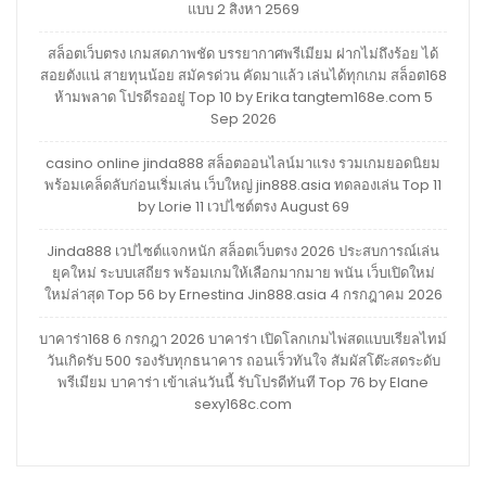
แบบ 2 สิงหา 2569
สล็อตเว็บตรง เกมสดภาพชัด บรรยากาศพรีเมียม ฝากไม่ถึงร้อย ได้
สอยตังแน่ สายทุนน้อย สมัครด่วน คัดมาแล้ว เล่นได้ทุกเกม สล็อต168
ห้ามพลาด โปรดีรออยู่ Top 10 by Erika tangtem168e.com 5
Sep 2026
casino online jinda888 สล็อตออนไลน์มาแรง รวมเกมยอดนิยม
พร้อมเคล็ดลับก่อนเริ่มเล่น เว็บใหญ่ jin888.asia ทดลองเล่น Top 11
by Lorie 11 เวปไซต์ตรง August 69
Jinda888 เวปไซต์แจกหนัก สล็อตเว็บตรง 2026 ประสบการณ์เล่น
ยุคใหม่ ระบบเสถียร พร้อมเกมให้เลือกมากมาย พนัน เว็บเปิดใหม่
ใหม่ล่าสุด Top 56 by Ernestina Jin888.asia 4 กรกฎาคม 2026
บาคาร่า168 6 กรกฎา 2026 บาคาร่า เปิดโลกเกมไพ่สดแบบเรียลไทม์
วันเกิดรับ 500 รองรับทุกธนาคาร ถอนเร็วทันใจ สัมผัสโต๊ะสดระดับ
พรีเมียม บาคาร่า เข้าเล่นวันนี้ รับโปรดีทันที Top 76 by Elane
sexy168c.com