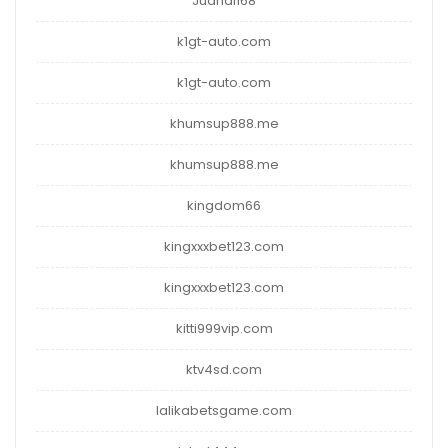
Judhai168
k1gt-auto.com
k1gt-auto.com
khumsup888.me
khumsup888.me
kingdom66
kingxxxbet123.com
kingxxxbet123.com
kitti999vip.com
ktv4sd.com
lalikabetsgame.com