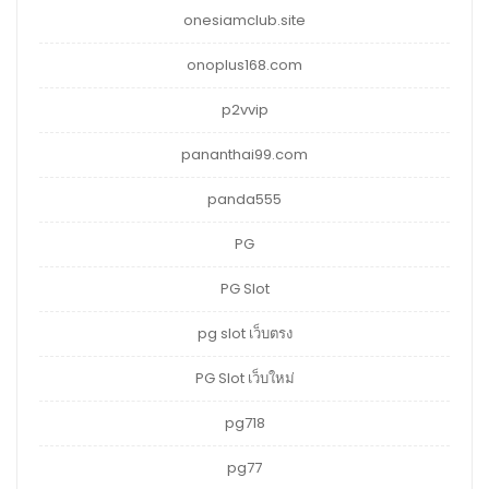
onesiamclub.site
onoplus168.com
p2vvip
pananthai99.com
panda555
PG
PG Slot
pg slot เว็บตรง
PG Slot เว็บใหม่
pg718
pg77