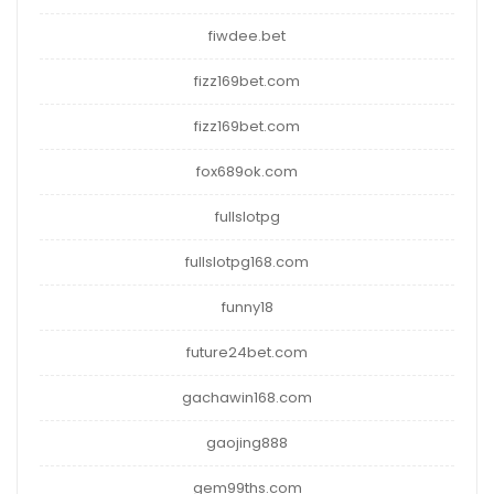
fiwdee.bet
fizz169bet.com
fizz169bet.com
fox689ok.com
fullslotpg
fullslotpg168.com
funny18
future24bet.com
gachawin168.com
gaojing888
gem99ths.com