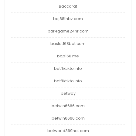
Baccarat
baj88thbz.com
bar4game24hr.com
baslot168bet.com
bbp168.me
betflixtikto.info
betflixtikto.info
betway
betwin6666.com
betwin6666.com
betworld369hot.com