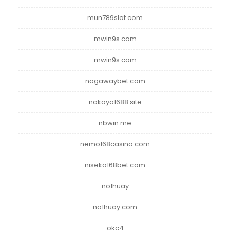
mun789slot.com
mwin9s.com
mwin9s.com
nagawaybet.com
nakoya1688.site
nbwin.me
nemo168casino.com
niseko168bet.com
no1huay
no1huay.com
okc4