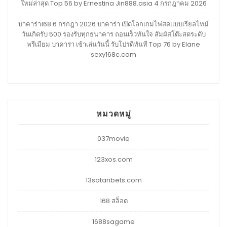
ใหม่ล่าสุด Top 56 by Ernestina Jin888.asia 4 กรกฎาคม 2026
บาคาร่า168 6 กรกฎา 2026 บาคาร่า เปิดโลกเกมไพ่สดแบบเรียลไทม์
วันเกิดรับ 500 รองรับทุกธนาคาร ถอนเร็วทันใจ สัมผัสโต๊ะสดระดับ
พรีเมียม บาคาร่า เข้าเล่นวันนี้ รับโปรดีทันที Top 76 by Elane
sexy168c.com
หมวดหมู่
037movie
123xos.com
13satanbets.com
168 สล็อต
1688sagame