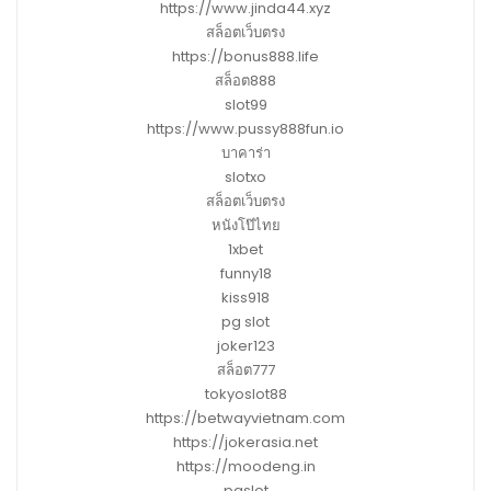
https://www.jinda44.xyz
สล็อตเว็บตรง
https://bonus888.life
สล็อต888
slot99
https://www.pussy888fun.io
บาคาร่า
slotxo
สล็อตเว็บตรง
หนังโป๊ไทย
1xbet
funny18
kiss918
pg slot
joker123
สล็อต777
tokyoslot88
https://betwayvietnam.com
https://jokerasia.net
https://moodeng.in
pgslot