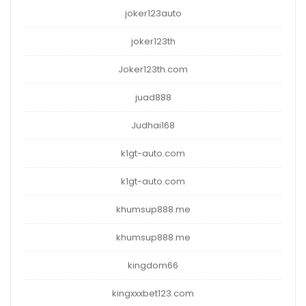
joker123auto
joker123th
Joker123th.com
juad888
Judhai168
k1gt-auto.com
k1gt-auto.com
khumsup888.me
khumsup888.me
kingdom66
kingxxxbet123.com