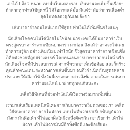
เองได้ 1 ถึง 2 หน่วย เท่านั้นในแต่ละรอบ เงินท่านจะเพิ่มขึ้นเรื่อยๆ
ถ้าหากทุกท่านใช้สูตรนี้ ได้โอกาสแพ้มั้ย มีแต่ว่านับว่าการเสี่ยงต่ำ
สุดไปทดลองดูกันเลยจ้ะขา
เล่นบาคาร่าออนไลน์แบบใช้สูตร ทำเงินได้เพิ่มขึ้นจริงแน่ๆ
นักเสี่ยงโชคคนไม่ใช่น้อยไม่ใช่น้อยน่าจะเคยได้ยินบาคาร่าเว็บ
ตรงสูตรบาคาร่าจากเซียนบาคาร่า มาก่อน ถึงแม้ว่าอาจจะไม่เคย
ทำความรู้จัก อย่างเต็มเปี่ยมเท่าไรนัก ซึ่งสูตรบาคาร่าจากเซียนซึ่ง
ก็คือตัวช่วยที่ถูกสร้างสรรค์ โดยคนเล่นการบาคาร่าออนไลน์ หรือ
นักเสี่ยงโชคที่มีประสบการณ์ จากที่พวกเขาเห็นข้อด้อย และก็สร้าง
คุณลักษณะเด่น ระหว่างการเล่นขึ้นมา จนถึงกำเนิดเป็นสูตรหลาย
ประเภท ให้เลือกใช้ ซึ่งวันนี้เราจะมากล่าวถึงข้อตกลงในการเล่นบา
คาร่าออนไลน์ มาฝากทุกคนกันนะคะ
เคล็ดวิธีพิเศษที่ช่วยทำเงินได้เงินรางวัลมากเพิ่มขึ้น
เรามาเล่นเรียนเทคนิคพิเศษจากเว็บบาคาร่าเว็บตรงของเรา เคล็ด
วิธีชนะบาคาร่า จากไพ่มังกร แบบไพ่ที่พวกเราเรียกชินหูกันว่า
มังกร มันคือเค้า ที่ไพ่ออกฝั่งใดฝั่งหนึ่งติดๆกัน เขาเรียกว่า เค้าไพ่
มังกร เค้าไพ่มังกรมันมีอีกทั้งข้อดีและข้อเสียนะ