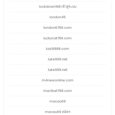
lockdown168 เข้าสู่ระบบ
london45
london6789.com
luckycat789.com
luis16888.com
luke999.net
luke999.net
m4newonline.com
mac1bet789.com
macau69
macau69 สมัคร