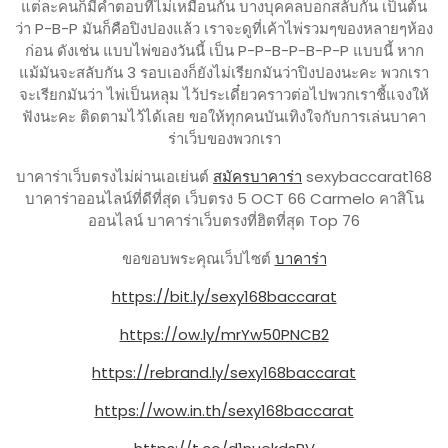
แต่ละคนก็มีคำตอบที่ไม่เหมือนกัน บางบุคคลบอกสลับกัน เป็นต้น
ว่า P-B-P มันก็คือปิงปองแล้ว เราจะดูที่เค้าไพ่รวมๆของหลายๆห้อง
ก่อน ดังเช่น แบบไพ่ของวันนี้ เป็น P-P-B-P-B-P-P แบบนี้ หาก
แม้มันจะสลับกัน 3 รอบเองก็ยังไม่เรียกมันว่าปิงปองนะคะ พวกเรา
จะเรียกมันว่า ไพ่เป็นหลุม ไว้ประเดี๋ยวคราวต่อไปพวกเราชี้แจงให้
ฟังนะคะ ติดตามไว้ได้เลย ขอให้ทุกคนบันเทิงใจกับการเล่นบาคา
ร่าเว็บของพวกเรา
บาคาร่าเว็บตรงไม่ผ่านเอเย่นต์
สมัครบาคาร่า
sexybaccarat168
บาคาร่าออนไลน์ที่ดีที่สุด เว็บตรง 5 OCT 66 Carmelo คาสิโน
ออนไลน์ บาคาร่าเว็บตรงที่ฮิตที่สุด Top 76
ขอขอบพระคุณเว็ปไซต์
บาคาร่า
https://bit.ly/sexy168baccarat
https://ow.ly/mrYw50PNCB2
https://rebrand.ly/sexy168baccarat
https://wow.in.th/sexy168baccarat