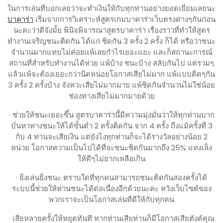
ในการเล่นที่บอกเลยว่าจะทำเงินให้กับทุกท่านอย่างยอดเยี่ยมเลยนะ
บาคาร่า
เริ่มจากการวิเคราะห์สูตรเกมบาคาร่าเว็บตรงต่างๆกันก่อน
นะคะว่าดีจังมั้ย พินิจพิจารณาสูตรบาคาร่า เรื่องราวที่ทำให้สูตร
ทำงานเจริญชนะติดกัน ได้แก่ ชิดกัน 3 ครั้ง 2 ครั้ง ก็ได้ หรือว่าชนะ
จำนวนมากแทบไม่ค่อยแพ้เลยกำไรเยอะแยะ และก็สถานะการณ์
สถานที่สำหรับทำงานได้ห่วย แพ้บ้าง ชนะบ้าง สลับกันไป แต่รวมๆ
แล้วแพ้จะต้องเยอะกว่านิดหน่อยโอกาสเสียไม่มาก แพ้แบบติดๆกัน
3 ครั้ง 2 ครั้งบ้าง จังหวะเสียไม่มากมาย แพ้ชิดกันจำนวนไม่ใช่น้อย
ช่องทางเสียไม่มากมายด้วย
· ช่วยให้ชนะเยอะขึ้น สูตรบาคาร่านี้มีความมุ่งมั่นว่าให้ทุกท่านบาก
บั่นหาทางชนะให้ได้ขั้นต่ำ 2 ครั้งติดกัน จาก 4 ครั้ง ถึงแม้ครั้งที่ 3
กับ 4 ท่านจะเสียเงิน แต่ยังไงทุกท่านก็จะได้รางวัลอย่างน้อย 2
หน่วย โอกาสความเป็นไปได้ที่จะชนะชิดกันมากถึง 25% แทงเล็ง
ให้ดีๆไม่ยากเหลือเกิน
· ยิ่งเล่นยิ่งชนะ ตราบใดที่ทุกคนสามารถชนะติดกันสองครั้งได้
ระบบนี้ช่วยให้ท่านชนะได้ต่อเนื่องอีกด้วยนะคะ หวังเว็บไซต์ของ
พวกเราจะเป็นโอกาสเล่นที่ดีให้กับทุกคน
· เสียหลายครั้งให้หยุดทันที หากท่านเสียท่านก็มีโอกาสเสียตังค์คุณ