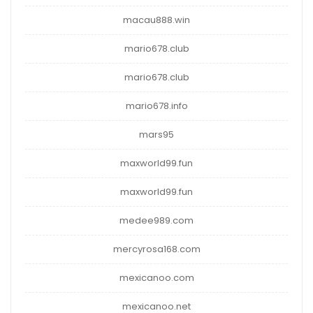
macau888.win
mario678.club
mario678.club
mario678.info
mars95
maxworld99.fun
maxworld99.fun
medee989.com
mercyrosa168.com
mexicanoo.com
mexicanoo.net