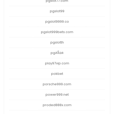
pgslot77.com
pgslot99
pgslot9999.co
pgslot999bets.com
pgslotth
pgสล็อต
play97vip.com
pokbet
porsche999.com
power999.net
proded888x.com