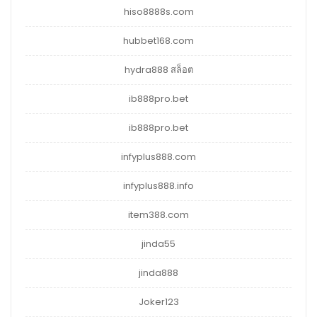
hiso8888s.com
hubbet168.com
hydra888 สล็อต
ib888pro.bet
ib888pro.bet
infyplus888.com
infyplus888.info
item388.com
jinda55
jinda888
Joker123