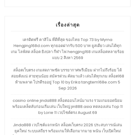
เรื่องล่าสุด
เครดิตฟรี คาสิโน ที่ดีที่สุด ของไทย Top 73 by Myrna
Hengjing168d.com ทุกยอดฝากรับ 500 บาท ยูสเดียว เล่นได้ทุก
เกม ไลฟ์สด สล็อต ยิงปลา กีฬา ไพ่ hengjing168 เกมสล็อตหลายร้อย
แบบ 2 สิงหา 2569
สล็อตเว็บตรง เกมสดภาพชัด บรรยากาศพรีเมียม ฝากไม่ถึงร้อย ได้
สอยตังแน่ สายทุนน้อย สมัครด่วน คัดมาแล้ว เล่นได้ทุกเกม สล็อต168
ห้ามพลาด โปรดีรออยู่ Top 10 by Erika tangtem168e.com 5
Sep 2026
casino online jinda888 สล็อตออนไลน์มาแรง รวมเกมยอดนิยม
พร้อมเคล็ดลับก่อนเริ่มเล่น เว็บใหญ่ jin888.asia ทดลองเล่น Top 11
by Lorie 11 เวปไซต์ตรง August 69
Jinda888 เวปไซต์แจกหนัก สล็อตเว็บตรง 2026 ประสบการณ์เล่น
ยุคใหม่ ระบบเสถียร พร้อมเกมให้เลือกมากมาย พนัน เว็บเปิดใหม่