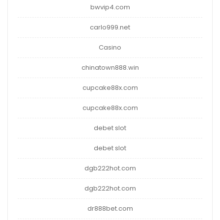
bwvip4.com
carlo999.net
Casino
chinatown888.win
cupcake88x.com
cupcake88x.com
debet slot
debet slot
dgb222hot.com
dgb222hot.com
dr888bet.com