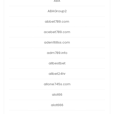
ABA
ABAGroup2
abbet789.com
acebet789.com
aden168ss.com
adm789.info
allbestbet
allbet24hr
allone745s.com
alot66
alot666