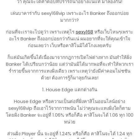
ว่า คุณจะได้คำตอบที่ปรารถนาอย่างแน่แท้ มาลองกัน!
เล่นบาคาร่ากับ sexy168vip เพราะอะไร Banker ถึงออกบ่อย
มากกว่า?
ก่อนที่จะเราจะไปดูว่า เพราะเหตุไร
sexy168
หรือเว็บไหนๆเพราะ
อะไร Banker ถึงออกบ่อยกว่ากันแน่ ผมอยากที่จะให้คุณเข้าใจ
ก่อนเลยว่า เว็บหรือคาสิโนมิได้โกงเลยครับ
ก็แค่มันเกิดขึ้นได้เนื่องมาจากกฎการเปิดไพ่ต่างหาก มันทำให้ฝั่ง
Banker ได้เปรียบกว่าน้อย แต่ว่ามันมิได้มากพอที่จะทำให้พวกเรา
ร่ำรวยขึ้นจากการแทงฝั่งเดียว เพราะเหตุว่ายังมีค่าคอมไม่ชชัน
ด้วย! ต้องการรู้ก็มาลุยกันเลย!
1. House Edge แตกต่างกัน
House Edge หรือความเป็นต่อที่ฝั่งคาสิโนออนไลน์อย่าง
sexy168vip ถือเอาไว้จากการพนัน ไม่ว่าคุณจะแทงฝั่งใดก็ตาม
โดยฝั่ง Banker จะอยู่ที่ 1.06% หรือก็คือ คาสิโนจะได้ 1.06 ทุก 100
หน่วย
ส่วนฝั่ง Player นั้น จะอยู่ที่ 1.24% หรือก็คือ คาสิโนจะได้ 1.24 ทุก