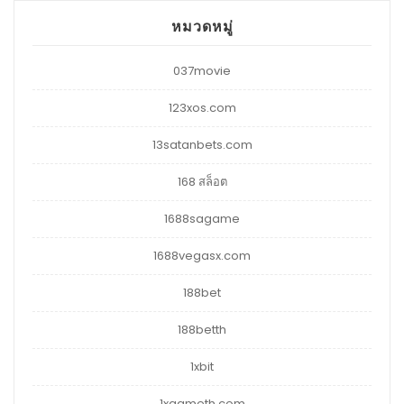
หมวดหมู่
037movie
123xos.com
13satanbets.com
168 สล็อต
1688sagame
1688vegasx.com
188bet
188betth
1xbit
1xgameth.com