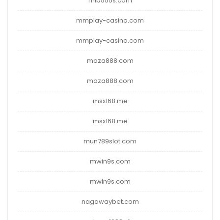
mib555s.com
mmplay-casino.com
mmplay-casino.com
moza888.com
moza888.com
msx168.me
msx168.me
mun789slot.com
mwin9s.com
mwin9s.com
nagawaybet.com