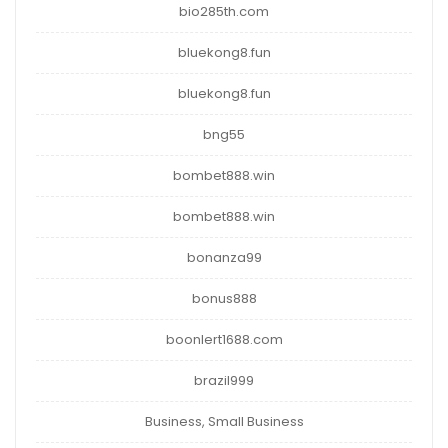
bio285th.com
bluekong8.fun
bluekong8.fun
bng55
bombet888.win
bombet888.win
bonanza99
bonus888
boonlert1688.com
brazil999
Business, Small Business