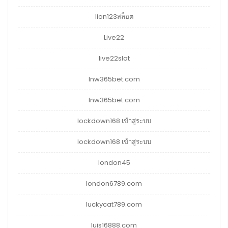
lion123สล็อต
Live22
live22slot
lnw365bet.com
lnw365bet.com
lockdown168 เข้าสู่ระบบ
lockdown168 เข้าสู่ระบบ
london45
london6789.com
luckycat789.com
luis16888.com