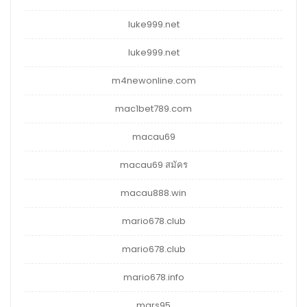
luke999.net
luke999.net
m4newonline.com
mac1bet789.com
macau69
macau69 สมัคร
macau888.win
mario678.club
mario678.club
mario678.info
mars95