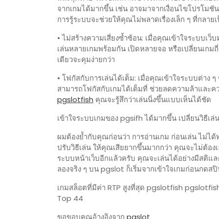
จากเกมได้มากขึ้น เช่น อาจมาจากเงื่อนไขโปรโมชัน ห
การรู้ระบบจะช่วยให้คุณไม่พลาดเรื่องเล็ก ๆ ที่กลายเ
• ไม่สร้างความเสี่ยงซ้ำซ้อน: เมื่อคุณเข้าใจระบบเว็
เล่นหลายเกมพร้อมกัน เปิดหลายจอ หรือเปลี่ยนเกมถี่
เดียวจะคุมง่ายกว่า
• โฟกัสกับการเล่นได้เต็ม: เมื่อคุณเข้าใจระบบต่าง ๆ 
สามารถโฟกัสกับเกมได้เต็มที่ ช่วยลดความล้าและค
pgslotfish
คุณจะรู้สึกว่าเล่นนิ่งขึ้นแบบเห็นได้ชัด
เข้าใจระบบเกมของ pgsifh ได้มากขึ้น เปลี่ยนวิธีเล่
ผมต้องย้ำกับคุณก่อนว่า การอ่านเกม ก่อนเล่น ไม่ได
ปรับวิธีเล่น ให้คุณเสียยากขึ้นมากกว่า คุณจะไม่ต
ระบบหน้าเว็บอีกแล้วครับ คุณจะเล่นได้อย่างมีสติแล
ลองจริง ๆ บน pgslot ก็เริ่มจากเข้าใจเกมก่อนกดสปิน 
เกมสล็อตที่มีค่า RTP สูงที่สุด pgslotfish pgslot
Top 44
ขอขอบคุณอ้างอิงจาก
pgslot