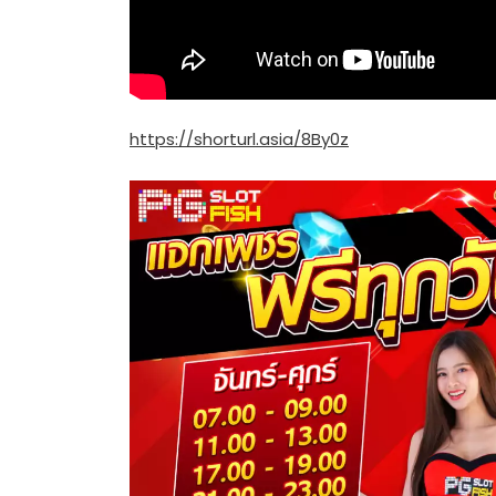
https://shorturl.asia/8By0z
แนะแนว
เรื่อง