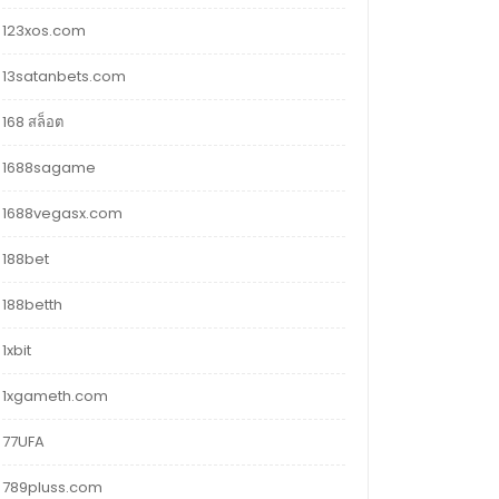
123xos.com
13satanbets.com
168 สล็อต
1688sagame
1688vegasx.com
188bet
188betth
1xbit
1xgameth.com
77UFA
789pluss.com