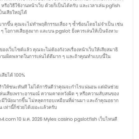
รือวิธีใช้งานหน้าเว็บ ด้วยก็เป็นได้ครับ และเวลาเล่น pgfish
ป็นเสียใหญ่ได้
บมากขึ้น คุณจะไม่ทำพฤติกรรมเสี่ยง ๆ ซ้ำซ้อนโดยไม่จำเป็น เช่น
 ๆ โอกาสเสียสูงมาก และบน pgslot ยิ่งควรเล่นให้เป็นจังหวะ
ของเว็บไซต์แล้ว คุณจะไม่ต้องกังวลเรื่องหน้าเว็บให้เสียสมาธิ
วามผิดพลาดในการเล่นได้ดีมาก ๆ และถ้าคุณทำแบบนี้ใน
นเสียได้ 100%
้ทำให้ชนะทันที ไม่ได้การันตีว่าคุณจะกำไรแน่นอน แต่มันช่วย
้องเล่นเสียเพราะอารมณ์ ความคาดหวังผิด ๆ หรือความสับสนของ
ะมีวินัยมากขึ้น ไม่หลุดกรอบเหมือนที่ผ่านมา และถ้าคุณอยาก
เท่านี้ก็ช่วยได้เยอะแล้วครับ
fish4.com 10 ม.ค. 2026 Myles casino pgslotfish เว็บไหนดี