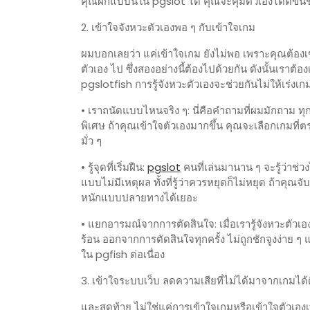
คุณฝึกแบบนี้ใน pgslot ได้ คุณจะคุมตัวเองได้ดีขึ้น
2. เข้าใจจังหวะตัวเองพอ ๆ กับเข้าใจเกม
ผมบอกเลยว่า แค่เข้าใจเกม ยังไม่พอ เพราะคุณต้องเ
ตัวเอง ไป ซึ่งสองอย่างนี้ต้องไปด้วยกัน ดังนั้นเราต
pgslotfish การรู้จังหวะตัวเองจะช่วยกันไม่ให้เร่งเก
• เราถนัดแบบไหนจริง ๆ: นี่คือคำถามที่ผมมักถาม
พิเศษ ถ้าคุณเข้าใจตัวเองมากขึ้น คุณจะเลือกเกมที่
มั่ว ๆ
• รู้จุดที่เริ่มฝืน:
pgslot
คนที่เล่นมานาน ๆ จะรู้ว่าช่วง
แบบไม่มีเหตุผล ทั้งที่รู้ว่าควรหยุดก็ไม่หยุด ถ้าค
หนักแบบปลายทางได้เยอะ
• แยกอารมณ์จากการตัดสินใจ: เมื่อเรารู้จังหวะตัวเ
ร้อน ออกจากการตัดสินใจทุกครั้ง ไม่ถูกชักจูงง่าย ๆ
ใน pgfish ต่อเนื่อง
3. เข้าใจระบบเว็บ ลดความเสียที่ไม่ได้มาจากเกมได้ด
และสุดท้าย ไม่ใช่แค่การเข้าใจเกมหรือเข้าใจตัวเองเ