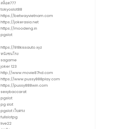
สล็อต777
tokyoslot88
https://betwayvietnam.com
https://jokerasia.net
https://moodeng.in
pgslot
https://918kissauto.xyz
หนังชนโรง
sagame
joker 123
http://www.movie87hd.com
https://www.pussy888play.com
https://pussy888win.com
sexybaccarat
pgslot
pg slot
pgslot เว็บตรง
fullslotpg
live22