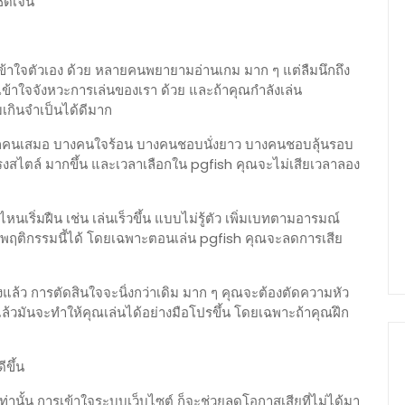
ชัดเจน
ข้าใจตัวเอง ด้วย หลายคนพยายามอ่านเกม มาก ๆ แต่ลืมนึกถึง
้องเข้าใจจังหวะการเล่นของเรา ด้วย และถ้าคุณกำลังเล่น
มเกินจำเป็นได้ดีมาก
 ทุกคนเสมอ บางคนใจร้อน บางคนชอบนั่งยาว บางคนชอบลุ้นรอบ
ตรงสไตล์ มากขึ้น และเวลาเลือกใน pgfish คุณจะไม่เสียเวลาลอง
ไหนเริ่มฝืน เช่น เล่นเร็วขึ้น แบบไม่รู้ตัว เพิ่มเบทตามอารมณ์
ุณจับพฤติกรรมนี้ได้ โดยเฉพาะตอนเล่น pgfish คุณจะลดการเสีย
องแล้ว การตัดสินใจจะนิ่งกว่าเดิม มาก ๆ คุณจะต้องตัดความหัว
 แล้วมันจะทำให้คุณเล่นได้อย่างมือโปรขึ้น โดยเฉพาะถ้าคุณฝึก
ีขึ้น
ท่านั้น การเข้าใจระบบเว็บไซต์ ก็จะช่วยลดโอกาสเสียที่ไม่ได้มา