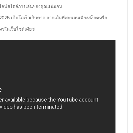
ไลฟ์สไตล์การเล่นของคุณแน่นอน
25 เติบโตเร็วเกินคาด จากเดิมที่เคยเล่นเพียงสล็อตหรือ
จรในเว็บไซต์เดียว!