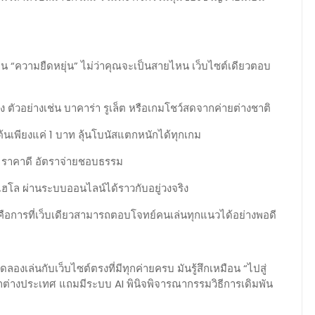
้เป็น “ความยืดหยุ่น” ไม่ว่าคุณจะเป็นสายไหน เว็บไซต์เดียวตอบ
ูง ตัวอย่างเช่น บาคาร่า รูเล็ต หรือเกมโชว์สดจากค่ายต่างชาติ
ต้นเพียงแค่ 1 บาท ลุ้นโบนัสแตกหนักได้ทุกเกม
 ราคาดี อัตราจ่ายชอบธรรม
 ไฮโล ผ่านระบบออนไลน์ได้ราวกับอยู่วงจริง
าคือการที่เว็บเดียวสามารถตอบโจทย์คนเล่นทุกแนวได้อย่างพอดี
งเล่นกับเว็บไซต์ตรงที่มีทุกค่ายครบ มันรู้สึกเหมือน “ไปสู่
ต่างประเทศ แถมมีระบบ AI พินิจพิจารณากรรมวิธีการเดิมพัน