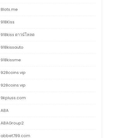
8lots.me
918Kiss
918kiss ดาวน์โหลด
918kissauto
918kissme
928coins.vip
928coins.vip
9kpluss.com
ABA
ABAGroup2
abbet789.com