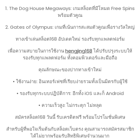
1. The Dog House Megaways: เกมสล็อตที่มีโหมด Free Spins
พร้อมตัวคูณ
2. Gates of Olympus: เกมที่เน้นการสะสมตัวคูณเพื่อรางวัลใหญ่
ทางเข้าเล่นสล็อต168 อัปเดตใหม่ รองรับทุกแพลตฟอร์ม
เพื่อความสบายในการใช้งาน
hengjing168
ได้ปรับปรุงระบบให้
รองรับทุกแพลตฟอร์ม ทั้งคอมพิวเตอร์และมือถือ
คุณลักษณะของปากทางเข้าใหม่
• ใช้งานง่าย: อินเทอร์เฟซที่เรียบง่ายรวมทั้งเป็นมิตรกับผู้ใช้
• รองรับทุกระบบปฏิบัติการ: อีกทั้ง iOS และก็ Android
• ความเร็วสูง: ไม่กระตุก ไม่หลุด
สมัครสล็อต168 วันนี้ รับเครดิตฟรี พร้อมโปรโมชั่นพิเศษ
สำหรับผู้ที่พอใจเริ่มต้นกับสล็อตเว็บตรง คุณสามารถสมัครสมาชิก
ได้ไม่ยากพร้อมรับสิทธิพิเศษจำนวนมาก