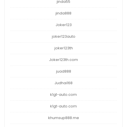
jinda55
jinda888
Joker123
joker123auto
joker123th
Joker123th.com
juad888
Judhai168
k1gt-auto.com
k1gt-auto.com
khumsup888.me