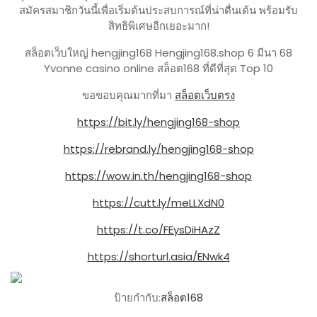
สมัครสมาชิกวันนี้เพื่อเริ่มต้นประสบการณ์ที่น่าตื่นเต้น พร้อมรับ
สิทธิพิเศษอีกเยอะมาก!
สล็อตเว็บใหญ่ hengjing168 Hengjing168.shop 6 มีนา 68
Yvonne casino online สล็อต168 ที่ดีที่สุด Top 10
ขอขอบคุณมากที่มา
สล็อตเว็บตรง
https://bit.ly/hengjing168-shop
https://rebrand.ly/hengjing168-shop
https://wow.in.th/hengjing168-shop
https://cutt.ly/meLLXdN0
https://t.co/FEysDiHAzZ
https://shorturl.asia/ENwk4
ป้ายกำกับ:
สล็อต168