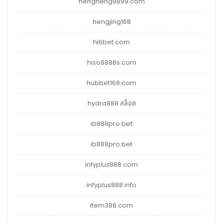
hengheng9899.com
hengjing168
hi6bet.com
hiso8888s.com
hubbet168.com
hydra888 สล็อต
ib888pro.bet
ib888pro.bet
infyplus888.com
infyplus888.info
item388.com