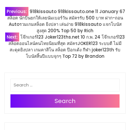
แนะแนว
Previous:
918kissauto 918kissauto.one 11 January 67
สล็อต นักปั่นยกให้เลยนัมเบอร์วัน สมัครรับ 500 บาท ฝาก-ถอน
เรื่อง
Autoรวมเกมสล็อต ยิงปลา เล่นง่าย 918kissauto แจกโบนัส
สูงสุด 200% Top 50 by Rich
Next:
โจ๊กเกอร์123 Joker123ths.net 10 ก.พ. 24 โจ๊กเกอร์123
สล็อตออนไลน์คนไทยนิยมที่สุด สมัครJOKER123 ระบบดี ไม่มี
สะดุดยิงปลา เกมคาสิโน สล็อต ป๊อกเด้ง กีฬา joker123th รับ
โบนัสสิ้นปีแบบจุกๆ Top 72 by Brandon
Search