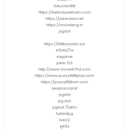
tokyoslot88
https://betwayvietnam.com
https://jokerasia.net
https://moodeng.in
pgslot
https://918kissauto.xyz
หนังชนโรง
sagame
joker 123
http://www.movie87hd.com
https://www.pussy888play.com
https://pussy888win.com
sexybaccarat
pgslot
pg slot
pgslot เว็บตรง
fullslotpg
live22
ดูหนัง