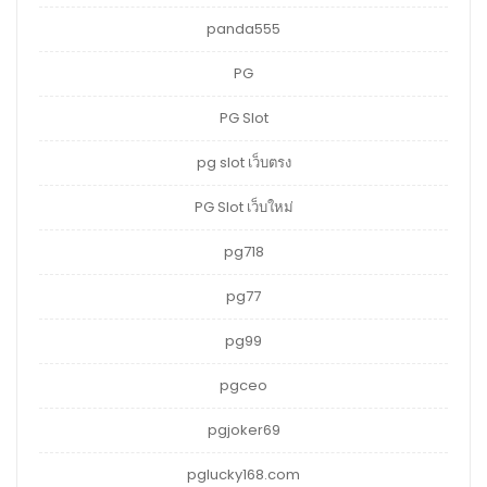
panda555
PG
PG Slot
pg slot เว็บตรง
PG Slot เว็บใหม่
pg718
pg77
pg99
pgceo
pgjoker69
pglucky168.com