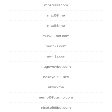
moza888.com
msx168.me
msx168.me
mun789slot.com
mwin9s.com
mwin9s.com
nagawaybet.com
nakoya1688.site
nbwin.me
nemo168casino.com
niseko168bet.com