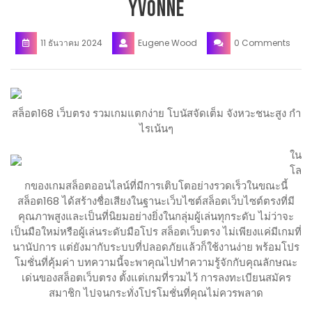
Yvonne
11 ธันวาคม 2024
Eugene Wood
0 Comments
สล็อต168 เว็บตรง รวมเกมแตกง่าย โบนัสจัดเต็ม จังหวะชนะสูง กำ
ไรเน้นๆ
ใน
โล
กของเกมสล็อตออนไลน์ที่มีการเติบโตอย่างรวดเร็วในขณะนี้
สล็อต168 ได้สร้างชื่อเสียงในฐานะเว็บไซต์สล็อตเว็บไซต์ตรงที่มี
คุณภาพสูงและเป็นที่นิยมอย่างยิ่งในกลุ่มผู้เล่นทุกระดับ ไม่ว่าจะ
เป็นมือใหม่หรือผู้เล่นระดับมือโปร สล็อตเว็บตรง ไม่เพียงแค่มีเกมที่
นานัปการ แต่ยังมากับระบบที่ปลอดภัยแล้วก็ใช้งานง่าย พร้อมโปร
โมชั่นที่คุ้มค่า บทความนี้จะพาคุณไปทำความรู้จักกับคุณลักษณะ
เด่นของสล็อตเว็บตรง ตั้งแต่เกมที่รวมไว้ การลงทะเบียนสมัคร
สมาชิก ไปจนกระทั่งโปรโมชั่นที่คุณไม่ควรพลาด