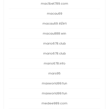
mac1bet789.com
macau69
macau69 สมัคร
macau888.win
mario678.club
mario678.club
mario678.info
mars95
maxworld99.fun
maxworld99.fun
medee989.com