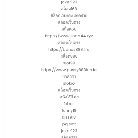
joker123
สล็อต168
สล็อตเว็บตรง แตกง่าย
สล็อตเว็บตรง
สล็อต66
https://www.jinda44.xyz
สล็อตเว็บตรง
https://bonus888.life
สล็อต888
slot99
https://www.pussy888fun.io
บาคาร่า
slotxo
สล็อตเว็บตรง
หนังโป๊ไทย
1xbet
funny18
kiss918
pg slot
joker123
สล็อต777