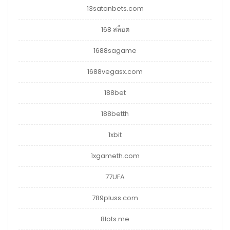
13satanbets.com
168 สล็อต
1688sagame
1688vegasx.com
188bet
188betth
1xbit
1xgameth.com
77UFA
789pluss.com
8lots.me