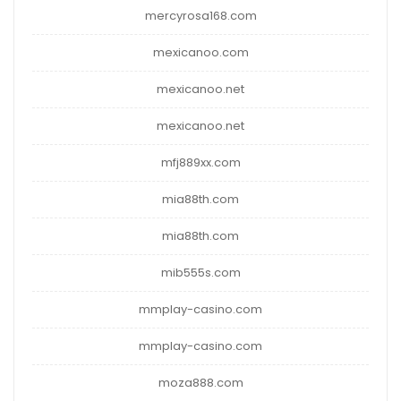
mercyrosa168.com
mexicanoo.com
mexicanoo.net
mexicanoo.net
mfj889xx.com
mia88th.com
mia88th.com
mib555s.com
mmplay-casino.com
mmplay-casino.com
moza888.com